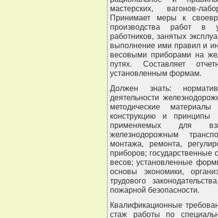
мастерских, вагонов-лаб
Принимает меры к своевр
производства работ в ус
работников, занятых эксплу
выполнение ими правил и и
весовыми приборами на же
путях. Составляет отче
установленным формам.
Должен знать: нормати
деятельности железнодорож
методические материалы
конструкцию и принципы 
применяемых для взв
железнодорожным трансп
монтажа, ремонта, регули
приборов; государственные 
весов; установленные формы
основы экономики, органи
трудового законодательст
пожарной безопасности.
Квалификационные требован
стаж работы по специаль