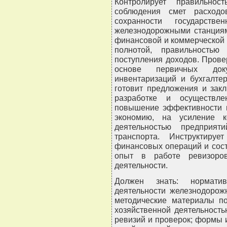
Контролирует правильнос
соблюдения смет расходо
сохранности государств
железнодорожными станциям
финансовой и коммерческой 
полнотой, правильностью
поступления доходов. Прове
основе первичных доку
инвентаризаций и бухгалте
готовит предложения и закл
разработке и осуществле
повышение эффективности и
экономию, на усиление к
деятельностью предприят
транспорта. Инструктиру
финансовых операций и сост
опыт в работе ревизоров
деятельности.
Должен знать: нормати
деятельности железнодорож
методические материалы по
хозяйственной деятельност
ревизий и проверок; формы и