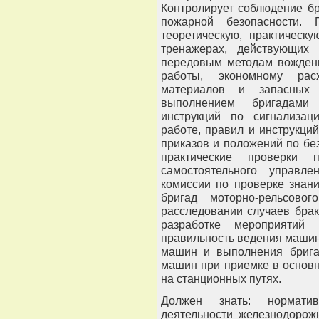
Контролирует соблюдение б
пожарной безопасности. 
теоретическую, практическ
тренажерах, действующих
передовым методам вождени
работы, экономному расх
материалов и запасных 
выполнением бригадами 
инструкций по сигнализа
работе, правил и инструкци
приказов и положений по бе
практические проверки
самостоятельного управл
комиссии по проверке знан
бригад моторно-рельсово
расследовании случаев брак
разработке мероприятий
правильность ведения машин
машин и выполнения брига
машин при приемке в основн
на станционных путях.
Должен знать: нормати
деятельности железнодорож