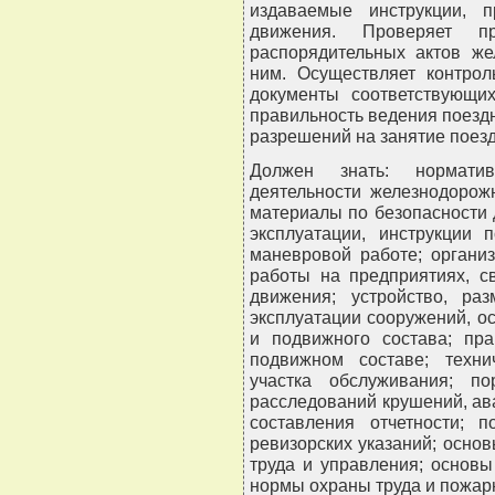
издаваемые инструкции, 
движения. Проверяет пра
распорядительных актов же
ним. Осуществляет контро
документы соответствующи
правильность ведения поезд
разрешений на занятие поезд
Должен знать: нормати
деятельности железнодорож
материалы по безопасности 
эксплуатации, инструкции 
маневровой работе; органи
работы на предприятиях, с
движения; устройство, р
эксплуатации сооружений, о
и подвижного состава; пра
подвижном составе; техни
участка обслуживания; п
расследований крушений, ава
составления отчетности; 
ревизорских указаний; основ
труда и управления; основы
нормы охраны труда и пожар