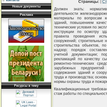
Контакты
Страницы:
|
Ст
Новые документы
Должен знать: нормати
деятельности железнодорож
Реклама
материалы по вопросам к
зданий, повышением качес
технические условия по эксп
инструкции по осмотру зда
правила проведения исп
сооружений; строительные 
строительства объектов, п
надзор; порядок составле
учетной документации; п
рекламаций по качеству сы
ремонтно-технических сред
зарубежных предприятий
содержания зданий и соору
труда и производства; основ
нормы охраны труда и пожар
Ресурсы в тему
Квалификационные требован
стаж работы по специальности