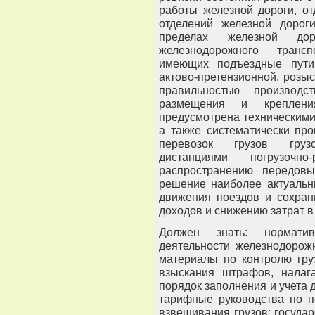
работы железной дороги, о
отделений железной дорог
пределах железной до
железнодорожного транс
имеющих подъездные пути.
актово-претензионной, розы
правильностью производс
размещения и креплени
предусмотрена техническими 
а также систематически пр
перевозок грузов грузо
дистанциями погрузочно-
распространению передов
решение наиболее актуальн
движения поездов и сохран
доходов и снижению затрат в
Должен знать: нормати
деятельности железнодорож
материалы по контролю гру
взыскания штрафов, налаг
порядок заполнения и учета 
тарифные руководства по п
взвешивания грузов; государ