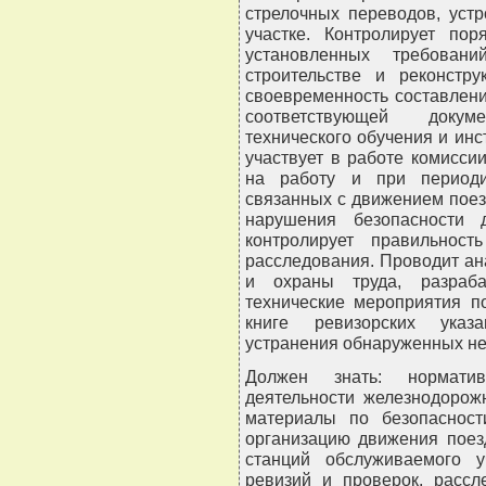
стрелочных переводов, устр
участке. Контролирует пор
установленных требован
строительстве и реконстру
своевременность составлен
соответствующей докум
технического обучения и инс
участвует в работе комисс
на работу и при периоди
связанных с движением поез
нарушения безопасности 
контролирует правильнос
расследования. Проводит а
и охраны труда, разраба
технические мероприятия п
книге ревизорских указа
устранения обнаруженных не
Должен знать: нормати
деятельности железнодорож
материалы по безопасност
организацию движения поез
станций обслуживаемого у
ревизий и проверок, рассл