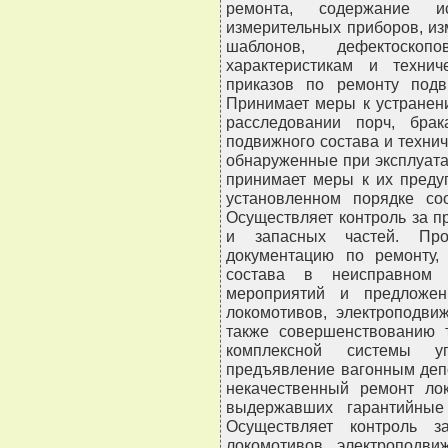
ремонта, содержание ис
измерительных приборов, из
шаблонов, дефектоско
характеристикам и технич
приказов по ремонту подв
Принимает меры к устранен
расследовании порч, бра
подвижного состава и технич
обнаруженные при эксплуата
принимает меры к их преду
установленном порядке со
Осуществляет контроль за 
и запасных частей. Про
документацию по ремонту,
состава в неисправном с
мероприятий и предложен
локомотивов, электроподвиж
также совершенствованию т
комплексной системы уп
предъявление вагонным деп
некачественный ремонт лок
выдержавших гарантийные
Осуществляет контроль з
локомотивов, электроподви