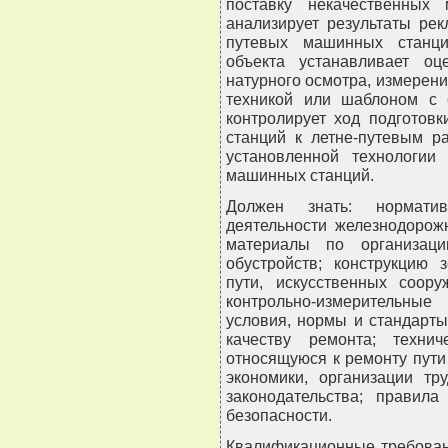
поставку некачественных 
анализирует результаты ре
путевых машинных станци
объекта устанавливает о
натурного осмотра, измерени
техникой или шаблоном с 
контролирует ход подготов
станций к летне-путевым р
установленной технологии
машинных станций.
Должен знать: нормати
деятельности железнодорож
материалы по организац
обустройств; конструкцию 
пути, искусственных соору
контрольно-измерительные
условия, нормы и стандарт
качеству ремонта; техни
относящуюся к ремонту пут
экономики, организации тр
законодательства; прави
безопасности.
Квалификационные требован