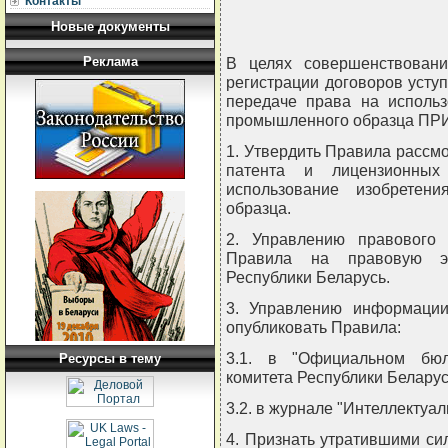
Контакты
Новые документы
Реклама
В целях совершенствован
регистрации договоров усту
передаче права на использ
промышленного образца П
1. Утвердить Правила рассмо
патента и лицензионны
использование изобретен
образца.
2. Управлению правового 
Правила на правовую эк
Республики Беларусь.
3. Управлению информации
опубликовать Правила:
3.1. в "Официальном бюлл
Ресурсы в тему
комитета Республики Белару
3.2. в журнале "Интеллектуал
4. Признать утратившими силу