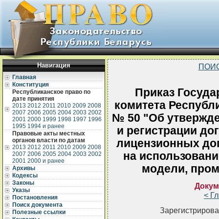
Навигация
ПОИ
Главная
Конституция
Приказ Госуда
Республиканское право по
дате принятия
комитета Республи
2013
2012
2011
2010
2009
2008
2007
2006
2005
2004
2003
2002
№ 50 "Об утвержд
2001
2000
1999
1998
1997
1996
1995
1994 и ранее
и регистрации дог
Правовые акты местных
органов власти по датам
лицензионных дог
2013
2012
2011
2010
2009
2008
на использовани
2007
2006
2005
2004
2003
2002
2001
2000 и ранее
модели, про
Архивы
Кодексы
Законы
Докум
Указы
< Г
Постановления
Поиск документа
Зарегистрирова
Полезные ссылки