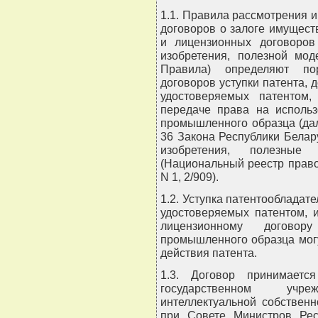
1.1. Правила рассмотрения и
договоров о залоге имущест
и лицензионных договоров
изобретения, полезной мод
Правила) определяют по
договоров уступки патента, 
удостоверяемых патентом
передаче права на использ
промышленного образца (дале
36 Закона Республики Белару
изобретения, полезные
(Национальный реестр правов
N 1, 2/909).
1.2. Уступка патентообладат
удостоверяемых патентом, 
лицензионному договор
промышленного образца мог
действия патента.
1.3. Договор принимаетс
государственном учр
интеллектуальной собственн
при Совете Министров Рес