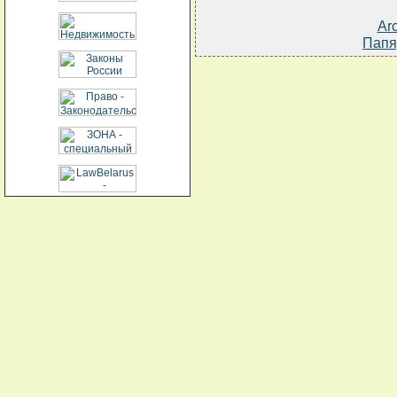
Ar
Папя