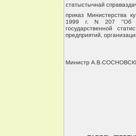
статыстычнай справаздач
приказ Министерства к
1999 г. N 207 "Об у
государственной стати
предприятий, организаци
Министр А.В.СОСНОВС
                 
               
                       
                      
                    