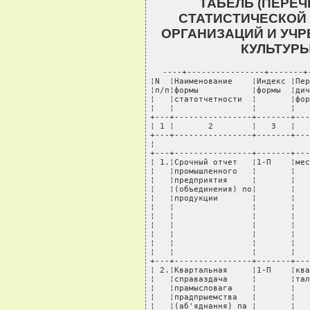
ТАБЕЛЬ (ПЕРЕ
СТАТИСТИЧЕСКОЙ
ОРГАНИЗАЦИЙ И УЧ
КУЛЬТУР
----+----------------+-------+--------+---------------+----------------------+-----
¦N  ¦Наименование    ¦Индекс ¦Перио-  ¦Кто            ¦Кому представляется   ¦Срок     ¦
¦п/п¦формы           ¦формы  ¦дичность¦представляет   ¦форма                 ¦предс-   ¦
¦   ¦статотчетности  ¦       ¦формы   ¦форму          ¦                      ¦тавления ¦
¦   ¦                ¦       ¦        ¦               ¦                      ¦формы    ¦
+---+----------------+-------+--------+---------------+----------------------+---------+
¦ 1 ¦       2        ¦   3   ¦   4    ¦       5       ¦          6           ¦    7    ¦
+---+----------------+-------+--------+---------------+----------------------+---------+
¦                                   Промышленность                                     ¦
+---+----------------+-------+--------+---------------+----------------------+---------+
¦ 1.¦Срочный отчет   ¦1-П    ¦месячная¦Промышленные   ¦1. Статистическому    ¦На 2-й   ¦
¦   ¦промышленного   ¦       ¦        ¦предприятия    ¦органу по указанию    ¦рабочий  ¦
¦   ¦предприятия     ¦       ¦        ¦всех форм      ¦областного (Минского  ¦день     ¦
¦   ¦(объединения) по¦       ¦        ¦собственности, ¦городского) управлений¦после    ¦
¦   ¦продукции       ¦       ¦        ¦кроме          ¦статистики            ¦отчетного¦
¦   ¦                ¦       ¦        ¦предприятий,   +----------------------+периода  ¦
¦   ¦                ¦       ¦        ¦составляющих   ¦2. Своей вышестоящей  ¦         ¦
¦   ¦                ¦       ¦        ¦форму 1-МП и   ¦организации           ¦         ¦
¦   ¦                ¦       ¦        ¦предприятий    ¦                      ¦         ¦
¦   ¦                ¦       ¦        ¦бытового       ¦                      ¦         ¦
¦   ¦                ¦       ¦        ¦обслуживания   ¦                      ¦         ¦
+---+----------------+-------+--------+---------------+----------------------+---------+
¦ 2.¦Квартальная     ¦1-П    ¦квар-   ¦Прамысловыя    ¦1. Абласному (Мiнскаму¦10-га    ¦
¦   ¦справаздача     ¦       ¦тальная ¦прадпрыемствы  ¦гарадскому) ўпраўленню¦чысла    ¦
¦   ¦прамысловага    ¦       ¦        ¦               ¦статыстыкi            ¦пасля    ¦
¦   ¦прадпрыемства   ¦       ¦        ¦               +----------------------+справа-  ¦
¦   ¦(аб'яднання) па ¦       ¦        ¦               ¦2. Сваёй вышэйстаячай ¦здачнага ¦
¦   ¦прадукцыi       ¦       ¦        ¦               ¦арганiзацыi           ¦перыяду  ¦
+---+----------------+-------+--------+---------------+----------------------+---------+
¦ 3.¦Гадавая         ¦1-П    ¦гадавая ¦Прамысловыя    ¦1. Абласному (Мiнскаму¦26       ¦
¦   ¦справаздача     ¦       ¦        ¦прадпрыемствы  ¦гарадскому) ўпраўленню¦студзеня ¦
¦   ¦прадпрыемства   ¦       ¦        ¦               ¦статыстыкi            ¦         ¦
¦   ¦(аб'яднання)    ¦       ¦        ¦               +----------------------+         ¦
¦   ¦па прадукцыi    ¦       ¦        ¦               ¦2. Сваёй вышэйстаячай ¦         ¦
¦   ¦                ¦       ¦        ¦               ¦арганiзацыi           ¦         ¦
+---+----------------+-------+--------+---------------+----------------------+---------+
¦ 4.¦Справаздача аб  ¦3-П    ¦квар-   ¦Непрамысловыя  ¦1. Абласному (Мiнскаму¦10-га    ¦
¦   ¦вытворчасцi     ¦       ¦тальная ¦арганiзацыi, на¦гарадскому) ўпраўленню¦чысла    ¦
¦   ¦прадукцыi       ¦       ¦        ¦балансе якiх   ¦статыстыкi            ¦пасля    ¦
¦   ¦падсобнымi      ¦       ¦        ¦знаходзяцца    +----------------------+справа-  ¦
¦   ¦прамысловымi    ¦       ¦        ¦падсобныя      ¦2. Сваёй вышэйстаячай ¦здачнага ¦
¦   ¦прадпрыемствамi,¦       ¦