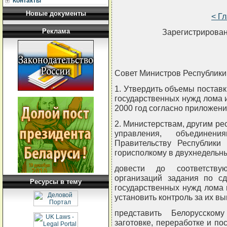
Контакты
Новые документы
< Г
Реклама
Зарегистрирован
Совет Министров Республи
1. Утвердить объемы поставки
государственных нужд лома 
2000 год согласно приложени
2. Министерствам, другим ре
управления, объединен
Правительству Республики
горисполкому в двухнедельны
довести до соответству
организаций задания по сд
Ресурсы в тему
государственных нужд лома 
установить контроль за их в
представить Белорусском
заготовке, переработке и по