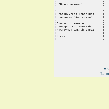
Ар
Папя