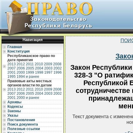
Навигация
ПОИ
Главная
Конституция
Зако
Республиканское право по
дате принятия
2013
2012
2011
2010
2009
2008
Закон Республики 
2007
2006
2005
2004
2003
2002
2001
2000
1999
1998
1997
1996
328-З "О ратифи
1995
1994 и ранее
Правовые акты местных
Республикой Б
органов власти по датам
сотрудничестве 
2013
2012
2011
2010
2009
2008
2007
2006
2005
2004
2003
2002
принадлежа
2001
2000 и ранее
Архивы
мен
Кодексы
Законы
Указы
Текст документа с измене
Постановления
но
Поиск документа
Полезные ссылки