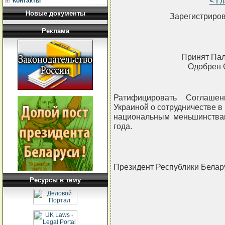
< Г
Контакты
Новые документы
Зарегистриров
Реклама
Принят Пал
Одобрен 
Ратифицировать Соглаше
Украиной о сотрудничестве в
национальным меньшинствам
года.
Президент Республики Бела
Ресурсы в тему