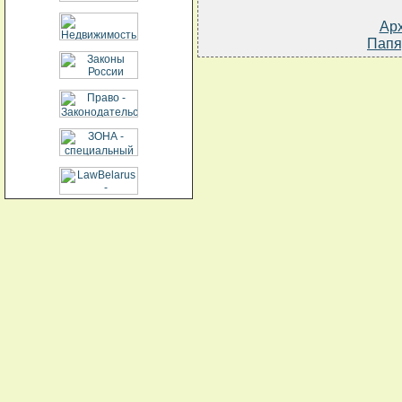
Ар
Папя