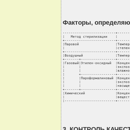
Факторы, определя
--------------------------+------
¦   Метод стерилизации    ¦      
+-------------------------+------
¦Паровой                  ¦Темпер
¦                         ¦степен
+-------------------------+------
¦Воздушный                ¦Темпер
+-------+-----------------+------
¦Газовый¦Этилен-оксидный  ¦Концен
¦       ¦                 ¦экспоз
¦       ¦                 ¦влажно
¦       +-----------------+------
¦       ¦Пароформалиновый ¦Концен
¦       ¦                 ¦экспоз
¦       ¦                 ¦насыще
+-------+-----------------+------
¦Химический               ¦Концен
¦                         ¦вещест
¦-------------------------+------
3. КОНТРОЛЬ КАЧЕ