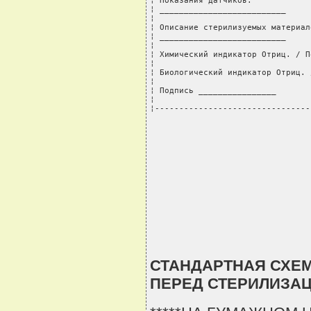
¦ Показания датчиков:            
¦ __________________________     
¦                                
¦ Описание стерилизуемых материал
¦ __________________________     
¦                                
¦ Химический индикатор Отриц. / П
¦                                
¦ Биологический индикатор Отриц. 
¦                                
¦ Подпись ________________       
¦                                
¦--------------------------------
СТАНДАРТНАЯ СХЕ
ПЕРЕД СТЕРИЛИЗА