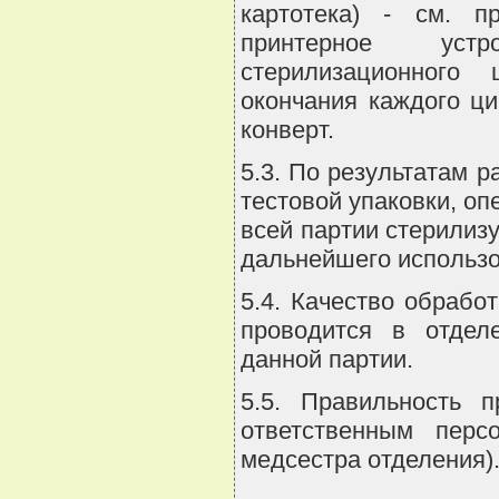
картотека) - см. п
принтерное устр
стерилизационного
окончания каждого ц
конверт.
5.3. По результатам 
тестовой упаковки, оп
всей партии стерилиз
дальнейшего использо
5.4. Качество обрабо
проводится в отдел
данной партии.
5.5. Правильность п
ответственным пер
медсестра отделения)