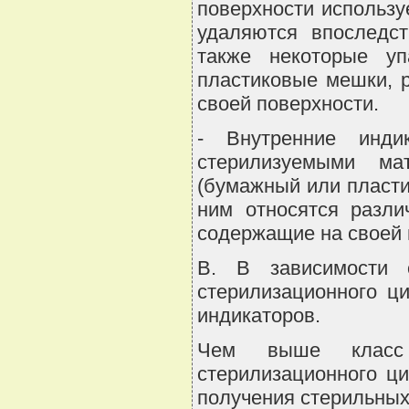
поверхности используе
удаляются впоследс
также некоторые уп
пластиковые мешки, 
своей поверхности.
- Внутренние инди
стерилизуемыми ма
(бумажный или пластик
ним относятся разл
содержащие на своей 
B. В зависимости 
стерилизационного ц
индикаторов.
Чем выше класс 
стерилизационного ц
получения стерильных