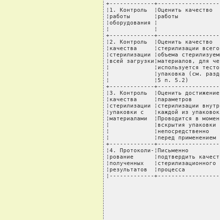
+-------------+------------------
¦1. Контроль  ¦Оценить качество  
¦работы       ¦работы            
¦оборудования ¦                  
¦             ¦                  
+-------------+------------------
¦2. Контроль  ¦Оценить качество  
¦качества     ¦стерилизации всего
¦стерилизации ¦объема стерилизуем
¦всей загрузки¦материалов, для че
¦             ¦используется тесто
¦             ¦упаковка (см. разд
¦             ¦5 п. 5.2)         
+-------------+------------------
¦3. Контроль  ¦Оценить достижение
¦качества     ¦параметров        
¦стерилизации ¦стерилизации внутр
¦упаковки с   ¦каждой из упаковок
¦материалами  ¦Проводится в момен
¦             ¦вскрытия упаковки 
¦             ¦непосредственно   
¦             ¦перед применением 
+-------------+------------------
¦4. Протоколи-¦Письменно         
¦рование      ¦подтвердить качест
¦полученных   ¦стерилизационного 
¦результатов  ¦процесса          
¦-------------+------------------