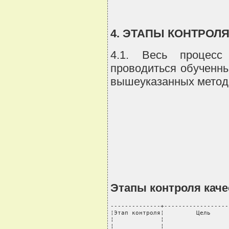
4. ЭТАПЫ КОНТРОЛ
4.1. Весь процесс
проводиться обученн
вышеуказанных методов
Этапы контроля кач
--------------+------------------
¦Этап контроля¦         Цель     
¦             ¦                  
¦             ¦                  