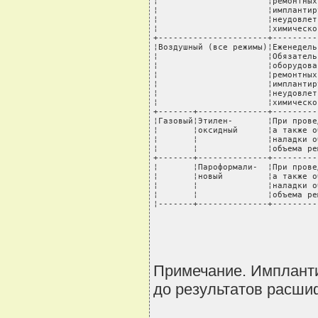
¦                      ¦ремонтных
¦                      ¦имплантир
¦                      ¦неудовлет
¦                      ¦химическо
+----------------------+---------
¦Воздушный (все режимы)¦Еженедель
¦                      ¦Обязатель
¦                      ¦оборудова
¦                      ¦ремонтных
¦                      ¦имплантир
¦                      ¦неудовлет
¦                      ¦химическо
+-------+--------------+---------
¦Газовый¦Этилен-       ¦При прове
¦       ¦оксидный      ¦а также о
¦       ¦              ¦наладки о
¦       ¦              ¦объема ре
+-------+--------------+---------
¦       ¦Пароформали-  ¦При прове
¦       ¦новый         ¦а также о
¦       ¦              ¦наладки о
¦       ¦              ¦объема ре
¦-------+--------------+---------
Примечание. Имплант
до результатов расши