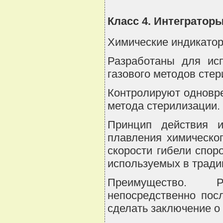
Класс 4. Интегратор
Химические индикатор
Разработаны для ис
газового методов стер
Контролируют одновр
метода стерилизации.
Принцип действия и
плавления химическо
скорости гибели спо
используемых в тради
Преимущество. Р
непосредственно пос
сделать заключение о