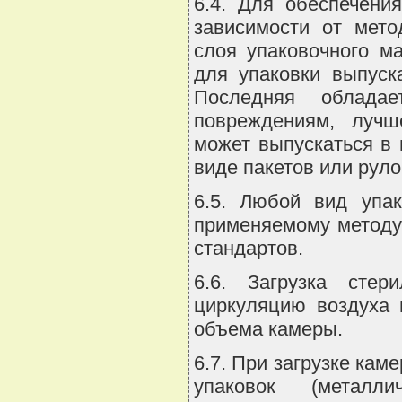
6.4. Для обеспечени
зависимости от мето
слоя упаковочного ма
для упаковки выпуск
Последняя обладае
повреждениям, лучш
может выпускаться в 
виде пакетов или рул
6.5. Любой вид упак
применяемому методу
стандартов.
6.6. Загрузка стер
циркуляцию воздуха 
объема камеры.
6.7. При загрузке ка
упаковок (металл