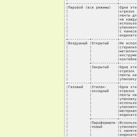
+-----------------------+--------
¦Паровой (все режимы)   ¦Одна эти
¦                       ¦отрезок 
¦                       ¦ленты дл
¦                       ¦на кажду
¦                       ¦использо
¦                       ¦упаковоч
¦                       ¦с нанесе
¦                       ¦индикато
+----------+------------+--------
¦Воздушный ¦Открытый    ¦Не испол
¦          ¦            ¦стерилиз
¦          ¦            ¦металлич
¦          ¦            ¦инструме
¦          ¦            ¦контейне
¦          +------------+--------
¦          ¦Закрытый    ¦Одна эти
¦          ¦            ¦отрезок 
¦          ¦            ¦ленты на
¦          ¦            ¦упаковку
+----------+------------+--------
¦Газовый   ¦Этилен-     ¦Одна эти
¦          ¦оксидный    ¦отрезок 
¦          ¦            ¦ленты на
¦          ¦            ¦упаковку
¦          ¦            ¦использо
¦          ¦            ¦упаковоч
¦          ¦            ¦материал
¦          ¦            ¦индикато
¦          +------------+--------
¦          ¦Пароформали-¦Использо
¦          ¦новый       ¦упаковоч
¦          ¦            ¦с нанесе
¦          ¦            ¦индикато