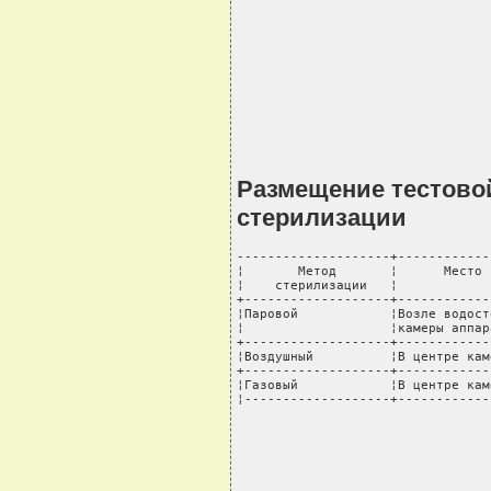
Размещение тестовой
стерилизации
--------------------+------------
¦       Метод       ¦      Место 
¦    стерилизации   ¦            
+-------------------+------------
¦Паровой            ¦Возле водост
¦                   ¦камеры аппар
+-------------------+------------
¦Воздушный          ¦В центре кам
+-------------------+------------
¦Газовый            ¦В центре кам
¦-------------------+------------