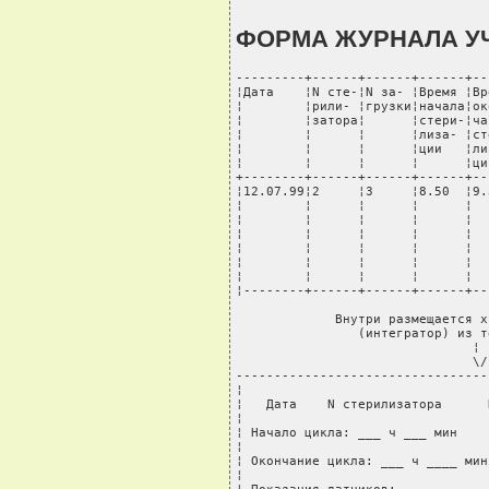
ФОРМА ЖУРНАЛА У
---------+------+------+------+--
¦Дата    ¦N сте-¦N за- ¦Время ¦Вр
¦        ¦рили- ¦грузки¦начала¦ок
¦        ¦затора¦      ¦стери-¦ча
¦        ¦      ¦      ¦лиза- ¦ст
¦        ¦      ¦      ¦ции   ¦ли
¦        ¦      ¦      ¦      ¦ци
+--------+------+------+------+--
¦12.07.99¦2     ¦3     ¦8.50  ¦9.
¦        ¦      ¦      ¦      ¦  
¦        ¦      ¦      ¦      ¦  
¦        ¦      ¦      ¦      ¦  
¦        ¦      ¦      ¦      ¦  
¦        ¦      ¦      ¦      ¦  
¦        ¦      ¦      ¦      ¦  
¦--------+------+------+------+--
             Внутри размещается х
                (интегратор) из т
                               ¦

                               \/

---------------------------------
¦                                
¦   Дата    N стерилизатора      
¦                                
¦ Начало цикла: ___ ч ___ мин    
¦                                
¦ Окончание цикла: ___ ч ____ мин
¦                                