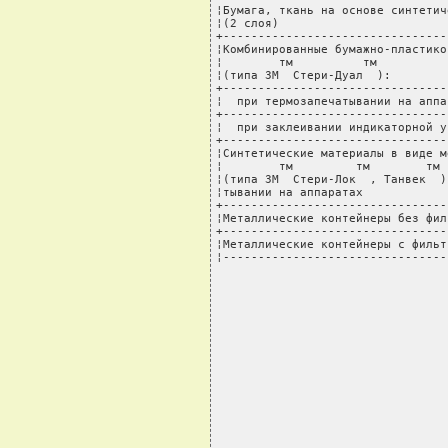
¦Бумага, ткань на основе синтетич
¦(2 слоя)                        
+--------------------------------
¦Комбинированные бумажно-пластико
¦        тм          тм          
¦(типа 3М  Стери-Дуал  ):        
+--------------------------------
¦  при термозапечатывании на аппа
+--------------------------------
¦  при заклеивании индикаторной у
+--------------------------------
¦Синтетические материалы в виде м
¦        тм         тм        тм 
¦(типа 3М  Стери-Лок  , Танвек  )
¦тывании на аппаратах            
+--------------------------------
¦Металлические контейнеры без фил
+--------------------------------
¦Металлические контейнеры с фильт
¦--------------------------------