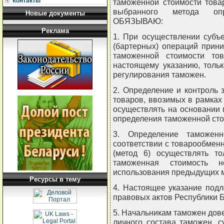
Контакты
таможенной стоимости това
выбранного метода опр
Новые документы
ОБЯЗЫВАЮ:
Реклама
1. При осуществлении субъ
(бартерных) операций прин
таможенной стоимости то
настоящему указанию, тольк
регулирования таможен.
2. Определение и контроль
товаров, ввозимых в рамках
осуществлять на основании
определения таможенной стои
3. Определение таможенн
соответствии с товарообмен
(метод 6) осуществлять то
таможенная стоимость 
использования предыдущих 
Ресурсы в тему
4. Настоящее указание под
правовых актов Республики Б
5. Начальникам таможен дов
личного состава таможен, 