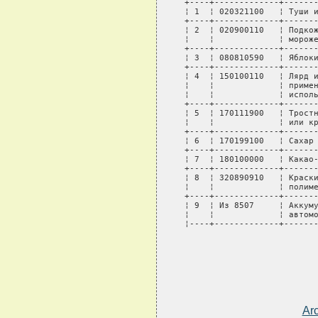
 +----+-------------+-------
 ¦ 1  ¦ 020321100   ¦ Туши и
 +----+-------------+-------
 ¦ 2  ¦ 020900110   ¦ Подкож
 ¦    ¦             ¦ мороже
 +----+-------------+-------
 ¦ 3  ¦ 080810590   ¦ Яблоки
 +----+-------------+-------
 ¦ 4  ¦ 150100110   ¦ Лярд и
 ¦    ¦             ¦ примен
 ¦    ¦             ¦ исполь
 +----+-------------+-------
 ¦ 5  ¦ 170111900   ¦ Тростн
 ¦    ¦             ¦ или кр
 +----+-------------+-------
 ¦ 6  ¦ 170199100   ¦ Сахар 
 +----+-------------+-------
 ¦ 7  ¦ 180100000   ¦ Какао-
 +----+-------------+-------
 ¦ 8  ¦ 320890910   ¦ Краски
 ¦    ¦             ¦ полиме
 +----+-------------+-------
 ¦ 9  ¦ Из 8507     ¦ Аккуму
 ¦    ¦             ¦ автомо
 ¦----+-------------+------
Ar