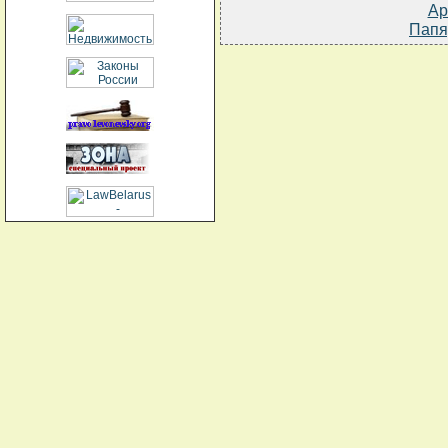
Ар
Папя