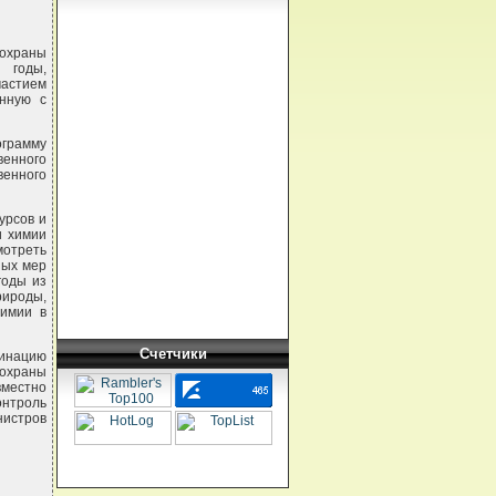
охраны
 годы,
частием
нную с
ограмму
венного
венного
урсов и
и химии
мотреть
ных мер
годы из
рироды,
химии в
Счетчики
динацию
 охраны
вместно
онтроль
нистров