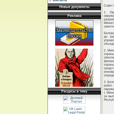
Контакты
Совет
Новые документы
1. Од
Реклама
окруж
разра
Минис
заинте
Белору
до заи
управл
объеди
2. Мин
охраны
обесп
финан
охраны
средс
иннов
опреде
3. Бел
работ
окружа
Ресурсы в тему
с Мини
за вы
Респуб