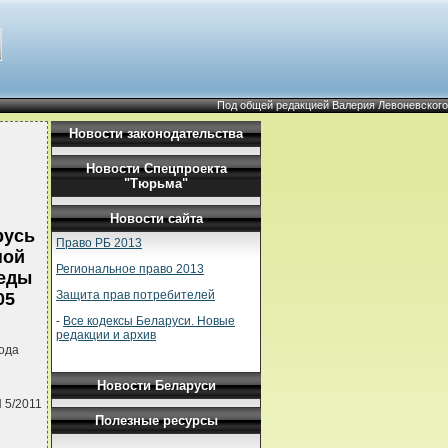
Под общей редакцией Валерия Левоневского
Новости законодательства
Новости Спецпроекта
"Тюрьма"
Новости сайта
русь
Право РБ 2013
ной
Региональное право 2013
еды
Защита прав потребителей
05
-
Все кодексы Беларуси. Новые
редакции и архив
ода
Новости Беларуси
 5/2011
Полезные ресурсы