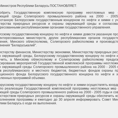
 Министров Республики Беларусь ПОСТАНОВЛЯЕТ:
обрить Государственную комплексную программу неотложных мер 
ающей среды Солигорского промышленного района на 2000 - 2005
ботанную Белорусским государственным концерном по нефти и химии с у
терства природных ресурсов и охраны окружающей среды и согласова
ресованными республиканскими органами государственного управления.
сскому государственному концерну по нефти и химии довести указанную пр
нтересованных министерств, других республиканских органов государст
ения, Минского облисполкома, Солигорского райисполкома и производст
нения "Беларуськалий".
истерству финансов, Министерству экономики, Министерству природных рес
 окружающей среды, Белорусскому государственному концерну по нефти 
ечить, а Минскому облисполкому и Солигорскому райисполкому предус
сирование мероприятий Государственной комплексной программы неотлож
 окружающей среды Солигорского промышленного района на 2000 - 2005 
тв республиканского и местного бюджетов, бюджетных фондов охраны п
ационного фонда Белорусского государственного концерна по нефти и 
ленных программой объемах.
орусскому государственному концерну по нефти и химии осуществлять коор
 по реализации Государственной комплексной программы неотложных мер
ющей среды Солигорского промышленного района на 2000 - 2005 годы и со
стерством природных ресурсов и охраны окружающей среды обеспечить к
полнением программы и ежегодно до 30 апреля информировать Совет Ми
лики Беларусь о ходе ее выполнения.