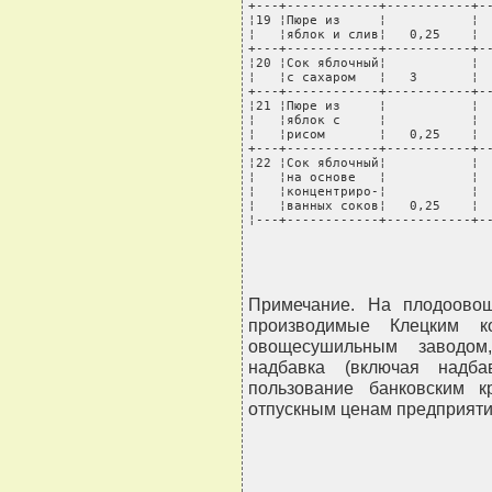
+---+------------+-----------+--
¦19 ¦Пюре из     ¦           ¦  
¦   ¦яблок и слив¦   0,25    ¦  
+---+------------+-----------+--
¦20 ¦Сок яблочный¦           ¦  
¦   ¦с сахаром   ¦   3       ¦  
+---+------------+-----------+--
¦21 ¦Пюре из     ¦           ¦  
¦   ¦яблок с     ¦           ¦  
¦   ¦рисом       ¦   0,25    ¦  
+---+------------+-----------+--
¦22 ¦Сок яблочный¦           ¦  
¦   ¦на основе   ¦           ¦  
¦   ¦концентриро-¦           ¦  
¦   ¦ванных соков¦   0,25    ¦  
¦---+------------+-----------+-
Примечание. На плодоовощ
производимые Клецким к
овощесушильным заводом,
надбавка (включая надб
пользование банковским 
отпускным ценам предприяти