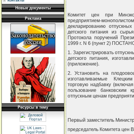
Контакты
Новые документы
Комитет цен при Минэко
Реклама
предприятием-монопол
декларированию отпускны
детского питания из сырь
Протокола поручений Прези
1999 г. N 6 (пункт 2) ПОСТА
1. Зарегистрировать отпуск
детского питания, изготав
(приложение).
2. Установить на плодоово
изготавливаемые Клецки
торговую надбавку (включая
пользование банковским 
отпускным ценам предприяти
Ресурсы в тему
Первый заместитель Министр
председатель Комитета цен