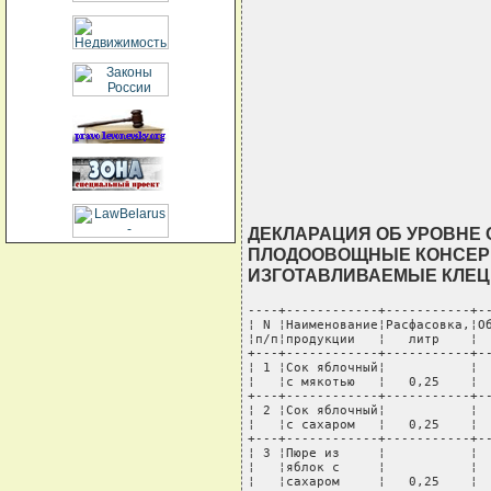
                                
                                
                                
                                
                               
ДЕКЛАРАЦИЯ ОБ УРОВНЕ 
ПЛОДООВОЩНЫЕ КОНСЕРВ
ИЗГОТАВЛИВАЕМЫЕ КЛЕ
----+------------+-----------+--
¦ N ¦Наименование¦Расфасовка,¦Об
¦п/п¦продукции   ¦   литр    ¦  
+---+------------+-----------+--
¦ 1 ¦Сок яблочный¦           ¦  
¦   ¦с мякотью   ¦   0,25    ¦  
+---+------------+-----------+--
¦ 2 ¦Сок яблочный¦           ¦  
¦   ¦с сахаром   ¦   0,25    ¦  
+---+------------+-----------+--
¦ 3 ¦Пюре из     ¦           ¦  
¦   ¦яблок с     ¦           ¦  
¦   ¦сахаром     ¦   0,25    ¦  