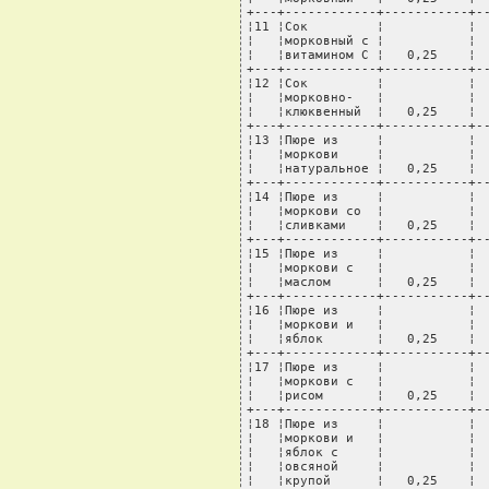
+---+------------+-----------+--
¦11 ¦Сок         ¦           ¦  
¦   ¦морковный с ¦           ¦  
¦   ¦витамином C ¦   0,25    ¦  
+---+------------+-----------+--
¦12 ¦Сок         ¦           ¦  
¦   ¦морковно-   ¦           ¦  
¦   ¦клюквенный  ¦   0,25    ¦  
+---+------------+-----------+--
¦13 ¦Пюре из     ¦           ¦  
¦   ¦моркови     ¦           ¦  
¦   ¦натуральное ¦   0,25    ¦  
+---+------------+-----------+--
¦14 ¦Пюре из     ¦           ¦  
¦   ¦моркови со  ¦           ¦  
¦   ¦сливками    ¦   0,25    ¦  
+---+------------+-----------+--
¦15 ¦Пюре из     ¦           ¦  
¦   ¦моркови с   ¦           ¦  
¦   ¦маслом      ¦   0,25    ¦  
+---+------------+-----------+--
¦16 ¦Пюре из     ¦           ¦  
¦   ¦моркови и   ¦           ¦  
¦   ¦яблок       ¦   0,25    ¦  
+---+------------+-----------+--
¦17 ¦Пюре из     ¦           ¦  
¦   ¦моркови с   ¦           ¦  
¦   ¦рисом       ¦   0,25    ¦  
+---+------------+-----------+--
¦18 ¦Пюре из     ¦           ¦  
¦   ¦моркови и   ¦           ¦  
¦   ¦яблок с     ¦           ¦  
¦   ¦овсяной     ¦           ¦  
¦   ¦крупой      ¦   0,25    ¦  