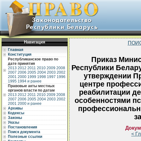
Навигация
ПОИ
Главная
Конституция
Приказ Минис
Республиканское право по
дате принятия
Республики Беларус
2013
2012
2011
2010
2009
2008
2007
2006
2005
2004
2003
2002
утверждении П
2001
2000
1999
1998
1997
1996
1995
1994 и ранее
центре професс
Правовые акты местных
органов власти по датам
реабилитации де
2013
2012
2011
2010
2009
2008
особенностями пс
2007
2006
2005
2004
2003
2002
2001
2000 и ранее
профессионально
Архивы
Кодексы
з
Законы
Указы
Постановления
Докум
Поиск документа
< Г
Полезные ссылки