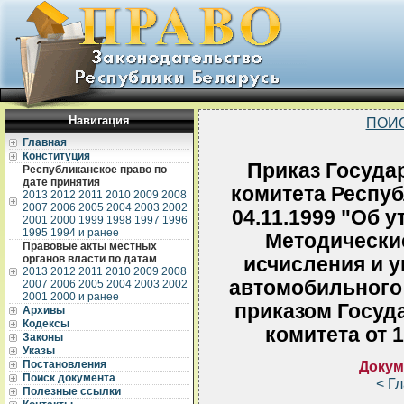
Навигация
ПОИ
Главная
Конституция
Приказ Госуда
Республиканское право по
дате принятия
комитета Респуб
2013
2012
2011
2010
2009
2008
2007
2006
2005
2004
2003
2002
04.11.1999 "Об 
2001
2000
1999
1998
1997
1996
1995
1994 и ранее
Методические
Правовые акты местных
органов власти по датам
исчисления и у
2013
2012
2011
2010
2009
2008
автомобильного
2007
2006
2005
2004
2003
2002
2001
2000 и ранее
приказом Госуд
Архивы
Кодексы
комитета от 1
Законы
Указы
Постановления
Докум
Поиск документа
< Г
Полезные ссылки