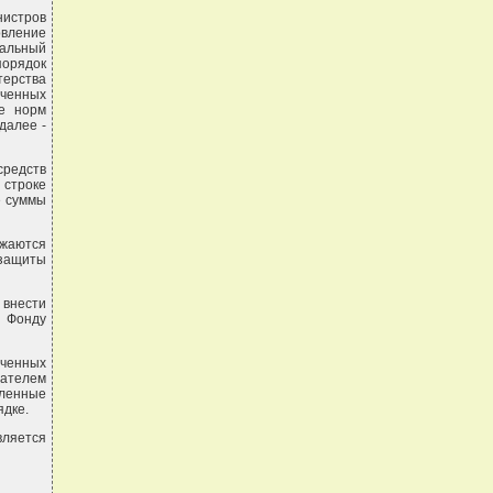
нистров
овление
нальный
порядок
ерства
ченных
ие норм
далее -
средств
 строке
е суммы
ажаются
 защиты
 внести
е Фонду
ученных
мателем
сленные
ядке.
вляется