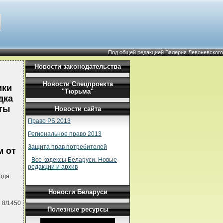
Под общей редакцией Валерия Левоневского
Новости законодательства
Новости Спецпроекта
ики
"Тюрьма"
дка
ты
Новости сайта
Право РБ 2013
Региональное право 2013
Защита прав потребителей
м от
-
Все кодексы Беларуси. Новые
редакции и архив
ода
Новости Беларуси
 8/1450
Полезные ресурсы