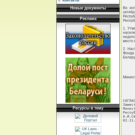
Контакты
Новые документы
Во ис
октябр
Респуб
Реклама
Респуб
1. Ут
насел
недопо
место 
2. Нас
Фонда
Белару
Минис
СОГЛА
Замес
Ресурсы в тему
Минис
Респу
А.И.С
02.11