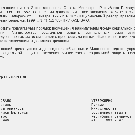
полнение пункта 2 постановления Совета Министров Республики Белару
я 1999 г. N 1553 "О внесении дополнения в постановление Кабинета Ми
лики Беларусь от 11 января 1996 г. N 20" (Национальный реестр правовы
лики Беларусь, 1999 г., N 79, 5/1785) ПРИКАЗЫВАЮ:
вердить прилагаемый порядок возмещения нанимателем Фонду социальной
ения Министерства социальной защиты выплаченных сумм алим
лученных взыскателем в связи с простоем или иными обстоятельствами, и
по не зависящим от должника причинам.
тоящий приказ довести до сведения областных и Минского городского упр
 социальной защиты населения Министерства социальной защиты Респ
сь.
тр О.Б.ДАРГЕЛЬ
СОВАНО                                      УТВЕРЖДЕНО

титель                                      Приказ

тра финансов                                Министерства

блики Беларусь                              социальной защиты

верж                                        Республики Беларусь

.1999                                       01.11.1999 N 97