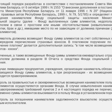
тоящий порядок разработан в соответствии с постановлением Совета Ми
лики Беларусь от 6 октября 1999 г. N 1553 "О внесении дополнения в постан
ета Министров Республики Беларусь от 11 января 1996 г. N 20" (Нацио
 правовых актов Республики Беларусь, 1999 г., N 79, 5/1785) и определяет 
щения нанимателем Фонду социальной защиты населения Минист
льной защиты (далее - Фонд) выплаченных сумм алиментов, недополу
ателем в связи с простоем или иными обстоятельствами (невыполнен
тки, брак и др.), имевшими место по не зависящим от должника причинам (
алиментов).
иматель должника возмещает Фонду сумму алиментов за счет собственных 
чередном перечислении страховых взносов. В платежном поручении по
чение платежа" делается дополнительная запись: "в том числе возмещени
тов - xxxxxx".
ученные, а также возмещенные Фонду суммы алиментов ежеквартально отр
ателем должника в разделе III Отчета о средствах Фонда социальной
ния.
лучае ликвидации предприятия, учреждения, организации наниматель обязан
тающиеся Фонду суммы алиментов, а при реорганизации - их возмещени
одится правопреемником.
троль за правильностью и своевременностью возмещения нанимателем пол
алиментов осуществляется органами Фонда. В случае невыполнения нани
равопреемником) требований пунктов 2 и 4 настоящего порядка не перечи
еменно суммы алиментов взыскиваются в пользу Фонда в установленном пор
нтроль за погашением нанимателем задолженности взыскателю осущест
ым исполнителем.