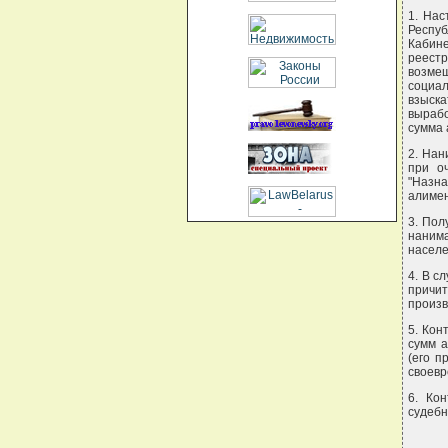
1. Нас
Респуб
Кабин
реестр
возме
социа
взыск
вырабо
сумма 
2. Нан
при о
"Назна
алимен
3. Пол
наним
населе
4. В с
причи
произв
5. Кон
сумм 
(его п
своевр
6. Ко
судебн