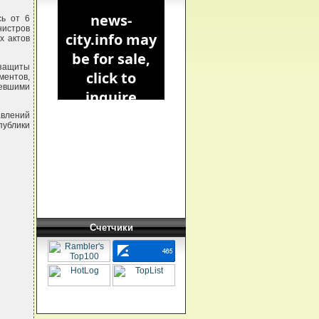
сь от 6
нистров
х актов
 защиты
ентов,
мевшими
авлений
ублики
Счетчики