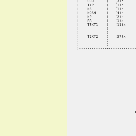
¦    UUU      ¦   (3)n      
¦    TYP      ¦   (1)n      
¦    NS       ¦   (1)n      
¦    NOSH     ¦   (4)n      
¦    NP       ¦   (2)n      
¦    RR       ¦   (1)x      
¦    TEXT1    ¦   (11)x     
¦             ¦             
¦             ¦             
¦    TEXT2    ¦   (57)x     
¦             ¦             
¦             ¦             
¦-------------+------------