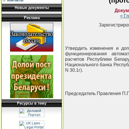
(прот
Контакты
Новые документы
Докум
< Г
Реклама
Зарегистриро
Утвердить изменения и до
функционирования автома
расчетов Республики Белар
Национального банка Республ
N 30.1г).
Председатель Правления 
Ресурсы в тему
                       
                         
                           