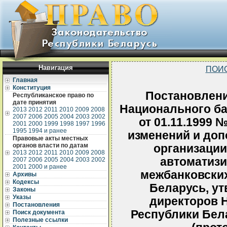
Навигация
ПОИ
Главная
Конституция
Постановлени
Республиканское право по
дате принятия
Национального ба
2013
2012
2011
2010
2009
2008
2007
2006
2005
2004
2003
2002
от 01.11.1999 
2001
2000
1999
1998
1997
1996
1995
1994 и ранее
изменений и доп
Правовые акты местных
органов власти по датам
организаци
2013
2012
2011
2010
2009
2008
автоматиз
2007
2006
2005
2004
2003
2002
2001
2000 и ранее
межбанковских
Архивы
Кодексы
Беларусь, у
Законы
Указы
директоров 
Постановления
Республики Бела
Поиск документа
Полезные ссылки