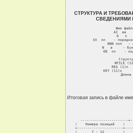
СТРУКТУРА И ТРЕБОВА
СВЕДЕНИЯМИ 
Имя файл
AI  aa   
D   n   
XX  nn    - порядко
NNN nnn   - 
N   a     - бук
ОБ  nn    - ко
Структу
NFILE (12
REG (1)n  
KEY (11)x     
Длина
Итоговая запись в файле име
-----------------------+-
¦    Номера позиций    ¦    
+----------------------+----
¦       7 - 12         ¦    