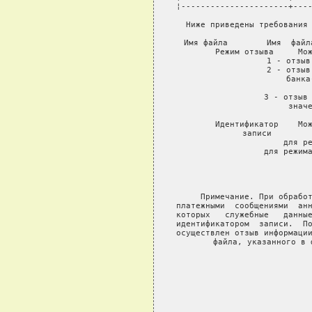
¦----------------------+----
Ниже приведены требования 
Имя файла        Имя  файл
Режим отзыва     Мож
                 1 - отзыв
                 2 - отзыв
                     банка
                
                 3 - отзыв 
                     значе
Идентификатор    Мож
записи        
                 для ре
                 для режима
                           
                           
                    
     Примечание. При обработ
платежными  сообщениями  анн
которых   служебные   данные
идентификатором  записи.  По
осуществлен отзыв информации
файла, указанного в 