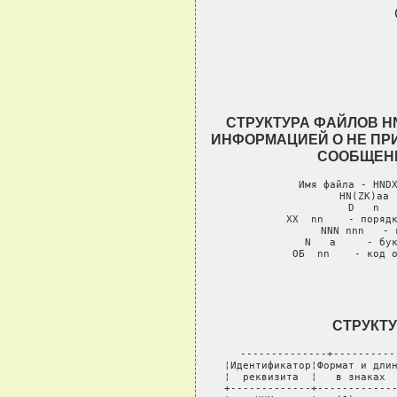
СТРУКТУРА ФАЙЛОВ H
ИНФОРМАЦИЕЙ О НЕ ПР
СООБЩЕНИЯ
Имя файла - HNDX
HN(ZK)aa 
D   n   
XX  nn    - порядк
NNN nnn   - 
N   a     - бук
ОБ  nn    - код 
СТРУКТУ
--------------+----------
¦Идентификатор¦Формат и длин
¦  реквизита  ¦   в знаках  
+-------------+-------------