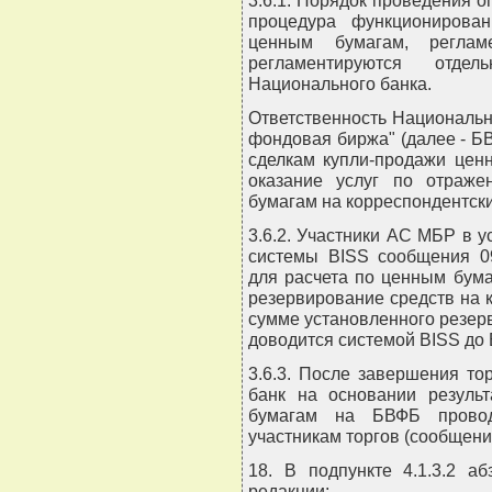
3.6.1. Порядок проведения о
процедура функционирован
ценным бумагам, реглам
регламентируются отде
Национального банка.
Ответственность Национальн
фондовая биржа" (далее - Б
сделкам купли-продажи цен
оказание услуг по отраже
бумагам на корреспондентски
3.6.2. Участники АС МБР в 
системы BISS сообщения 09
для расчета по ценным бум
резервирование средств на 
сумме установленного резерв
доводится системой BISS до 
3.6.3. После завершения т
банк на основании резуль
бумагам на БВФБ провод
участникам торгов (сообщения
18. В подпункте 4.1.3.2 а
редакции: