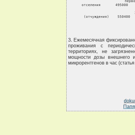
 перво
 отселения       495000   
 
 (отчуждения)    550400  
3. Ежемесячная фиксированн
проживания с периодиче
территориях, не загрязне
мощности дозы внешнего и
микрорентгенов в час (статья
doku
Папя