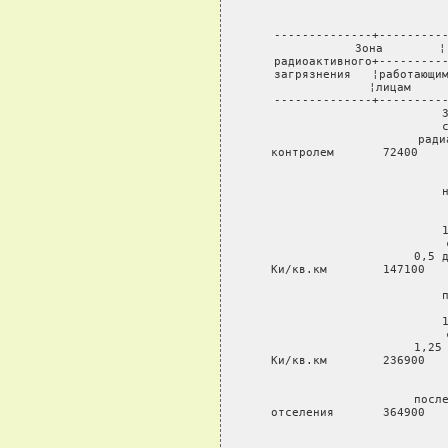
 --------------+----------
   Зона        ¦
 радиоактивного+----------
 загрязнения   ¦работающим
               ¦лицам     
 --------------+----------
 
 
 ради
 контролем       72400    
 
 
 
 0,5 д
 Ки/кв.км        147100   
 
 
 
 1,25 
 Ки/кв.км        236900   
 после
 отселения       364900   