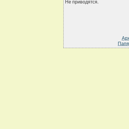
Не приводятся.
Ар
Папя