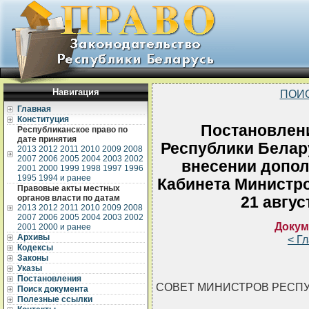
Навигация
ПОИ
Главная
Конституция
Постановлен
Республиканское право по
дате принятия
Республики Белару
2013
2012
2011
2010
2009
2008
2007
2006
2005
2004
2003
2002
внесении допол
2001
2000
1999
1998
1997
1996
1995
1994 и ранее
Кабинета Министро
Правовые акты местных
органов власти по датам
21 авгус
2013
2012
2011
2010
2009
2008
2007
2006
2005
2004
2003
2002
Докум
2001
2000 и ранее
Архивы
< Г
Кодексы
Законы
Указы
Постановления
СОВЕТ МИНИСТРОВ РЕСП
Поиск документа
Полезные ссылки