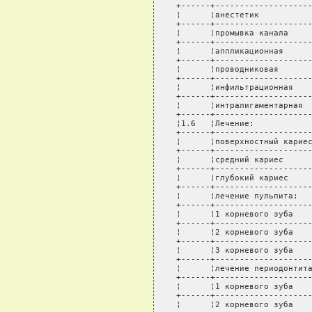
+------+--------------------
¦      ¦анестетик           
+------+--------------------
¦      ¦промывка канала     
+------+--------------------
¦      ¦аппликационная      
+------+--------------------
¦      ¦проводниковая       
+------+--------------------
¦      ¦инфильтрационная    
+------+--------------------
¦      ¦интралигаментарная  
+------+--------------------
¦1.6   ¦Лечение:            
+------+--------------------
¦      ¦поверхностный кариес
+------+--------------------
¦      ¦средний кариес      
+------+--------------------
¦      ¦глубокий кариес     
+------+--------------------
¦      ¦лечение пульпита:   
+------+--------------------
¦      ¦1 корневого зуба    
+------+--------------------
¦      ¦2 корневого зуба    
+------+--------------------
¦      ¦3 корневого зуба    
+------+--------------------
¦      ¦лечение периодонтита
+------+--------------------
¦      ¦1 корневого зуба    
+------+--------------------
¦      ¦2 корневого зуба    