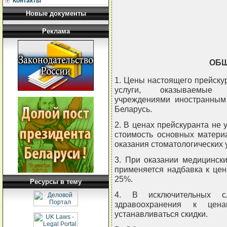
Контакты
                            
                          
Новые документы
                       
                     
Реклама
ОБЩ
1. Цены настоящего прейску
услуги, оказываемые г
учреждениями иностранным
Беларусь.
2. В ценах прейскуранта не 
стоимость основных матери
оказания стоматологических у
3. При оказании медицинск
применяется надбавка к це
25%.
Ресурсы в тему
4. В исключительных с
здравоохранения к цена
устанавливаться скидки.