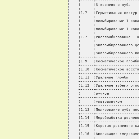
+------+--------------------
¦      ¦3 корневого зуба    
+------+--------------------
¦1.7   ¦Герметизация фиссур 
+------+--------------------
¦      ¦пломбирование 1 кана
+------+--------------------
¦      ¦пломбирование 1 кана
+------+--------------------
¦1.7   ¦Распломбирование 1 к
+------+--------------------
¦      ¦запломбированного це
+------+--------------------
¦      ¦запломбированного па
+------+--------------------
¦1.9   ¦Косметическое пломби
+------+--------------------
¦1.10  ¦Косметическое восста
+------+--------------------
¦1.11  ¦Удаление пломбы     
+------+--------------------
¦1.12  ¦Удаление зубных отло
+------+--------------------
¦      ¦ручное              
+------+--------------------
¦      ¦ультразвуком        
+------+--------------------
¦1.13  ¦Полирование зуба пос
+------+--------------------
¦1.14  ¦Медобработка деснево
+------+--------------------
¦1.15  ¦Кюретаж десневого ка
+------+--------------------
¦1.16  ¦Аппликация (медикаме
¦------+-------------------