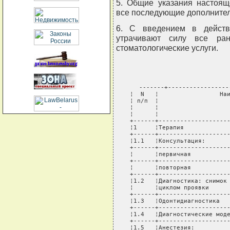
5. Общие указания настоящ
все последующие дополнител
6. С введением в действ
утрачивают силу все ран
стоматологические услуги.
-------+-----------------
¦  N   ¦                 Наи
¦ п/п  ¦                    
¦      ¦                    
¦      ¦                    
+------+--------------------
¦1     ¦Терапия             
+------+--------------------
¦1.1   ¦Консультация:       
+------+--------------------
¦      ¦первичная           
+------+--------------------
¦      ¦повторная           
+------+--------------------
¦1.2   ¦Диагностика: снимок 
¦      ¦циклом проявки      
+------+--------------------
¦1.3   ¦Одонтидиагностика   
+------+--------------------
¦1.4   ¦Диагностические моде
+------+--------------------
¦1.5   ¦Анестезия:          