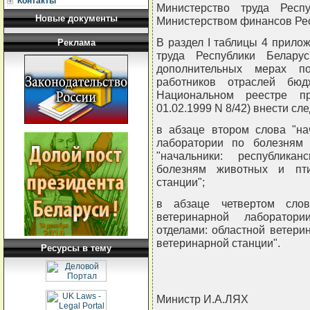
Контакты
Министерство труда Респ
Новые документы
Министерством финансов Р
В раздел I таблицы 4 прило
Реклама
труда Республики Белар
дополнительных мерах п
работников отраслей бюд
Национальном реестре пр
01.02.1999 N 8/42) внести с
в абзаце втором слова "на
лаборатории по болезням
"начальники: республика
болезням животных и пти
станции";
в абзаце четвертом слов
ветеринарной лаборатор
отделами: областной ветери
ветеринарной станции".
Ресурсы в тему
Министр И.А.ЛЯХ