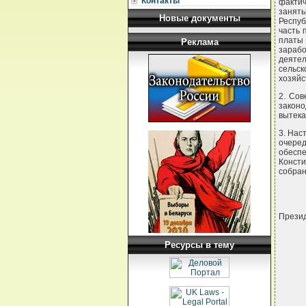
Контакты
факти
занят
Новые документы
Респуб
часть 
платы 
Реклама
зараб
деяте
сельск
хозяйс
2. Сов
законо
вытека
3. Нас
очере
обесп
Конст
собран
Прези
Ресурсы в тему