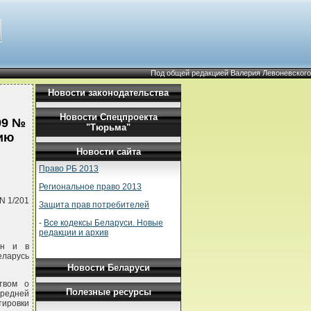
Под общей редакцией Валерия Левоневского
Новости законодательства
Новости Спецпроекта
99 №
"Тюрьма"
ию
Новости сайта
Право РБ 2013
Региональное право 2013
N 1/201
Защита прав потребителей
-
Все кодексы Беларуси. Новые
редакции и архив
ан и в
ларусь
Новости Беларуси
ством о
Полезные ресурсы
редней
тировки