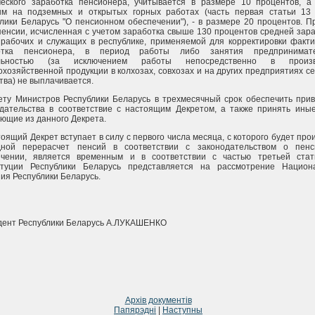
ческого заработка пенсионера, учитывается в размере 10 процентов, а
ым на подземных и открытых горных работах (часть первая статьи 13
лики Беларусь "О пенсионном обеспечении"), - в размере 20 процентов. П
пенсии, исчисленная с учетом заработка свыше 130 процентов средней зар
рабочих и служащих в республике, применяемой для корректировки факти
отка пенсионера, в период работы либо занятия предпринимате
льностью (за исключением работы непосредственно в произв
охозяйственной продукции в колхозах, совхозах и на других предприятиях се
тва) не выплачивается.
ету Министров Республики Беларусь в трехмесячный срок обеспечить при
дательства в соответствие с настоящим Декретом, а также принять ины
ющие из данного Декрета.
тоящий Декрет вступает в силу с первого числа месяца, с которого будет про
дной перерасчет пенсий в соответствии с законодательством о пенс
ечении, является временным и в соответствии с частью третьей ста
итуции Республики Беларусь представляется на рассмотрение Национ
ия Республики Беларусь.
дент Республики Беларусь А.ЛУКАШЕНКО
Архів документів
Папярэдні
|
Наступны