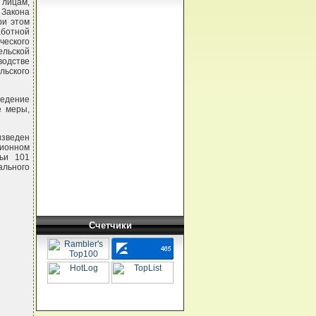
 лицам,
 Закона
ри этом
аботной
ческого
льской
одстве
льского
ведение
е меры,
изведен
ионном
тьи 101
ального
Счетчики