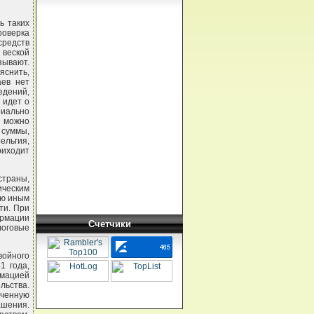
ь таких
роверка
средств
 веской
зывают.
снить,
аев нет
едений,
 идет о
риально
) можно
 суммы,
ельгия,
риходит
страны,
ическим
ию иным
ти. При
ормации
Счетчики
оговые
войного
1 года,
рмацией
льства.
ченную
ашения.