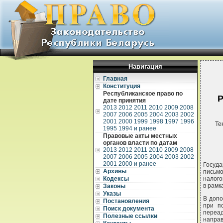
Навигация
Главная
Конституция
Республиканское право по
Р
дате принятия
2013
2012
2011
2010
2009
2008
2007
2006
2005
2004
2003
2002
2001
2000
1999
1998
1997
1996
Те
1995
1994 и ранее
Правовые акты местных
органов власти по датам
2013
2012
2011
2010
2009
2008
2007
2006
2005
2004
2003
2002
2001
2000 и ранее
Госуда
Архивы
письмо
Кодексы
налого
в рамк
Законы
Указы
В допо
Постановления
при п
Поиск документа
переа
Полезные ссылки
напра