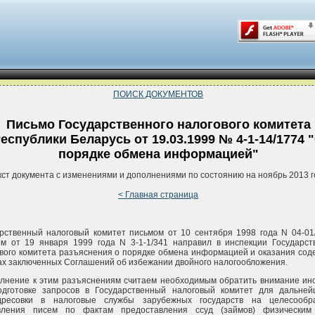
ПОИСК ДОКУМЕНТОВ
Письмо Государственного налогового комитета
еспублики Беларусь от 19.03.1999 № 4-1-14/1774 
порядке обмена информацией"
кст документа с изменениями и дополнениями по состоянию на ноябрь 2013 г
< Главная страница
рственный налоговый комитет письмом от 10 сентября 1998 года N 04-01
м от 19 января 1999 года N 3-1-1/341 направил в инспекции Государст
вого комитета разъяснения о порядке обмена информацией и оказания сод
ах заключенных Соглашений об избежании двойного налогообложения.
лнение к этим разъяснениям считаем необходимым обратить внимание ин
одготовке запросов в Государственный налоговый комитет для дальне
дресовки в налоговые службы зарубежных государств на целесообра
вления писем по фактам предоставления ссуд (займов) физическим