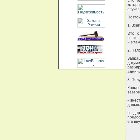
Это, о
котор
случае
Поэтом
1. Вза
Это о
состоя
и в та
2. Нал
Запраш
докуме
разбир
админи
3. Пол
Кроме
завере
- внес
дальне
воздер
предос
его вн