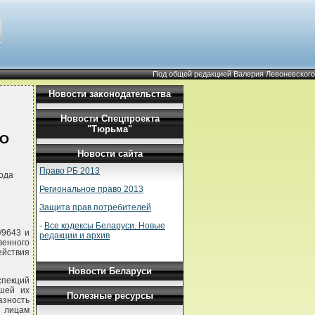
Под общей редакцией Валерия Левоневского
Новости законодательства
Новости Спецпроекта
"Тюрьма"
"О
Новости сайта
Право РБ 2013
ода
Региональное право 2013
Защита прав потребителей
-
Все кодексы Беларуси. Новые
/9643 и
редакции и архив
венного
ействия
Новости Беларуси
спекций
йшей их
Полезные ресурсы
зность
 лицам