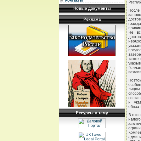
Контакты
Респуб
Новые документы
После 
запро
Реклама
досто
гражда
причин
Не вс
достов
необхо
указан
предос
завере
также 
указы
Голлан
вежлив
Поэто
особе
лицам 
способ
состав
и ука
обязат
Ресурсы в тему
В отно
налог
заклю
огран
Компе
админи