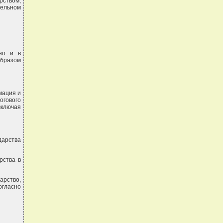
рством,
ельном
сно и в
образом
мация и
огового
включая
арства
рства в
арство,
огласно