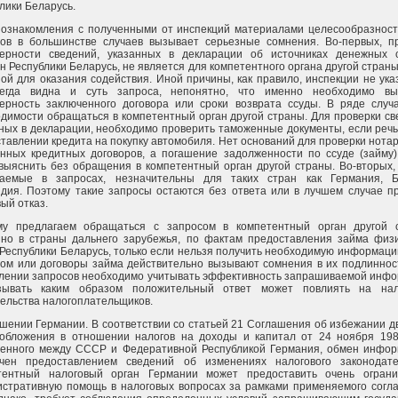
лики Беларусь.
ознакомления с полученными от инспекций материалами целесообразност
сов в большинстве случаев вызывает серьезные сомнения. Во-первых, п
верности сведений, указанных в декларации об источниках денежных 
н Республики Беларусь, не является для компетентного органа другой страны
ой для оказания содействия. Иной причины, как правило, инспекции не ука
егда видна и суть запроса, непонятно, что именно необходимо выя
ерность заключенного договора или сроки возврата ссуды. В ряде случ
димости обращаться в компетентный орган другой страны. Для проверки св
ных в декларации, необходимо проверить таможенные документы, если речь
тавлении кредита на покупку автомобиля. Нет оснований для проверки нота
нных кредитных договоров, а погашение задолженности по ссуде (займу
выяснить без обращения в компетентный орган другой страны. Во-вторых,
ваемые в запросах, незначительны для таких стран как Германия, Б
дия. Поэтому такие запросы остаются без ответа или в лучшем случае п
ый отказ.
му предлагаем обращаться с запросом в компетентный орган другой 
нно в страны дальнего зарубежья, по фактам предоставления займа физ
Республики Беларусь, только если нельзя получить необходимую информац
ом или договоры займа действительно вызывают сомнения в их подлиннос
лении запросов необходимо учитывать эффективность запрашиваемой инф
зывать каким образом положительный ответ может повлиять на нал
ельства налогоплательщиков.
шении Германии. В соответствии со статьей 21 Соглашения об избежании д
ообложения в отношении налогов на доходы и капитал от 24 ноября 198
ченного между СССР и Федеративной Республикой Германия, обмен инфо
ичен предоставлением сведений об изменениях налогового законодате
тентный налоговый орган Германии может предоставить очень ограни
стративную помощь в налоговых вопросах за рамками применяемого согл