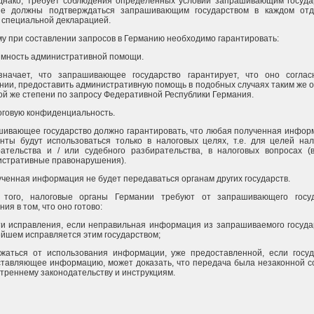
днако, требует соблюдения определенных условий запрашивающим госуда
ые должны подтверждаться запрашивающим государством в каждом отд
 специальной декларацией.
у при составлении запросов в Германию необходимо гарантировать:
имность административной помощи.
значает, что запрашивающее государство гарантирует, что оно согла
нии, предоставить административную помощь в подобных случаях таким же 
кой же степени по запросу Федеративной Республики Германия.
оговую конфиденциальность.
ивающее государство должно гарантировать, что любая полученная инфор
нты будут использоваться только в налоговых целях, т.е. для целей нал
ательства и / или судебного разбирательства, в налоговых вопросах (
стративные правонарушения).
ученная информация не будет передаваться органам других государств.
 того, налоговые органы Германии требуют от запрашивающего госуд
ния в том, что оно готово:
ти исправления, если неправильная информация из запрашиваемого госуда
йшем исправляется этим государством;
жаться от использования информации, уже предоставленной, если госуд
тавляющее информацию, может доказать, что передача была незаконной с
утреннему законодательству и инструкциям.