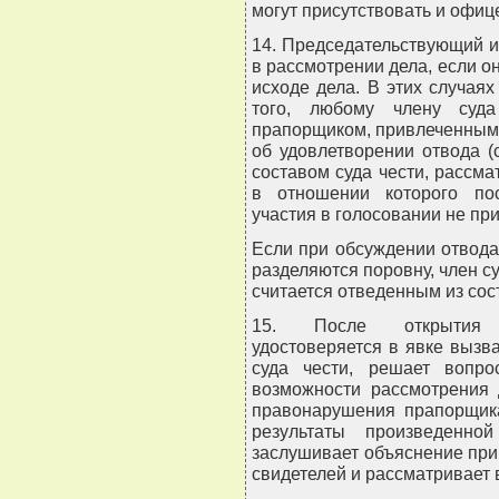
могут присутствовать и офиц
14. Председательствующий ил
в рассмотрении дела, если о
исходе дела. В этих случая
того, любому члену суд
прапорщиком, привлеченным 
об удовлетворении отвода (
составом суда чести, рассм
в отношении которого пос
участия в голосовании не пр
Если при обсуждении отвода
разделяются поровну, член су
считается отведенным из сост
15. После открытия з
удостоверяется в явке вызва
суда чести, решает вопр
возможности рассмотрения 
правонарушения прапорщика
результаты произведенно
заслушивает объяснение прив
свидетелей и рассматривает 