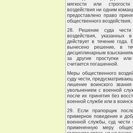
мягкости или строгост
воздействия ни одним команд
предоставлено право приня
общественного воздействия,
28. Решение суда чести
воздействия, указанных 
действует в течение года.
вынесено решение, в теч
дисциплинарным взысканиям
за другие проступки или
считается погашенной.
Меры общественного воздей
суду чести, предусматривающ
лишение воинского звания
увольнением с военной слу
после их принятия без восс
военной службе или в воинск
29. Если прапорщик посл
примерное поведение и доб
военной службы, суд чести
примененную меру общест
годичного срока, но не ранее