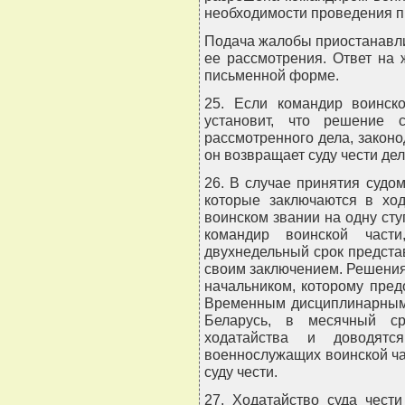
необходимости проведения пр
Подача жалобы приостанавли
ее рассмотрения. Ответ на 
письменной форме.
25. Если командир воинско
установит, что решение 
рассмотренного дела, закон
он возвращает суду чести де
26. В случае принятия судо
которые заключаются в ход
воинском звании на одну сту
командир воинской част
двухнедельный срок предста
своим заключением. Решения
начальником, которому пред
Временным дисциплинарным
Беларусь, в месячный с
ходатайства и доводят
военнослужащих воинской ча
суду чести.
27. Ходатайство суда чест