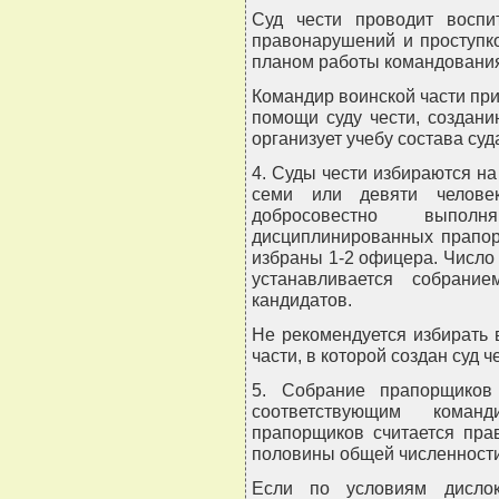
Суд чести проводит воспи
правонарушений и проступк
планом работы командования
Командир воинской части пр
помощи суду чести, создан
организует учебу состава суд
4. Суды чести избираются на
семи или девяти человек
добросовестно выполн
дисциплинированных прапор
избраны 1-2 офицера. Число 
устанавливается собрани
кандидатов.
Не рекомендуется избирать 
части, в которой создан суд ч
5. Собрание прапорщиков
соответствующим коман
прапорщиков считается пра
половины общей численност
Если по условиям дислок