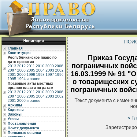
Навигация
ПОИ
Главная
Конституция
Приказ Госуд
Республиканское право по
дате принятия
пограничных войс
2013
2012
2011
2010
2009
2008
2007
2006
2005
2004
2003
2002
16.03.1999 № 91 "
2001
2000
1999
1998
1997
1996
1995
1994 и ранее
о товарищеских с
Правовые акты местных
органов власти по датам
пограничных войс
2013
2012
2011
2010
2009
2008
2007
2006
2005
2004
2003
2002
Текст документа с измене
2001
2000 и ранее
Архивы
но
Кодексы
Законы
< Г
Указы
Постановления
Зарегистриро
Поиск документа
Полезные ссылки