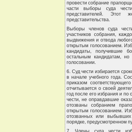
провести собрание прапорщи
части выборы суда чести
представителей. Этот 
представительства.
Выборы членов суда чест
участников собрания, кажд
выдвижения и отвода любого
открытым голосованием. Изб
кандидаты, получившие б
остальным кандидатам, но
голосовании.
6. Суд чести избирается сро
в начале учебного года. Со
приказом соответствующего
отчитывается о своей деяте
год после его избрания и по
чести, не оправдавшие оказ
отозваны собранием прап
открытым голосованием. Из
отозванных или выбывших
порядке, предусмотренном пу
7. Члены суда чести изб