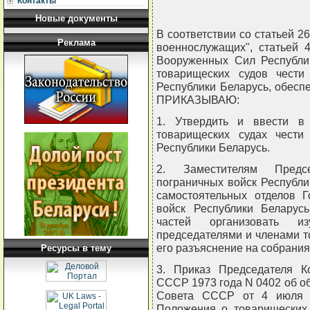
Контакты
Новые документы
В соответствии со статьей 2
Реклама
военнослужащих", статьей 
Вооруженных Сил Республи
товарищеских судов чести
Республики Беларусь, обес
ПРИКАЗЫВАЮ:
1. Утвердить и ввести в
товарищеских судах чести
Республики Беларусь.
2. Заместителям Предсе
пограничных войск Республи
самостоятельных отделов Г
войск Республики Беларус
частей организовать и
председателями и членами т
его разъяснение на собрани
Ресурсы в тему
3. Приказ Председателя Ко
СССР 1973 года N 0402 об о
Совета СССР от 4 июля 1
Положения о товарищеских 