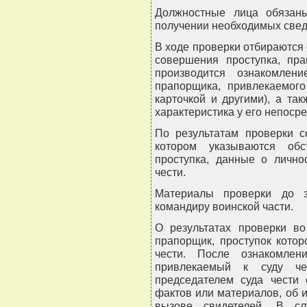
Должностные лица обязаны
получении необходимых свед
В ходе проверки отбираются
совершения проступка, пра
производится ознакомлен
прапорщика, привлекаемого
карточкой и другими), а та
характеристика у его непоср
По результатам проверки с
котором указываются обс
проступка, данные о лично
чести.
Материалы проверки до з
командиру воинской части.
О результатах проверки во
прапорщик, проступок котор
чести. После ознакомлен
привлекаемый к суду чес
председателем суда чести 
фактов или материалов, об 
вызове свидетелей. В сл