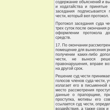
содержание объяснений и вы
и ходатайства и принятые 
заседания подписывается 
чести, который вел протокол.
Протокол заседания суда ч
трех суток после окончания 
оформлении протокола доп
средств.
17. По окончании рассмотрен
помещение для вынесения ре
получении каких-либо допо
чести, не вынося реш
правонарушения, вправе во
на другой срок.
Решение суд чести принима
голосов членов суда чести, 
излагает его в письменной
место рассмотрения проступ
данные о прапорщике, при
проступка, мотивы его сов
ссылается суд чести, опред
воздействия, а также срок 