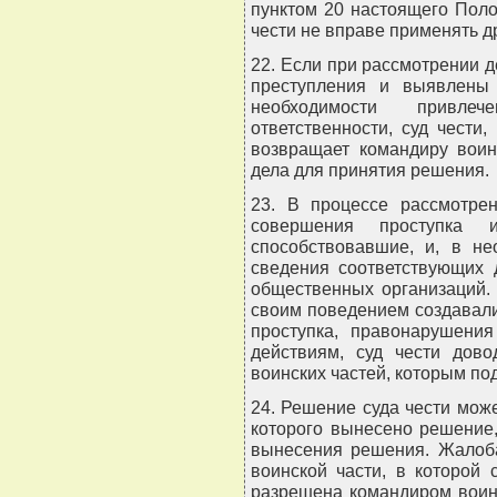
пунктом 20 настоящего Пол
чести не вправе применять д
22. Если при рассмотрении д
преступления и выявлены 
необходимости привле
ответственности, суд чести
возвращает командиру вои
дела для принятия решения.
23. В процессе рассмотре
совершения проступка 
способствовавшие, и, в не
сведения соответствующих 
общественных организаций.
своим поведением создавал
проступка, правонарушения
действиям, суд чести дов
воинских частей, которым п
24. Решение суда чести мож
которого вынесено решение
вынесения решения. Жалоба
воинской части, в которой
разрешена командиром воинс