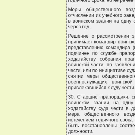
Меры общественного возд
отчислении из учебного зав
в воинском звании на одну 
через год.
Решение о рассмотрении эт
принимает командир воинской
представлению командира (
подчинен по службе прапор
ходатайству собрания пра
воинской части, по заявлен
чести, или по инициативе суд
снятии меры общественног
военнослужащих воинской
привлекавшийся к суду чести
30. Старшие прапорщики, с
воинском звании на одну
ходатайству суда чести в д
мера общественного возд
истечением годичного срока 
быть восстановлены соотве
должности.