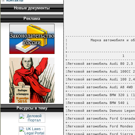
Контакты
Новые документы
                                                  УТВЕРЖДЕНО
                                                  Приказом Министерства
                                                  транспорта и коммуникаций
                                                  Республики Беларусь
                                                  от 15.03.1999 N 37-Ц

---------------------------------------------+---------+-----------------
¦           Марка автомобиля и оборудования  ¦   Вид   ¦    Норма расхода    ¦
¦                                            ¦ топлива +----------+----------+
¦                                            ¦         ¦л / 100 км¦л/маш.-час¦
+--------------------------------------------+---------+----------+----------+
¦                          1                 ¦    2    ¦     3    ¦    4     ¦
+--------------------------------------------+---------+----------+----------+
¦Легковой автомобиль Audi 80 2,3 i (100 kWt) ¦ бензин  ¦  10,7    ¦    -     ¦
+--------------------------------------------+---------+----------+----------+
¦Легковой автомобиль Audi 100CC 2,0 TD       ¦дизельное¦  7,5     ¦    -     ¦
+--------------------------------------------+---------+----------+----------+
¦Легковой автомобиль Audi 100 2,4 D          ¦дизельное¦  8,7     ¦    -     ¦
+--------------------------------------------+---------+----------+----------+
¦Легковой автомобиль Audi A8 4WD 4,2 i       ¦ бензин  ¦  17,0    ¦    -     ¦
+--------------------------------------------+---------+----------+----------+
¦Легковой автомобиль BMW 320 i (110 kWt)     ¦ бензин  ¦  12,2    ¦    -     ¦
+--------------------------------------------+---------+----------+----------+
¦Легковой автомобиль BMW 540 i               ¦ бензин  ¦  16,0    ¦    -     ¦
+--------------------------------------------+---------+----------+----------+
¦Легковой автомобиль Daewoo Leganza 2,0 i    ¦ бензин  ¦  10,2    ¦    -     ¦
+--------------------------------------------+---------+----------+----------+
¦Легковой автомобиль Ford Granada 1,6        ¦ бензин  ¦  9,5     ¦    -     ¦
+--------------------------------------------+---------+----------+----------+
¦Легковой автомобиль Ford Mondeo 2,5 i       ¦ бензин  ¦  12,5    ¦    -     ¦
+--------------------------------------------+---------+----------+----------+
¦Легковой автомобиль Ford Sierra 2,8 i       ¦ бензин  ¦  13,0    ¦    -     ¦
+--------------------------------------------+---------+----------+----------+
¦Легковой автомобиль Jaguar XJ6 3,2 i        ¦ бензин  ¦  15,1    ¦    -     ¦
+--------------------------------------------+---------+----------+----------+
¦Легковой автомобиль Mazda 323 1,8 i 16V     ¦ бензин  ¦  9,1     ¦    -     ¦
+--------------------------------------------+---------+----------+----------+
¦Легковой автомобиль Mercedes Benz 500E      ¦ бензин  ¦  16,0    ¦    -     ¦
+--------------------------------------------+---------+----------+----------+
¦Легковой автомобиль Mercedes Benz AMG 55    ¦ бензин  ¦  16,8    ¦    -     ¦
+--------------------------------------------+---------+----------+----------+
¦Легковой автомобиль Nissan Sunny 1,3        ¦ бензин  ¦  7,9     ¦    -     ¦
+--------------------------------------------+---------+----------+----------+
¦Легковой автомобиль Opel Astra 1,4 i        ¦ бензин  ¦  7,6     ¦    -     ¦
+--------------------------------------------+---------+----------+----------+
¦Легковой автомобиль Opel Ascona 1,8 i       ¦ бензин  ¦  9,2     ¦    -     ¦
+--------------------------------------------+---------+----------+----------+
¦Легковой автомобиль Opel Frontera 4WD 2,3 TD¦дизельное¦  11,2    ¦    -     ¦
+--------------------------------------------+---------+----------+----------+
¦Легковой автомобиль Opel Kadett 1,6 D       ¦дизельное¦  5,7     ¦    -     ¦
+--------------------------------------------+---------+----------+----------+
¦Легковой автомобиль Opel Omega 2,4 i        ¦ бензин  ¦  11,0    ¦    -     ¦
+--------------------------------------------+---------+----------+----------+
¦Легковой автомобиль Renault 25 V6 2,8 i     ¦ бензин  ¦  13,6    ¦    -     ¦
+--------------------------------------------+---------+----------+----------+
¦Легковой автомобиль Suzuki Baleno 1,6 i GLX ¦ бензин  ¦  7,9     ¦    -     ¦
+--------------------------------------------+---------+----------+----------+
¦Легковой автомобиль Suzuki                  ¦         ¦          ¦          ¦
¦Vitara 2,0 i 6V 4WD                         ¦ бензин  ¦  12,0    ¦    -     ¦
+--------------------------------------------+---------+----------+----------+
¦Легковой автомобиль Volkswagen Golf 1,6 i   ¦ бензин  ¦  8,4     ¦    -     ¦
+--------------------------------------------+---------+----------+----------+
¦Легковой автомобиль Volkswagen Golf 1,8     ¦ бензин  ¦  8,9     ¦    -     ¦
+--------------------------------------------+---------+----------+----------+
¦Легковой автомобиль Volkswagen Jetta 1,3    ¦ бензин  ¦  7,9     ¦    -     ¦
+--------------------------------------------+---------+----------+----------+
¦Легковой автомобиль Volkswagen Jetta 1,6    ¦ бензин  ¦  8,3     ¦    -     ¦
+--------------------------------------------+---------+----------+----------+
¦Легковой автомобиль Volkswagen              ¦         ¦          ¦          ¦
¦Passat 1,8 i (92 kWt)                       ¦ бензин  ¦  11,0    ¦    -     ¦
+--------------------------------------------+---------+----------+----------+
¦Легковой автомобил
Реклама
Ресурсы в тему