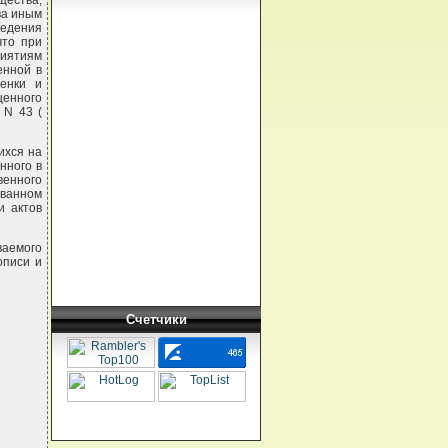
ества,
ва иным
ведения
что при
риятиям
енной в
енки и
щенного
 N 43 (
ихся на
нного в
венного
ванном
и актов
ваемого
описи и
Счетчики