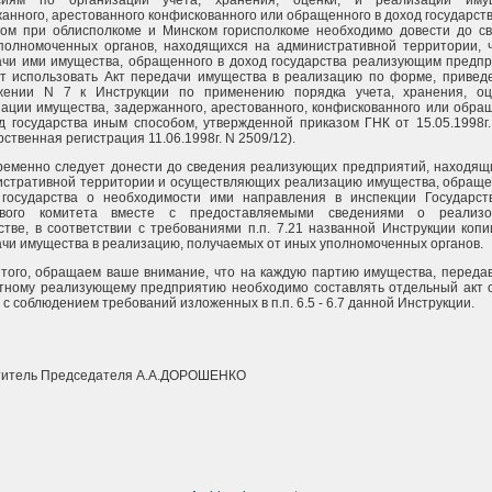
сиям по организации учета, хранения, оценки, и реализации имущ
анного, арестованного конфискованного или обращенного в доход государст
бом при облисполкоме и Минском горисполкоме необходимо довести до с
полномоченных органов, находящихся на административной территории, 
чи ими имущества, обращенного в доход государства реализующим предп
т использовать Акт передачи имущества в реализацию по форме, привед
жении N 7 к Инструкции по применению порядка учета, хранения, оц
ации имущества, задержанного, арестованного, конфискованного или обра
д государства иным способом, утвержденной приказом ГНК от 15.05.1998г.
рственная регистрация 11.06.1998г. N 2509/12).
еменно следует донести до сведения реализующих предприятий, находящ
стративной территории и осуществляющих реализацию имущества, обраще
 государства о необходимости ими направления в инспекции Государст
ового комитета вместе с предоставляемыми сведениями о реализо
тве, в соответствии с требованиями п.п. 7.21 названной Инструкции копи
чи имущества в реализацию, получаемых от иных уполномоченных органов.
того, обращаем ваше внимание, что на каждую партию имущества, переда
тному реализующему предприятию необходимо составлять отдельный акт 
 с соблюдением требований изложенных в п.п. 6.5 - 6.7 данной Инструкции.
титель Председателя А.А.ДОРОШЕНКО