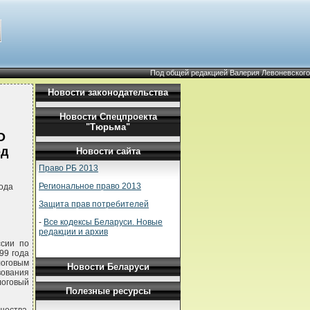
Под общей редакцией Валерия Левоневского
Новости законодательства
Новости Спецпроекта
"Тюрьма"
О
од
Новости сайта
Право РБ 2013
Региональное право 2013
ода
Защита прав потребителей
-
Все кодексы Беларуси. Новые
редакции и архив
ссии по
99 года
логовым
Новости Беларуси
вования
логовый
Полезные ресурсы