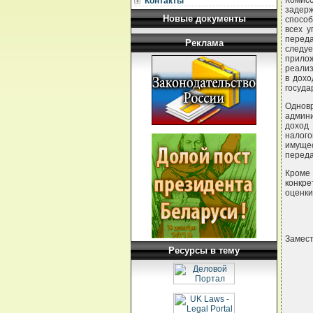
Комис
Контакты
задерж
Новые документы
спосо
всех у
переда
Реклама
следуе
прило
реализ
в дохо
госуда
Одновр
админи
доход
налог
имущес
переда
Кроме 
конкре
оценки
Замес
Ресурсы в тему