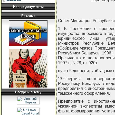
Контакты
Новые документы
Реклама
Совет Министров Республи
1. В Положении о проведе
имущества, вносимого в ви
юридического лица, утве
Министров Республики Бе
(Собрание указов Президен
Республики Беларусь, 1996 г.
Президента и постановлени
1997 г., N 28, ст. 920):
пункт 5 дополнить абзацами
"Экспертиза достовернос
Республику Беларусь в вид
предприятия с иностранными
Ресурсы в тему
таможенного оформления.
Предприятие с иностранн
указанной экспертизы вме
факта формирования уставн