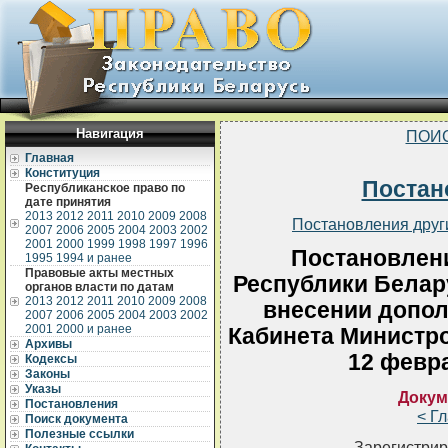
Навигация
ПОИ
Главная
Конституция
Постан
Республиканское право по
дате принятия
2013
2012
2011
2010
2009
2008
Постановления друг
2007
2006
2005
2004
2003
2002
2001
2000
1999
1998
1997
1996
Постановлен
1995
1994 и ранее
Правовые акты местных
Республики Белару
органов власти по датам
2013
2012
2011
2010
2009
2008
внесении допол
2007
2006
2005
2004
2003
2002
2001
2000 и ранее
Кабинета Министро
Архивы
12 февра
Кодексы
Законы
Указы
Докум
Постановления
< Г
Поиск документа
Полезные ссылки
Зарегистрир