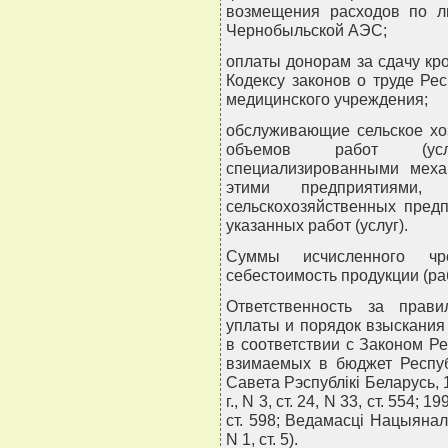
возмещения расходов по л
Чернобыльской АЭС;
оплаты донорам за сдачу кро
Кодексу законов о труде Ре
медицинского учреждения;
обслуживающие сельское хоз
объемов работ (услу
специализированными меха
этими предприятиями,
сельскохозяйственных предп
указанных работ (услуг).
Суммы исчисленного чр
себестоимость продукции (раб
Ответственность за прави
уплаты и порядок взыскания
в соответствии с Законом Ре
взимаемых в бюджет Респуб
Савета Рэспублiкi Беларусь, 199
г., N 3, ст. 24, N 33, ст. 554; 19
ст. 598; Ведамасцi Нацыяналь
N 1, ст. 5).