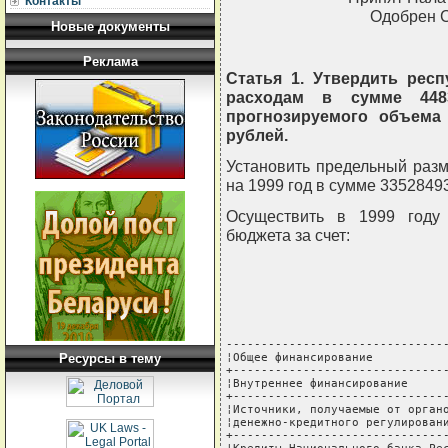
Контакты
Одобрен С
Новые документы
Реклама
Статья 1. Утвердить рес
расходам в сумме 448
прогнозируемого объема 
рублей.
Установить предельный раз
на 1999 год в сумме 33528493
Осуществить в 1999 году 
бюджета за счет:
--------------------------------
Ресурсы в тему
¦Общее финансирование           
+-------------------------------
¦Внутреннее финансирование      
+-------------------------------
¦Источники, получаемые от органо
¦денежно-кредитного регулировани
+-------------------------------