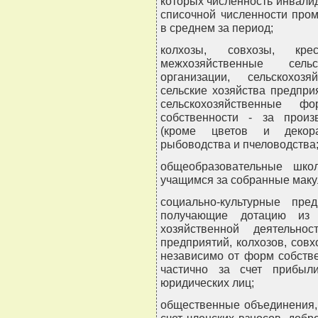
которых численность инвалид
списочной численности про
в среднем за период;
колхозы, совхозы, крес
межхозяйственные сель
организации, сельскохоз
сельские хозяйства предпри
сельскохозяйственные 
собственности - за произ
(кроме цветов и декорат
рыбоводства и пчеловодства
общеобразовательные шко
учащимся за собранные маку
социально-культурные пре
получающие дотацию из
хозяйственной деятельн
предприятий, колхозов, совх
независимо от форм собств
частично за счет прибыл
юридических лиц;
общественные объединения,