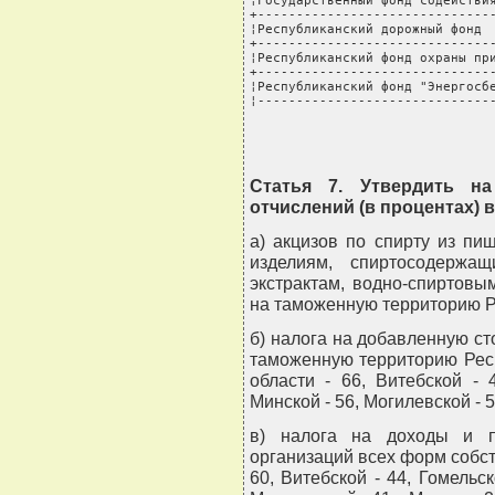
¦Государственный фонд содействия
+-------------------------------
¦Республиканский дорожный фонд  
+-------------------------------
¦Республиканский фонд охраны при
+-------------------------------
¦Республиканский фонд "Энергосбе
¦------------------------------
Статья 7. Утвердить н
отчислений (в процентах) в
а) акцизов по спирту из пи
изделиям, спиртосодерж
экстрактам, водно-спиртов
на таможенную территорию Ре
б) налога на добавленную ст
таможенную территорию Рес
области - 66, Витебской - 
Минской - 56, Могилевской - 51
в) налога на доходы и п
организаций всех форм собст
60, Витебской - 44, Гомельск