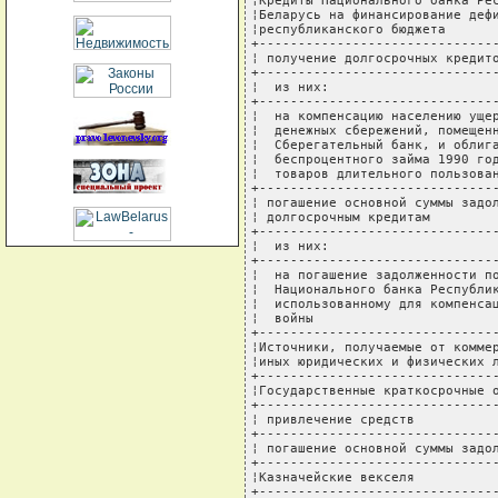
¦Кредиты Национального банка Рес
¦Беларусь на финансирование дефи
¦республиканского бюджета       
+-------------------------------
¦ получение долгосрочных кредито
+-------------------------------
¦  из них:                      
+-------------------------------
¦  на компенсацию населению ущер
¦  денежных сбережений, помещенн
¦  Сберегательный банк, и облига
¦  беспроцентного займа 1990 год
¦  товаров длительного пользован
+-------------------------------
¦ погашение основной суммы задол
¦ долгосрочным кредитам         
+-------------------------------
¦  из них:                      
+-------------------------------
¦  на погашение задолженности по
¦  Национального банка Республик
¦  использованному для компенсац
¦  войны                        
+-------------------------------
¦Источники, получаемые от коммер
¦иных юридических и физических л
+-------------------------------
¦Государственные краткосрочные о
+-------------------------------
¦ привлечение средств           
+-------------------------------
¦ погашение основной суммы задол
+-------------------------------
¦Казначейские векселя           
+-------------------------------