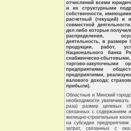
отчислений всеми юридич
и их структурными под
собственности, имеющими
расчетный (текущий) и и
совместной деятельности
дел либо которые получили
распределения, осу
деятельность, в размере 
продукции, работ, ус
Национального банка Ре
снабженческо-сбытовыми
торгово-закупочными о
предприятиями обще
предприятиями, реализую
валового дохода; страхо
прибыли).
Областные и Минский город
необходимости увеличивать
раза) размер целевых сб
связанных с содержанием 
жилищно-строительные коопе
на субсидии предприятиям
затрат, связанных с ока