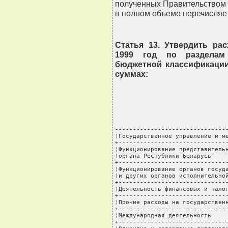
полученных Правительством Р
в полном объеме перечисляет
Статья 13. Утвердить ра
1999 год по разделам
бюджетной классификации
суммах:
-------------------------------------------------------+-------
¦Государственное управление и местное самоуправление   ¦ 11383634,6¦
+------------------------------------------------------+-----------+
¦Функционирование представительного и законодательного ¦           ¦
¦органа Республики Беларусь                            ¦   282840,4¦
+------------------------------------------------------+-----------+
¦Функционирование органов государственного  управления ¦           ¦
¦и других органов исполнительной власти                ¦  5348194,7¦
+------------------------------------------------------+-----------+
¦Деятельность финансовых и налоговых органов           ¦  5688345,2¦
+------------------------------------------------------+-----------+
¦Прочие расходы на государственное управление          ¦    64254,3¦
+------------------------------------------------------+-----------+
¦Международная деятельность                            ¦ 11927095,7¦
+------------------------------------------------------+-----------+
¦Открытие и содержание дипломатических                 ¦           ¦
¦представительств и консульских учреждений Республики  ¦           ¦
¦Беларусь за рубежом                                   ¦  4273224,7¦
+------------------------------------------------------+-----------+
¦Международное сотрудничество                          ¦  3409554,0¦
+------------------------------------------------------+-----------+
¦Международные культурные и информационные связи       ¦   577760,0¦
+------------------------------------------------------+-----------+
¦Расходы на финансирование аппаратов уставных органов  ¦           ¦
¦межгосударственной интеграции                         ¦   193120,9¦
+------------------------------------------------------+-----------+
¦Прочие расходы, не отнесенные к другим категориям     ¦   637126,8¦
+------------------------------------------------------+-----------+
¦Отчисления в бюджет Союза Беларуси и России           ¦  2836309,3¦
+------------------------------------------------------+-----------+
¦Национальная оборона                                  ¦ 18855610,6¦
+------------------------------------------------------+-----------+
¦Организация и деятельность, связанные с военными      ¦           ¦
¦нуждами                                               ¦ 17668060,0¦
+------------------------------------------------------+-----------+
¦Государственный центр безопасности информации         ¦    38827,0¦
+------------------------------------------------------+-----------+
¦Железнодорожные войска                                ¦   249728,0¦
+------------------------------------------------------+-----------+
¦Органы военных комиссариатов                          ¦   540347,0¦
+------------------------------------------------------+-----------+
¦Оборонное спортивно-техническое общество              ¦    36250,0¦
+------------------------------------------------------+-----------+
¦Поддержание мобилизационных мощностей, обеспечение    ¦           ¦
¦мобилизационной подготовки                            ¦   322398,6¦
+------------------------------------------------------+-----------+
¦Правоохранительная деятельность и обеспечение         ¦           ¦
¦безопасности                                          ¦ 30028586,6¦
+------------------------------------------------------+-----------+
¦Органы внутренних дел                                 ¦  8468993,0¦
+------------------------------------------------------+-----------+
¦Комитет по организованной преступности и коррупции    ¦           ¦
¦при Министерстве внутренних дел Республики Беларусь   ¦   403987,6¦
+------------------------------------------------------+-----------+
¦Внутренние войска                                     ¦  2708334,0¦
+------------------------------------------------------+-----------+
¦Пограничные войска                                    ¦  2903810,0¦
+------------------------------------------------------+-----------+
¦Уголовно-исполнительная система                       ¦  3936155,0¦
+------------------------------------------------------+-----------+
¦Органы государственной безопасности                   ¦  3863763,0¦
+------------------------------------------------------+-----------+
¦ из них:                                              ¦           ¦
+------------------------------------------------------+-----------+
¦ Служба безопасности Президента Республики Беларусь   ¦   199230,0¦
+------------------------------------------------------+-----------+
¦ Главное управление государственной охраны при        ¦           ¦
¦ Президенте Республики Беларусь                       ¦   335652,0¦
+------------------------------------------------------+-----------+
¦Нотариальные конторы                                  ¦   300352,0¦
+------------------------------------------------------+-----------+
¦Органы прокуратуры                                    ¦  1178767,0¦
+------------------------------------------------------+-----------+
¦Т