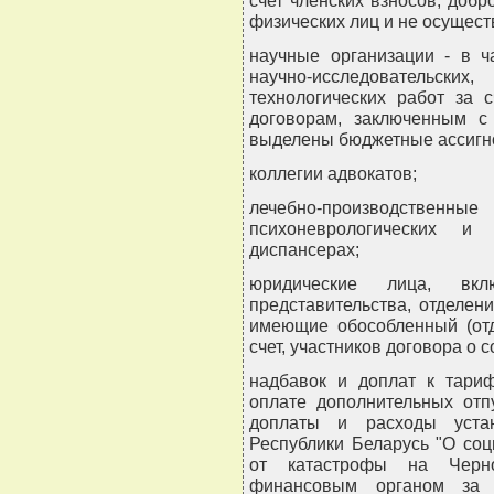
счет членских взносов, доб
физических лиц и не осущес
научные организации - в ч
научно-исследовательских
технологических работ за 
договорам, заключенным с
выделены бюджетные ассигн
коллегии адвокатов;
лечебно-производственны
психоневрологических и 
диспансерах;
юридические лица, вк
представительства, отделен
имеющие обособленный (отд
счет, участников договора о 
надбавок и доплат к тари
оплате дополнительных отпу
доплаты и расходы уста
Республики Беларусь "О со
от катастрофы на Черн
финансовым органом за с