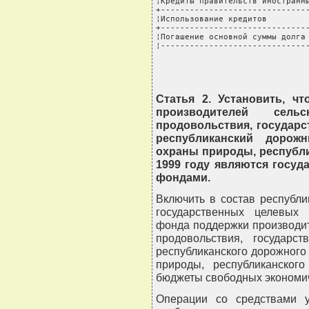
¦Кредиты правительств иностранны
+-------------------------------
¦Использование кредитов         
+-------------------------------
¦Погашение основной суммы долга 
¦------------------------------
Статья 2. Установить, ч
производителей сель
продовольствия, государс
республиканский дорож
охраны природы, республ
1999 году являются госу
фондами.
Включить в состав республи
государственных целевых 
фонда поддержки производит
продовольствия, государст
республиканского дорожного
природы, республиканског
бюджеты свободных экономич
Операции со средствами 