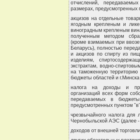
отчислений, передаваемы
размерах, предусмотренных п
акцизов на отдельные товар
ягодным крепленым и лике
виноградным крепленым вина
полученным методом сбра
(кроме взимаемых при ввоз
Беларусь), полностью перед
и акцизов по спирту из пи
изделиям, спиртосодерж
экстрактам, водно-спиртов
на таможенную территорию 
бюджеты областей и г.Минска
налога на доходы и при
организаций всех форм собс
передаваемых в бюджеты 
предусмотренных пунктом "в"
чрезвычайного налога для 
Чернобыльской АЭС (далее -
доходов от внешней торговл