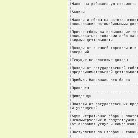
¦Налог на добавленную стоимость 
+-------------------------------
¦Акцизы                         
+-------------------------------
¦Налоги и сборы на автотранспорт
¦пользование автомобильными доро
+-------------------------------
¦Прочие сборы за пользование тов
¦пользоваться товарами либо зани
¦видами деятельности            
+-------------------------------
¦Доходы от внешней торговли и вн
¦операций                       
+-------------------------------
¦Текущие неналоговые доходы     
+-------------------------------
¦Доходы от государственной собст
¦предпринимательской деятельност
+-------------------------------
¦Прибыль Национального банка    
+-------------------------------
¦Проценты                       
+-------------------------------
¦Дивиденды                      
+-------------------------------
¦Платежи от государственных пред
¦и учреждений                   
+-------------------------------
¦Административные сборы и платеж
¦некоммерческих и сопутствующих 
¦от оказания услуг и компенсации
+-------------------------------
¦Поступления по штрафам и санкци
+-------------------------------