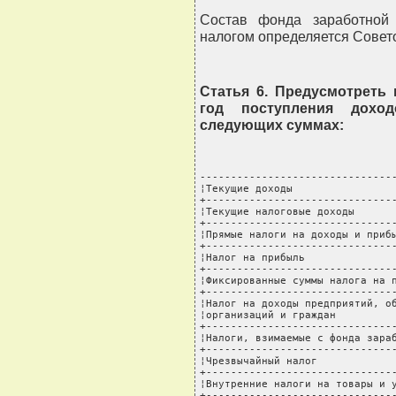
Состав фонда заработной
налогом определяется Совет
Статья 6. Предусмотреть
год поступления дохо
следующих суммах:
--------------------------------
¦Текущие доходы                 
+-------------------------------
¦Текущие налоговые доходы       
+-------------------------------
¦Прямые налоги на доходы и прибы
+-------------------------------
¦Налог на прибыль               
+-------------------------------
¦Фиксированные суммы налога на п
+-------------------------------
¦Налог на доходы предприятий, об
¦организаций и граждан          
+-------------------------------
¦Налоги, взимаемые с фонда зараб
+-------------------------------
¦Чрезвычайный налог             
+-------------------------------
¦Внутренние налоги на товары и у
+-------------------------------