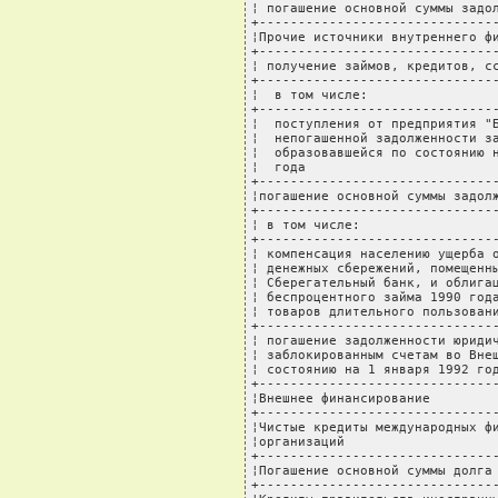
¦ погашение основной суммы задол
+-------------------------------
¦Прочие источники внутреннего фи
+-------------------------------
¦ получение займов, кредитов, сс
+-------------------------------
¦  в том числе:                 
+-------------------------------
¦  поступления от предприятия "Б
¦  непогашенной задолженности за
¦  образовавшейся по состоянию н
¦  года                         
+-------------------------------
¦погашение основной суммы задолж
+-------------------------------
¦ в том числе:                  
+-------------------------------
¦ компенсация населению ущерба о
¦ денежных сбережений, помещенны
¦ Сберегательный банк, и облигац
¦ беспроцентного займа 1990 года
¦ товаров длительного пользовани
+-------------------------------
¦ погашение задолженности юридич
¦ заблокированным счетам во Внеш
¦ состоянию на 1 января 1992 год
+-------------------------------
¦Внешнее финансирование         
+-------------------------------
¦Чистые кредиты международных фи
¦организаций                    
+-------------------------------
¦Погашение основной суммы долга 
+-------------------------------