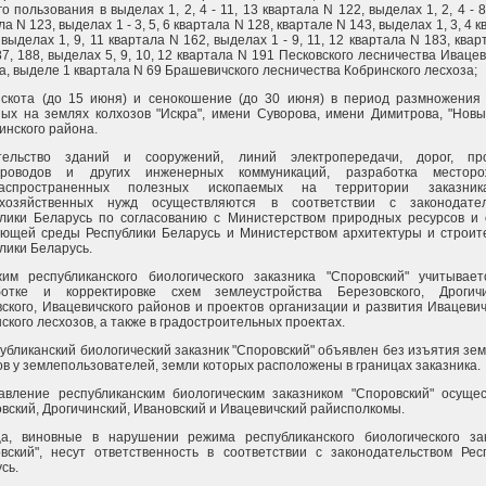
го пользования в выделах 1, 2, 4 - 11, 13 квартала N 122, выделах 1, 2, 4 - 8
ла N 123, выделах 1 - 3, 5, 6 квартала N 128, квартале N 143, выделах 1, 3, 4 
 выделах 1, 9, 11 квартала N 162, выделах 1 - 9, 11, 12 квартала N 183, ква
87, 188, выделах 5, 9, 10, 12 квартала N 191 Песковского лесничества Ивацев
а, выделе 1 квартала N 69 Брашевичского лесничества Кобринского лесхоза;
 скота (до 15 июня) и сенокошение (до 30 июня) в период размножения
ых на землях колхозов "Искра", имени Суворова, имени Димитрова, "Новы
инского района.
тельство зданий и сооружений, линий электропередачи, дорог, про
проводов и других инженерных коммуникаций, разработка месторо
аспространенных полезных ископаемых на территории заказни
ихозяйственных нужд осуществляются в соответствии с законодател
блики Беларусь по согласованию с Министерством природных ресурсов и
ющей среды Республики Беларусь и Министерством архитектуры и строит
лики Беларусь.
жим республиканского биологического заказника "Споровский" учитывае
ботке и корректировке схем землеустройства Березовского, Дрогичи
ского, Ивацевичского районов и проектов организации и развития Ивацевич
ского лесхозов, а также в градостроительных проектах.
публиканский биологический заказник "Споровский" объявлен без изъятия зе
ов у землепользователей, земли которых расположены в границах заказника.
авление республиканским биологическим заказником "Споровский" осуще
вский, Дрогичинский, Ивановский и Ивацевичский райисполкомы.
ца, виновные в нарушении режима республиканского биологического за
вский", несут ответственность в соответствии с законодательством Рес
сь.