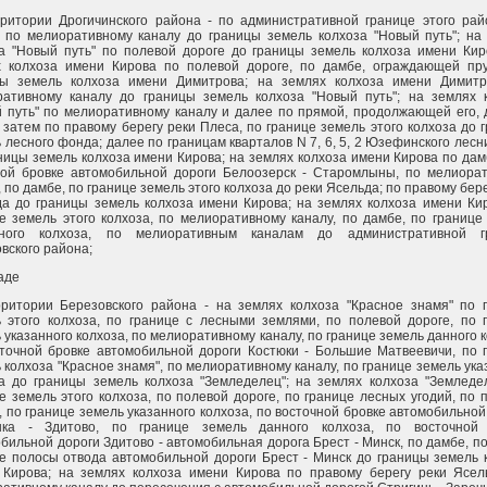
ритории Дрогичинского района - по административной границе этого рай
 по мелиоративному каналу до границы земель колхоза "Новый путь"; на
а "Новый путь" по полевой дороге до границы земель колхоза имени Кир
х колхоза имени Кирова по полевой дороге, по дамбе, ограждающей пр
цы земель колхоза имени Димитрова; на землях колхоза имени Димит
ративному каналу до границы земель колхоза "Новый путь"; на землях 
 путь" по мелиоративному каналу и далее по прямой, продолжающей его, 
 затем по правому берегу реки Плеса, по границе земель этого колхоза до 
 лесного фонда; далее по границам кварталов N 7, 6, 5, 2 Юзефинского лесн
ницы земель колхоза имени Кирова; на землях колхоза имени Кирова по дам
ной бровке автомобильной дороги Белоозерск - Старомлыны, по мелиора
, по дамбе, по границе земель этого колхоза до реки Ясельда; по правому бер
а до границы земель колхоза имени Кирова; на землях колхоза имени Ки
е земель этого колхоза, по мелиоративному каналу, по дамбе, по границе
нного колхоза, по мелиоративным каналам до административной г
вского района;
аде
ритории Березовского района - на землях колхоза "Красное знамя" по 
 этого колхоза, по границе с лесными землями, по полевой дороге, по 
 указанного колхоза, по мелиоративному каналу, по границе земель данного к
точной бровке автомобильной дороги Костюки - Большие Матвеевичи, по 
 колхоза "Красное знамя", по мелиоративному каналу, по границе земель ука
а до границы земель колхоза "Земледелец"; на землях колхоза "Земледе
е земель этого колхоза, по полевой дороге, по границе лесных угодий, по 
, по границе земель указанного колхоза, по восточной бровке автомобильной
нка - Здитово, по границе земель данного колхоза, по восточной 
бильной дороги Здитово - автомобильная дорога Брест - Минск, по дамбе, п
е полосы отвода автомобильной дороги Брест - Минск до границы земель 
 Кирова; на землях колхоза имени Кирова по правому берегу реки Ясел