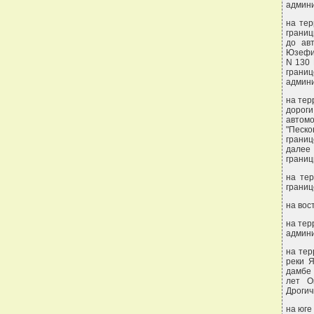
админи
на тер
границ
до ав
Юзефин
N 130 
грани
админи
на тер
дороги
автом
"Песко
границ
далее
границ
на тер
границ
на вос
на тер
админи
на тер
реки Я
дамбе 
лет О
Дрогич
на юге