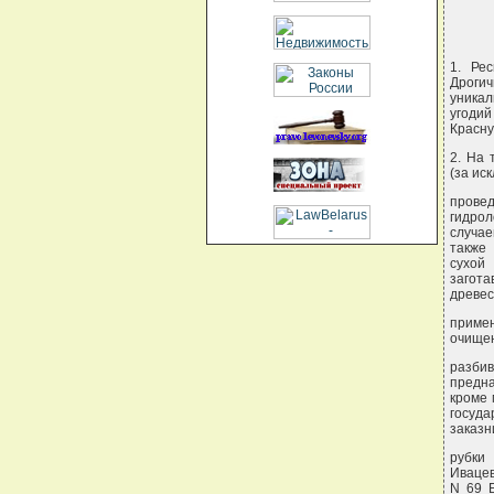
1. Рес
Дрогич
уникал
угодий
Красну
2. На 
(за ис
провед
гидрол
случае
также 
сухой
загота
древес
приме
очищен
разбив
предна
кроме 
госуд
заказн
рубки
Ивацев
N 69 Б