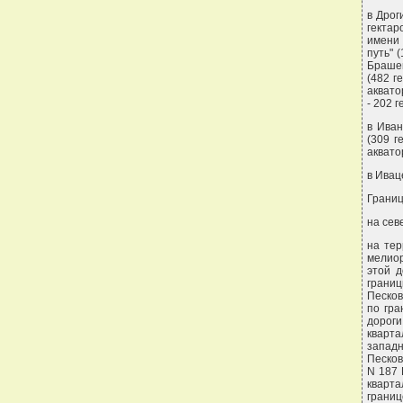
в Дрог
гектар
имени 
путь" 
Брашев
(482 г
аквато
- 202 г
в Иван
(309 г
аквато
в Ивац
Границ
на сев
на тер
мелиор
этой д
границ
Песков
по гра
дорог
кварта
западн
Песков
N 187 
кварта
границ