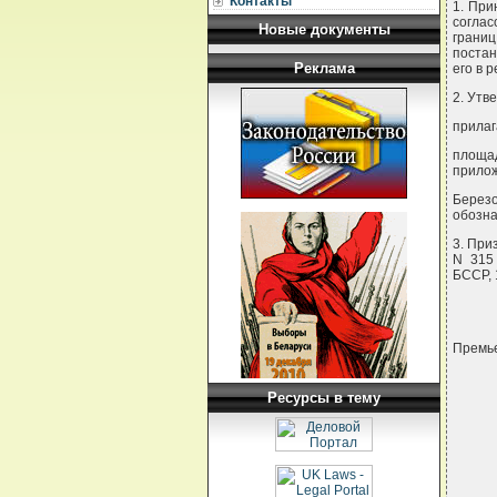
Контакты
1. При
согла
Новые документы
грани
постан
Реклама
его в 
2. Утв
прилаг
площад
прило
Березо
обозна
3. При
N 315 
БССР, 1
Премье
Ресурсы в тему
     
     
     
     
     