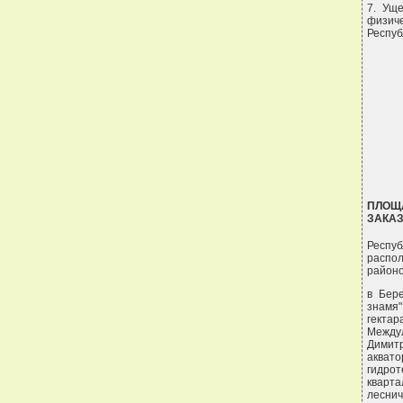
7. Ущ
физич
Респуб
ПЛОЩ
ЗАКА
Респуб
распол
районо
в Бере
знамя"
гектар
Между
Димитр
аквато
гидрот
квартал
леснич