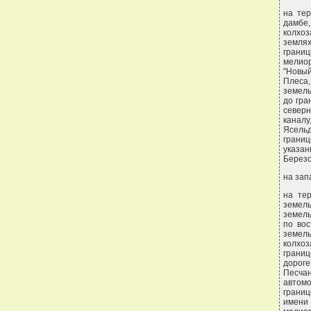
на тер
дамбе,
колхоз
земля
грани
мелио
"Новый
Плеса,
земель
до гра
север
каналу
Ясельд
границ
указа
Березо
на зап
на тер
земель
земель
по вос
земель
колхоз
границ
дороге
Песча
автомо
границ
имени