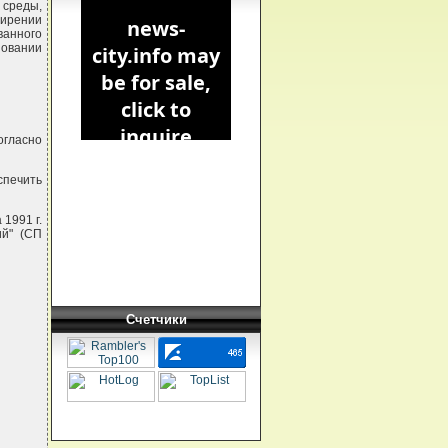
 среды,
ширении
ванного
новании
огласно
спечить
1991 г.
ий" (СП
Счетчики