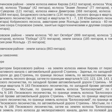
ичинском районе - земли колхоза имени Кирова (1412 гектаров), колхоза "Искр
ов), колхоза "Правда" (42 гектара), колхоза "Знамя Ленина" (77 гектаров), 
Суворова (121 гектар), колхоза имени Димитрова (368 гектаров), колхоза
(1084 гектара), Бездежского сельсовета (134 гектара), лесного фонда в кварт
ичского лесничества (41 гектар) и кварталах N 1 - 7, 130 Юзефинского лесн
ектара) Кобринского лесхоза, акваторию реки Ясельда (земли запаса - 60 гек
рию озера Споровское (земли, занятые гидротехническими и другими сооруж
ектара);
овском районе - земли колхоза "40 лет Октября" (999 гектаров), колхоза "
ектаров), колхоза "Победа" (370 гектаров), земли запаса (185 гектаров, в то
рия реки Ясельда - 15 гектаров);
евичском районе - земли запаса (863 гектара).
ы заказника:
ере
ритории Березовского района - на землях колхоза имени Кирова от пере
ативного канала с автомобильной дорогой Стригинь - Заречье, по западной
ороги до дер.Стригинь, по границе лесных земель, по мелиоративному ка
ы земель лесного фонда; затем по границам кварталов N 122, 123, 128, 143, 1
ского лесничества, по западной бровке автомобильной дороги Стригинь - М
нице квартала N 183 Песковского лесничества, по западной бровке автомо
и Стригинь - Мостыки, по границе земель колхоза "Белоозерский", по 
ла N 185 Песковского лесничества, по границе земель колхоза "Белоозерск
ой бровке автомобильной дороги Стригинь - Мостыки, по границе квартал
ского лесничества, по границе земель колхоза "Белоозерский", по границе к
Песковского лесничества, по автомобильной дороге Стригинь - Мостыки, по 
ла N 188 Песковского лесничества, затем на землях колхоза "Белоозерс
е земель этого колхоза до мелиоративного канала, далее по полевой до