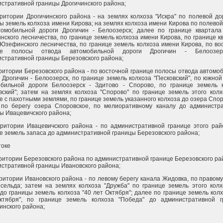
стративной границы Дрогичинского района;
ритории Дрогичинского района - на землях колхоза "Искра" по полевой до
ы земель колхоза имени Кирова; на землях колхоза имени Кирова по полевой
томобильной дороги Дрогичин - Белоозерск; далее по границе квартал
ского лесничества, по границе земель колхоза имени Кирова, по границе к
Юзефинского лесничества, по границе земель колхоза имени Кирова, по во
це полосы отвода автомобильной дороги Дрогичин - Белоозе
стративной границы Березовского района;
ритории Березовского района - по восточной границе полосы отвода автомо
 Дрогичин - Белоозерск, по границе земель колхоза "Песковский", по южной
обильной дороги Белоозерск - Здитово - Спорово, по границе земель 
вский"; затем на землях колхоза "Спорово" по границе земель этого колх
е с пахотными землями, по границе земель указанного колхоза до озера Спор
 по берегу озера Споровское, по мелиоративному каналу до администр
ы Ивацевичского района;
ритории Ивацевичского района - по административной границе этого рай
е земель запаса до административной границы Березовского района;
токе
ритории Березовского района по административной границе Березовского ра
стративной границы Ивановского района;
ритории Ивановского района - по левому берегу канала Жидовка, по правому
сельда; затем на землях колхоза "Дружба" по границе земель этого колх
до границы земель колхоза "40 лет Октября"; далее по границе земель колх
ктября", по границе земель колхоза "Победа" до административной 
инского района;