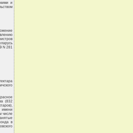
скими и
ьством
ожение
овлению
нистров
еларусь
9 N 281
гектара
ичского
Красное
ва (832
таров),
а имени
м числе
занятые
фонда в
ковского