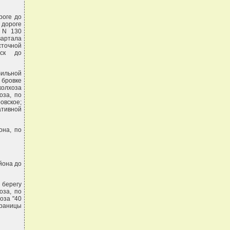
роге до
 дороге
а N 130
вартала
сточной
рск до
бильной
 бровке
колхоза
оза, по
овское;
ативной
она, по
йона до
 берегу
оза, по
оза "40
границы