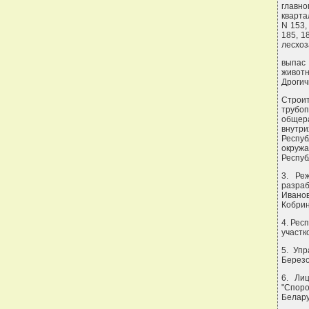
главно
кварта
N 153,
185, 1
лесхоз
выпас
животн
Дрогич
Строи
трубо
общер
внутр
Респу
окружа
Респуб
3. Ре
разра
Иванов
Кобрин
4. Рес
участк
5. Упр
Березо
6. Ли
"Споро
Белару