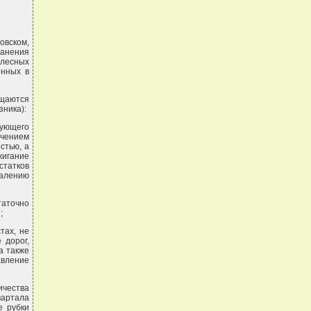
овском,
ранения
 лесных
енных в
ещаются
зника):
вующего
ючением
стью, а
жигание
татков
далению
таточно
;
тах, не
 дорог,
а также
вление
чества
вартала
е рубки