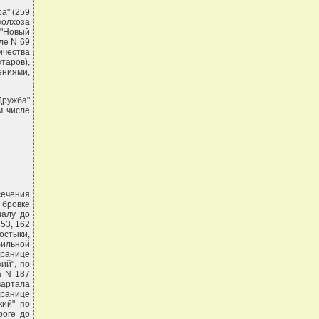
а" (259
колхоза
 "Новый
але N 69
ичества
таров),
ениями,
Дружба"
м числе
сечения
 бровке
налу до
53, 162
остыки,
бильной
границе
ий", по
а N 187
вартала
границе
кий" по
роге до