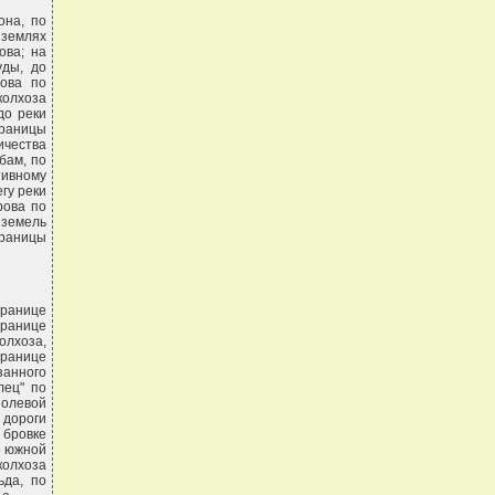
она, по
 землях
ова; на
уды, до
рова по
колхоза
до реки
границы
ичества
бам, по
тивному
егу реки
рова по
 земель
раницы
границе
границе
олхоза,
границе
занного
лец" по
полевой
 дороги
бровке
о южной
колхоза
ьда, по