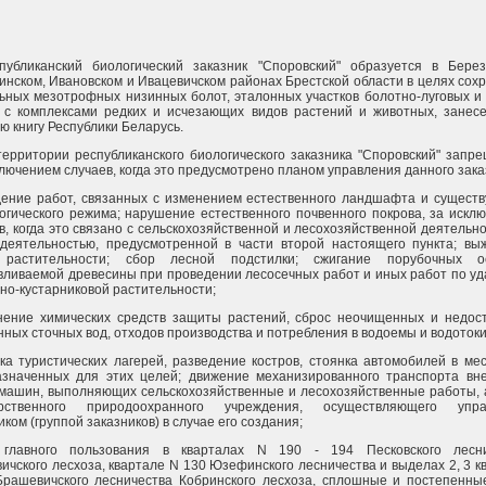
публиканский биологический заказник "Споровский" образуется в Берез
инском, Ивановском и Ивацевичском районах Брестской области в целях сох
ьных мезотрофных низинных болот, эталонных участков болотно-луговых и
 с комплексами редких и исчезающих видов растений и животных, занес
ю книгу Республики Беларусь.
территории республиканского биологического заказника "Споровский" запр
ключением случаев, когда это предусмотрено планом управления данного зака
ение работ, связанных с изменением естественного ландшафта и сущест
огического режима; нарушение естественного почвенного покрова, за искл
в, когда это связано с сельскохозяйственной и лесохозяйственной деятельно
деятельностью, предусмотренной в части второй настоящего пункта; вы
 растительности; сбор лесной подстилки; сжигание порубочных ос
вливаемой древесины при проведении лесосечных работ и иных работ по у
но-кустарниковой растительности;
нение химических средств защиты растений, сброс неочищенных и недос
ных сточных вод, отходов производства и потребления в водоемы и водотоки
ка туристических лагерей, разведение костров, стоянка автомобилей в мес
значенных для этих целей; движение механизированного транспорта вне
машин, выполняющих сельскохозяйственные и лесохозяйственные работы, 
арственного природоохранного учреждения, осуществляющего упра
иком (группой заказников) в случае его создания;
 главного пользования в кварталах N 190 - 194 Песковского лесни
ичского лесхоза, квартале N 130 Юзефинского лесничества и выделах 2, 3 к
рашевичского лесничества Кобринского лесхоза, сплошные и постепенны