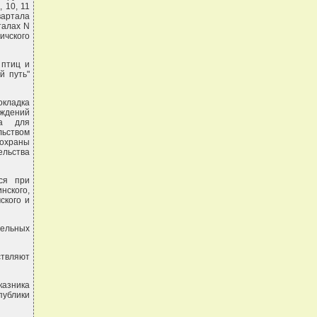
, 10, 11
квартала
рталах N
ичского
 птиц и
й путь"
кладка
ждений
ка для
ьством
 охраны
ельства
тся при
нского,
ского и
мельных
ствляют
казника
публики