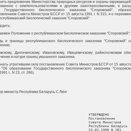
нять предложение Министерства природных ресурсов и охраны окружающей
сованное с землепользователями и другими заинтересованными, о рас
ц Государственного биологического заказника "Споровский", образо
овлением Совета Министров БССР от 15 августа 1991 г. N 315, и о переиме
республиканский биологический заказник "Споровский".
ердить:
аемое Положение о республиканском биологическом заказнике "Споровский";
ь и границы республиканского биологического заказника "Споровский" с
жению.
вскому, Дрогичинскому, Ивановскому, Ивацевичскому райисполкомам обе
чение в натуре границ указанного заказника.
знать утратившим силу постановление Совета Министров БССР от 15 августа 
"Об образовании Государственного биологического заказника "Споровск
991 г., N 23, ст. 286).
р-министр Республики Беларусь С.Линг
                                            УТВЕРЖДЕНО

                                            Постановление

                                            Совета Министров

                                            Республики Беларусь

                                            23.02.1999 N 281