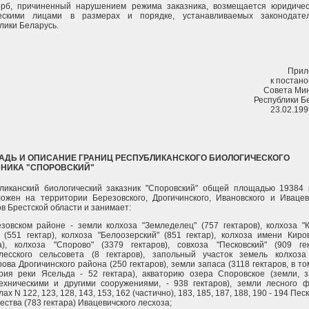
ерб, причиненный нарушением режима заказника, возмещается юридиче
ескими лицами в размерах и порядке, устанавливаемых законодател
лики Беларусь.
Прил
к постан
Совета Ми
Республики Б
23.02.199
АДЬ И ОПИСАНИЕ ГРАНИЦ РЕСПУБЛИКАНСКОГО БИОЛОГИЧЕСКОГО
ЗНИКА "СПОРОВСКИЙ"
ликанский биологический заказник "Споровский" общей площадью 19384 
ожен на территории Березовского, Дрогичинского, Ивановского и Ивацев
в Брестской области и занимает:
зовском районе - земли колхоза "Земледелец" (757 гектаров), колхоза "
 (551 гектар), колхоза "Белоозерский" (851 гектар), колхоза имени Киро
а), колхоза "Спорово" (3379 гектаров), совхоза "Песковский" (909 гек
лесского сельсовета (8 гектаров), запольный участок земель колхоз
ова Дрогичинского района (250 гектаров), земли запаса (3118 гектаров, в то
рия реки Ясельда - 52 гектара), акваторию озера Споровское (земли, 
ехническими и другими сооружениями, - 938 гектаров), земли лесного 
ах N 122, 123, 128, 143, 153, 162 (частично), 183, 185, 187, 188, 190 - 194 Пес
ества (783 гектара) Ивацевичского лесхоза;