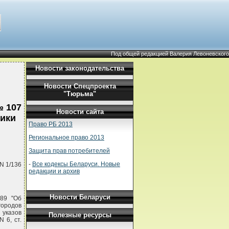
Под общей редакцией Валерия Левоневского
Новости законодательства
Новости Спецпроекта
"Тюрьма"
№ 107
Новости сайта
лики
Право РБ 2013
Региональное право 2013
Защита прав потребителей
-
Все кодексы Беларуси. Новые
N 1/136
редакции и архив
Новости Беларуси
 89 "Об
городов
 указов
Полезные ресурсы
 6, ст.