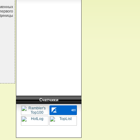
именных
первого
единицы
Счетчики