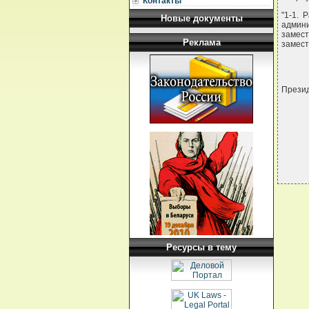
Контакты
"1-1.
Новые документы
админ
замест
Реклама
замест
Прези
Ресурсы в тему