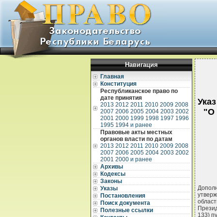
Навигация
Главная
Конституция
Республиканское право по
дате принятия
Указ
2013
2012
2011
2010
2009
2008
"О
2007
2006
2005
2004
2003
2002
2001
2000
1999
1998
1997
1996
1995
1994 и ранее
Правовые акты местных
органов власти по датам
2013
2012
2011
2010
2009
2008
2007
2006
2005
2004
2003
2002
2001
2000 и ранее
Архивы
Кодексы
Законы
Допол
Указы
утверж
Постановления
облас
Поиск документа
Презид
Полезные ссылки
133) п