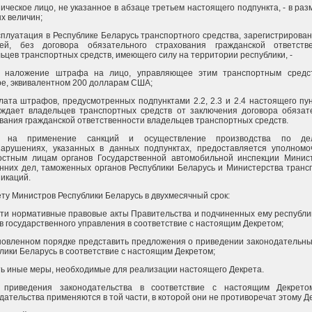
ическое лицо, не указанное в абзаце третьем настоящего подпункта, - в раз
х величин;
ксплуатация в Республике Беларусь транспортного средства, зарегистрирован
цей, без договора обязательного страхования гражданской ответств
ьцев транспортных средств, имеющего силу на территории республики, -
т наложение штрафа на лицо, управляющее этим транспортным средст
е, эквивалентном 200 долларам США;
плата штрафов, предусмотренных подпунктами 2.2, 2.3 и 2.4 настоящего пун
ждает владельцев транспортных средств от заключения договора обязат
вания гражданской ответственности владельцев транспортных средств.
 на применение санкций и осуществление производства по д
нарушениях, указанных в данных подпунктах, предоставляется уполном
остным лицам органов Государственной автомобильной инспекции Минис
нних дел, таможенных органов Республики Беларусь и Министерства транс
икаций.
ету Министров Республики Беларусь в двухмесячный срок:
ти нормативные правовые акты Правительства и подчиненных ему республи
в государственного управления в соответствие с настоящим Декретом;
новленном порядке представить предложения о приведении законодательны
лики Беларусь в соответствие с настоящим Декретом;
ь иные меры, необходимые для реализации настоящего Декрета.
 приведения законодательства в соответствие с настоящим Декрето
дательства применяются в той части, в которой они не противоречат этому Де