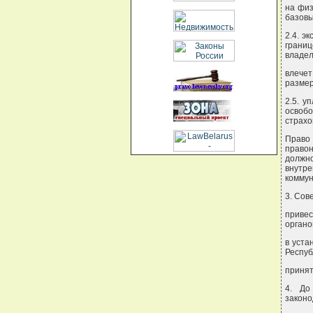
на физ
базовы
2.4. э
грани
владел
влече
размер
2.5. у
освобо
страхо
Право
право
должн
внутре
коммун
3. Сов
привес
органо
в уста
Респуб
принят
4. До
законо