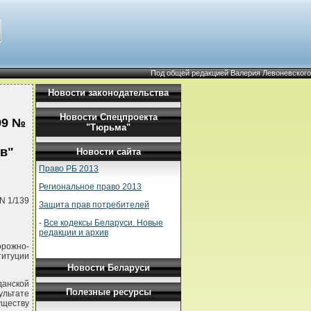
Под общей редакцией Валерия Левоневского
Новости законодательства
Новости Спецпроекта
99 №
"Тюрьма"
в"
Новости сайта
Право РБ 2013
Региональное право 2013
N 1/139
Защита прав потребителей
-
Все кодексы Беларуси. Новые
редакции и архив
орожно-
титуции
Новости Беларуси
данской
Полезные ресурсы
ультате
уществу