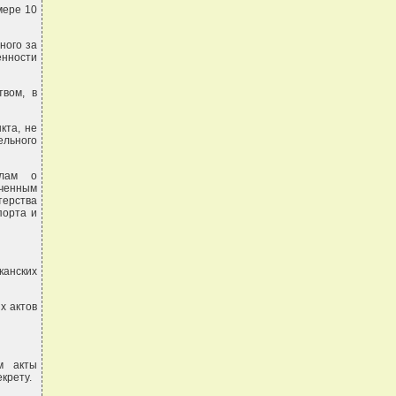
мере 10
ного за
енности
вом, в
кта, не
ельного
елам о
оченным
терства
порта и
канских
х актов
м акты
крету.