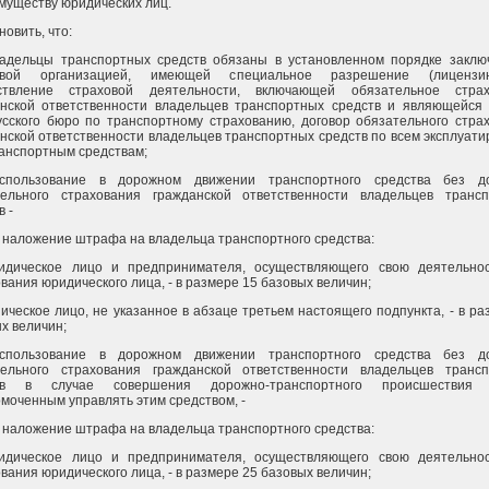
муществу юридических лиц.
новить, что:
ладельцы транспортных средств обязаны в установленном порядке заклю
овой организацией, имеющей специальное разрешение (лиценз
ствление страховой деятельности, включающей обязательное страх
анской ответственности владельцев транспортных средств и являющейся
сского бюро по транспортному страхованию, договор обязательного стра
нской ответственности владельцев транспортных средств по всем эксплуат
анспортным средствам;
использование в дорожном движении транспортного средства без до
тельного страхования гражданской ответственности владельцев транс
в -
 наложение штрафа на владельца транспортного средства:
идическое лицо и предпринимателя, осуществляющего свою деятельно
вания юридического лица, - в размере 15 базовых величин;
ическое лицо, не указанное в абзаце третьем настоящего подпункта, - в ра
х величин;
использование в дорожном движении транспортного средства без до
тельного страхования гражданской ответственности владельцев транс
тв в случае совершения дорожно-транспортного происшествия 
моченным управлять этим средством, -
 наложение штрафа на владельца транспортного средства:
идическое лицо и предпринимателя, осуществляющего свою деятельно
вания юридического лица, - в размере 25 базовых величин;