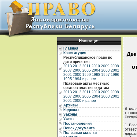
Навигация
Главная
Конституция
Дек
Республиканское право по
дате принятия
2013
2012
2011
2010
2009
2008
о
2007
2006
2005
2004
2003
2002
2001
2000
1999
1998
1997
1996
1995
1994 и ранее
Правовые акты местных
органов власти по датам
2013
2012
2011
2010
2009
2008
2007
2006
2005
2004
2003
2002
2001
2000 и ранее
Архивы
В цел
Кодексы
трансп
Законы
Респу
Указы
Постановления
1. Вве
Поиск документа
ответс
Полезные ссылки
дорожн