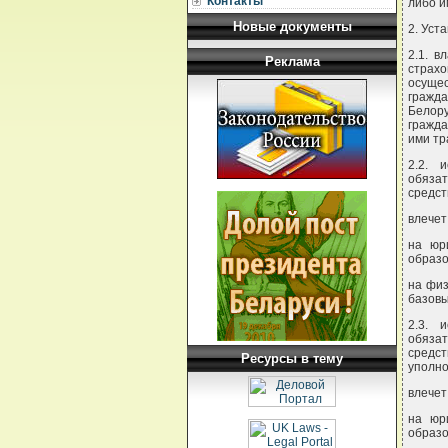
Контакты
либо и
Новые документы
2. Уста
2.1. в
Реклама
страх
осуще
гражд
Белору
гражда
ими тр
2.2. 
обяза
средст
влечет
на юр
образо
на физ
базовы
2.3. 
обяза
средс
Ресурсы в тему
уполно
влечет
на юр
образо