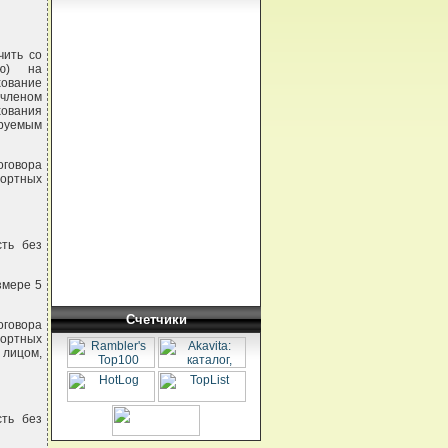
чить со
ию) на
ование
 членом
хования
ируемым
говора
портных
сть без
змере 5
Счетчики
говора
портных
лицом,
сть без