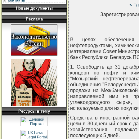
Контакты
< Г
Новые документы
Зарегистрирован
Реклама
В целях обеспечения 
нефтепродуктами, химическ
материалами Совет Министр
банк Республики Беларусь
1. Освободить до 31 декабр
концерн по нефти и хими
"Мозырский нефтеперераб
объединения "Белоруснефть"
продажи на Межбанковской
направляемой ими на пр
углеводородного сырья,
используемых для их покупки
Ресурсы в тему
Средства в иностранной ва
цели в 30-дневный срок с да
хозяйствования, подлежа
последующих 5 дней.