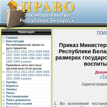
Навигация
ПОИ
Главная
Конституция
Приказ Министер
Республиканское право по
дате принятия
Республики Белар
2013
2012
2011
2010
2009
2008
2007
2006
2005
2004
2003
2002
размерах государ
2001
2000
1999
1998
1997
1996
1995
1994 и ранее
воспит
Правовые акты местных
органов власти по датам
Докум
2013
2012
2011
2010
2009
2008
2007
2006
2005
2004
2003
2002
< Г
2001
2000 и ранее
Архивы
Зарегистриров
Кодексы
Законы
Указы
Постановления
Поиск документа
1. Во исполнение постано
Полезные ссылки