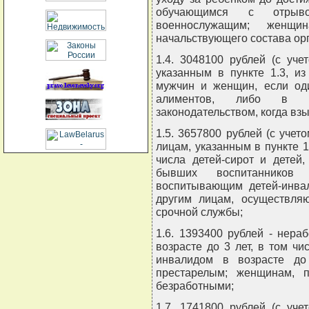
обучающимся с отрыво
военнослужащим; женщ
начальствующего состава орг
1.4. 3048100 рублей (с уч
указанным в пункте 1.3, и
мужчин и женщин, если оди
алиментов, либо в др
законодательством, когда вз
1.5. 3657800 рублей (с учет
лицам, указанным в пункте 
числа детей-сирот и детей
бывших воспитанников д
воспитывающим детей-инвал
другим лицам, осуществля
срочной службы;
1.6. 1393400 рублей - нер
возрасте до 3 лет, в том ч
инвалидом в возрасте до
престарелым; женщинам, 
безработными;
1.7. 1741800 рублей (с уч