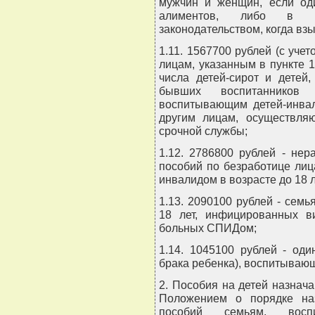
мужчин и женщин, если оди
алиментов, либо в др
законодательством, когда вз
1.11. 1567700 рублей (с уче
лицам, указанным в пункте 
числа детей-сирот и детей
бывших воспитанников д
воспитывающим детей-инвал
другим лицам, осуществля
срочной службы;
1.12. 2786800 рублей - не
пособий по безработице ли
инвалидом в возрасте до 18 л
1.13. 2090100 рублей - сем
18 лет, инфицированных в
больных СПИДом;
1.14. 1045100 рублей - од
брака ребенка), воспитывающ
2. Пособия на детей назнач
Положением о порядке на
пособий семьям, восп