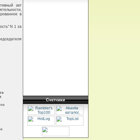
тивный акт
ятельности,
ированное в
сть" N 1 за
едседателя
а



Счетчики
по

и
