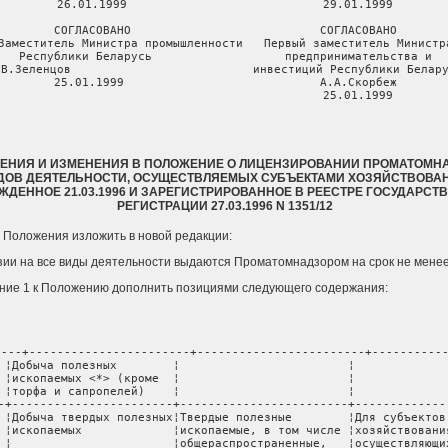
26.01.1999                            29.01.1999

СОГЛАСОВАНО                           СОГЛАСОВАНО

Заместитель Министра промышленности   Первый заместитель Министра
Республики Беларусь                   предпринимательства и

.В.Зеленцов                          инвестиций Республики Белару
25.01.1999                            А.А.Скорбеж

                                      25.01.1999
ЕНИЯ И ИЗМЕНЕНИЯ В ПОЛОЖЕНИЕ О ЛИЦЕНЗИРОВАНИИ ПРОМАТОМН
ДОВ ДЕЯТЕЛЬНОСТИ, ОСУЩЕСТВЛЯЕМЫХ СУБЪЕКТАМИ ХОЗЯЙСТВОВАН
ЖДЕННОЕ 21.03.1996 И ЗАРЕГИСТРИРОВАННОЕ В РЕЕСТРЕ ГОСУДАРСТ
РЕГИСТРАЦИИ 27.03.1996 N 1351/12
.5 Положения изложить в новой редакции:
нзии на все виды деятельности выдаются Проматомнадзором на срок не менее 
ние 1 к Положению дополнить позициями следующего содержания:
низированным   ¦1. Наличие            ¦
¦         ¦                       ¦способами независимо от ¦производственно-      ¦
¦         ¦                       ¦объема                  ¦технической базы и    ¦
¦         ¦                       ¦                        ¦квалифицированных     ¦
¦         ¦                       ¦                        ¦специалистов          ¦
¦         ¦                       ¦                        ¦                      ¦
¦         ¦                       ¦                        ¦2. Наличие справки    ¦
¦         ¦                       ¦                        ¦Проматомнадзора о     ¦
¦         ¦                       ¦                        ¦регистрации горного   ¦
¦         ¦                       ¦                        ¦отвода                ¦
¦         ¦                       ¦                        ¦                      ¦
¦         ¦                       ¦                        ¦Для субъектов         ¦
¦         ¦                       ¦                        ¦хозяйствования,       ¦
¦         ¦                       ¦                        ¦планирующих           ¦
¦         ¦                       ¦                        ¦осуществлять добычу   ¦
¦         ¦                       ¦                        ¦полезных ископаемых:  ¦
¦         ¦                       ¦                        ¦                      ¦
¦         ¦                       ¦                        ¦1. Наличие            ¦
¦         ¦                       ¦                        ¦производственно-      ¦
¦         ¦                       ¦                        ¦технической базы и    ¦
¦         ¦                       ¦                        ¦квалифицированных     ¦
¦         ¦                       ¦                        ¦специалистов          ¦
¦         ¦                       ¦                        ¦                      ¦
¦         ¦                       ¦                        ¦2. Наличие            ¦
¦         ¦                       ¦                        ¦предварительного      ¦
¦         ¦                       ¦                        ¦согласия местного     ¦
¦         ¦                       ¦                        ¦Совета депутатов о    ¦
¦         ¦                       ¦                        ¦предоставлении горного¦
¦         ¦                       ¦                        ¦отвода в определенных ¦
¦         ¦                       ¦                        ¦границах              ¦
¦         ¦                       ¦                        ¦                      ¦
¦         ¦                       ¦                        ¦3. Наличие            ¦
¦         ¦                       ¦                        ¦предварительного      ¦
¦         ¦                       ¦                        ¦согласия              ¦
¦         ¦                       ¦                        ¦землепользователя о   ¦
¦         ¦                       ¦                        ¦предоставлении        ¦
¦         ¦                       ¦                        ¦земельного отвода     ¦
¦         ¦                       ¦                        ¦                      ¦
¦         ¦                       ¦                        ¦4. Наличие протокола  ¦
¦         ¦                       ¦                        ¦об утверждении запасов¦
¦         ¦                       ¦                        ¦полезного ископаемого ¦
¦         ¦                       ¦                        ¦в ТКЗ                 ¦
¦         ¦                       ¦                        ¦                      ¦
¦         ¦                       ¦                        ¦5. Наличие акта       ¦
¦         ¦                       ¦                        ¦приема-передачи       ¦
¦         ¦                       ¦                        ¦месторождения         ¦
¦         ¦                       ¦                        ¦(участка) в           ¦
¦         ¦                       ¦                        ¦эксплуатацию          ¦
¦         ¦                       ¦                        ¦                      ¦
¦         ¦                       ¦                        ¦6. Наличие            ¦
¦         ¦                       ¦                        ¦утвержденного проекта ¦
¦         ¦                       ¦                        ¦разработки            ¦
¦         ¦                       ¦                        ¦месторождения         ¦
¦         ¦                       ¦                        ¦полезного ископаемого,¦
¦         ¦                       ¦                        ¦прошедшего            ¦
¦         ¦                       ¦                        ¦экологическую и       ¦
¦         ¦                       ¦                        ¦горнотехническую      ¦
¦         ¦                       ¦                        ¦экспертизы, и наличие ¦
¦         ¦                       ¦                        ¦проекта рекультивации ¦
¦         ¦                       ¦                        ¦месторождения         ¦
¦         ¦                       ¦                        ¦полезного ископаемого ¦
¦         ¦                       ¦                        ¦при его разработке    ¦
¦         ¦                       ¦                        ¦открытым способом     ¦
+---------+-----------------------+------------------------+----------------------+
¦ 9.2.    ¦Добыча нефти и газа    ¦Нефтяные и газонефтяные ¦Указаны в п. 9.1      ¦
¦         ¦                       ¦месторождения независимо¦                      ¦
¦         ¦                       ¦от объема добычи нефти и¦                      ¦
¦         ¦                       ¦газа                    ¦                      ¦
+---------+-----------------------+------------------------+----------------------+
¦ 9.3.    ¦Добыча минеральных вод ¦Подземные минеральные   ¦1. Наличие            ¦
¦         ¦и лечебных грязей      ¦воды лечебного          ¦производственно-      ¦
¦         ¦                       ¦назначения, грязи       ¦технической базы и    ¦
¦         ¦                       ¦лечебного назначения,   ¦квалифицированных     ¦
¦         ¦                       ¦подземные минеральные   ¦специалистов          ¦
¦         ¦                       ¦воды промышленного      ¦                      ¦
¦         ¦                       ¦назначения независимо от¦2. Наличие акта на    ¦
¦         ¦                       ¦объема добычи           ¦отвод земельного      ¦
¦         ¦                       ¦                        ¦участка (для субъектов¦
¦         ¦                       ¦                        ¦хозяйствования,       ¦
¦         ¦                       ¦                        ¦осуществляющих добычу ¦
¦         ¦                       ¦                        ¦полезных ископаемых)  ¦
¦         ¦                       ¦                        ¦                      ¦
¦         ¦                       ¦                        ¦3. Наличие            ¦
¦         ¦                       ¦                        ¦предварительного      ¦
¦         ¦                       ¦                        ¦согласия местного     ¦
¦         ¦                       ¦                        ¦Совета депутатов на   ¦
¦         ¦                       ¦                        ¦отвод земельного      ¦
¦         ¦                       ¦                        ¦участка (для субъектов¦
¦         ¦                       ¦                        ¦хозяйствования,       ¦
¦         ¦                       ¦                        ¦планирующих           ¦
¦         ¦                       ¦                        ¦осуществлять добычу   ¦
¦         ¦                       ¦                        ¦полезных ископаемых)  ¦
¦         ¦                       ¦                        ¦                      ¦
¦         ¦                       ¦                        ¦4. Наличие акта       ¦
¦         ¦                       ¦                        ¦приемки месторождения ¦
¦         ¦                       ¦                        ¦в эксплуатацию        ¦
¦         ¦                       ¦                        ¦                      ¦
¦         ¦                       ¦                        ¦5. Наличие паспортов  ¦
¦         ¦      