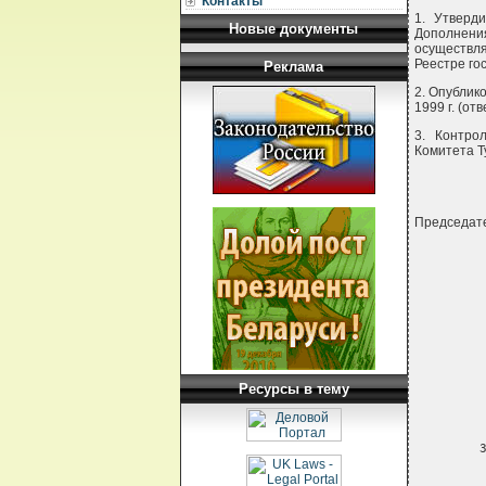
Контакты
1. Утверд
Новые документы
Дополнения
осуществля
Реестре го
Реклама
2. Опублик
1999 г. (от
3. Контро
Комитета Ту
Председат
 
 
Ресурсы в тему