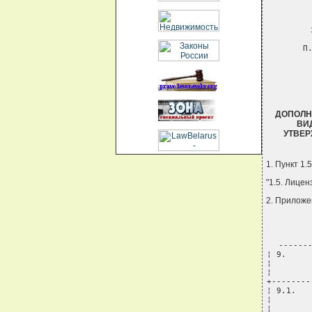
П
ДОПОЛН
ВИ
УТВЕР
1. Пункт 1
"1.5. Лице
2. Приложе
----------+-----------------------+------------------------+------------------
¦ 9.      ¦Добыча полезных        ¦                        ¦                      ¦
¦         ¦ископаемых <*> (кроме  ¦                        ¦                      ¦
¦         ¦торфа и сапропелей)    ¦                        ¦                      ¦
+---------+-----------------------+------------------------+----------------------+
¦ 9.1.    ¦Добыча твердых полезных¦Твердые полезные        ¦Для субъектов         ¦
¦         ¦ископаемых             ¦ископаемые, в том числе ¦хозяйствования,       ¦
¦         ¦                       ¦общераспространенные,   ¦осуществляющих добычу ¦
¦         ¦                       ¦извлекаемые подземным,  ¦полезных ископаемых:  ¦
¦         ¦                       ¦открытым, подводным,    ¦                      ¦
¦         ¦                       ¦гидромеха