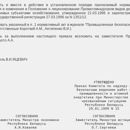
ить и ввести в действие в установленном порядке прилагаемый норма
 и изменения в Положение о лицензировании Проматомнадзором видов де
емых субъектами хозяйствования, утвержденное 21.03.1996 и зарегистр
сударственной регистрации 27.03.1996 за N 1351/12.
овать указанный в п. 1 нормативный акт в журнале "Промышленная безопасно
ветственные Короткий А.М., Антипенко В.И.).
ль за выполнением настоящего приказа возложить на заместителя Пр
хто А.А.
ель В.И.ЯЦЕВИЧ
                                      УТВЕРЖДЕНО

                                     Приказ Комитета по надзору з
                                      безопасным ведением работ в
                                      промышленности и атомной

                                     энергетике при Министерстве 
                                      чрезвычайным ситуациям

                                      Республики Беларусь

                                      29.01.1999 N 15

СОГЛАСОВАНО                           СОГЛАСОВАНО

Заместитель Министра экономики        Заместитель Министра юстици
Республики Беларусь                   Республики Беларусь

А.И.Ковалев                           О.Г.Сергеева
