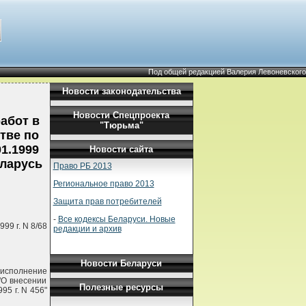
Под общей редакцией Валерия Левоневского
Новости законодательства
Новости Спецпроекта
абот в
"Тюрьма"
тве по
1.1999
Новости сайта
еларусь
Право РБ 2013
Региональное право 2013
Защита прав потребителей
-
Все кодексы Беларуси. Новые
99 г. N 8/68
редакции и архив
Новости Беларуси
исполнение
"О внесении
Полезные ресурсы
95 г. N 456"