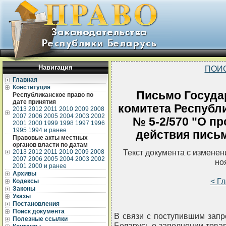
Навигация
ПОИ
Главная
Конституция
Письмо Госуда
Республиканское право по
дате принятия
комитета Республи
2013
2012
2011
2010
2009
2008
2007
2006
2005
2004
2003
2002
№ 5-2/570 "О пр
2001
2000
1999
1998
1997
1996
1995
1994 и ранее
действия письма
Правовые акты местных
органов власти по датам
Текст документа с измене
2013
2012
2011
2010
2009
2008
2007
2006
2005
2004
2003
2002
но
2001
2000 и ранее
Архивы
< Г
Кодексы
Законы
Указы
Постановления
Поиск документа
В связи с поступившим запр
Полезные ссылки
Беларусь о заполнении това