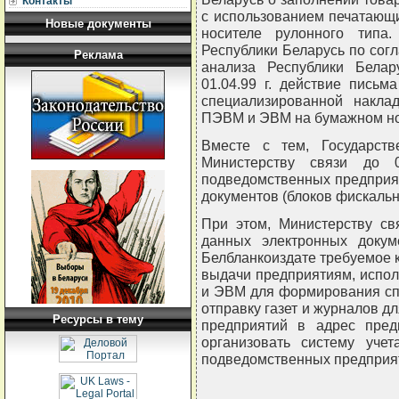
Контакты
с использованием печатающ
Новые документы
носителе рулонного типа.
Республики Беларусь по сог
Реклама
анализа Республики Белар
01.04.99 г. действие письм
специализированной накл
ПЭВМ и ЭВМ на бумажном нос
Вместе с тем, Государств
Министерству связи до 0
подведомственных предприя
документов (блоков фискаль
При этом, Министерству св
данных электронных докум
Белбланкоиздате требуемое 
выдачи предприятиям, испо
и ЭВМ для формирования сп
отправку газет и журналов д
Ресурсы в тему
предприятий в адрес пред
организовать систему уче
подведомственных предприя