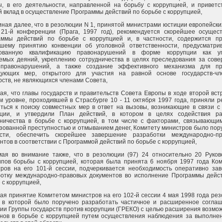
, в его деятельности, направленной на борьбу с коррупцией, и приветс
 вклад в осуществление Программы действий по борьбе с коррупцией,
ная далее, что в резолюции N 1, принятой министрами юстиции европейски
 21-й конференции (Прага, 1997 год), рекомендуется скорейшее осущес
аммы действий по борьбе с коррупцией и, в частности, содержится п
йшему принятию конвенции об уголовной ответственности, предусматр
сованную квалификацию правонарушений в форме коррупции как уг
емых деяний, укреплению сотрудничества в целях преследования за сов
 правонарушений, а также создание эффективного механизма для пр
дующих мер, открытого для участия на равной основе государств-чл
рств, не являющихся членами Совета,
ая, что главы государств и правительств Совета Европы в ходе второй вст
 уровне, проходившей в Страсбурге 10 - 11 октября 1997 года, приняли 
ться к поиску совместных мер в ответ на вызовы, возникающие в связи с
пции, и утвердили План действий, в котором в целях содействия ра
ничества в борьбе с коррупцией, в том числе с факторами, связывающи
зованной преступностью и отмыванием денег, Комитету министров было пору
ости, обеспечить скорейшее завершение разработки международно-пр
нтов в соответствии с Программой действий по борьбе с коррупцией,
мая во внимание также, что в резолюции (97) 24 относительно 20 Руко
пов борьбы с коррупцией, которая была принята 6 ноября 1997 года Ко
ров на его 101-й сессии, подчеркивается необходимость оперативно за
ботку международно-правовых документов во исполнение Программы дейс
 с коррупцией,
ая принятие Комитетом министров на его 102-й сессии 4 мая 1998 года ре
, в которой было поручено разработать частичное и расширенное согла
ии Группы государств против коррупции (ГРЕКО) с целью расширения возмо
нов в борьбе с коррупцией путем осуществления наблюдения за выполне