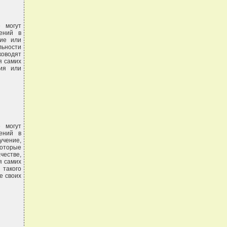
 могут
шений в
ние или
льности
оводят
я самих
ия или
 могут
шений в
учение,
которые
честве,
я самих
 такого
е своих