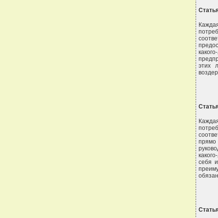
Статья
Кажда
потре
соотв
предос
каког
предпр
этих 
воздер
Статья
Кажда
потре
соотв
прямо 
руково
какого
себя 
преиму
обязан
Стать