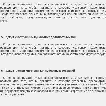
я Сторона принимает такие законодательные и иные меры, которые
боваться для того, чтобы признать в качестве уголовных правонару
тствии с ее внутренним правом деяния, о которых говорится в статьях 2 и 3
, когда это касается любого лица, являющегося членом какого-либо национ
чного собрания, осуществляющего законодательные или администра
очия.
я 5 Подкуп иностранных публичных должностных лиц
я Сторона принимает такие законодательные и иные меры, которые
боваться для того, чтобы признать в качестве уголовных правонару
тствии с ее внутренним правом деяния, о которых говорится в статьях 2 и 3
, когда это касается публичного должностного лица какого-либо другого госуда
я 6 Подкуп членов иностранных публичных собраний
я Сторона принимает такие законодательные и иные меры, которые
боваться для того, чтобы признать в качестве уголовных правонару
тствии с ее внутренним правом деяния, о которых говорится в статьях 2 и 3
, когда это касается любого лица, являющегося членом какого-либо пуб
ия, осуществляющего законодательные или административные полномочия в
ругом государстве.