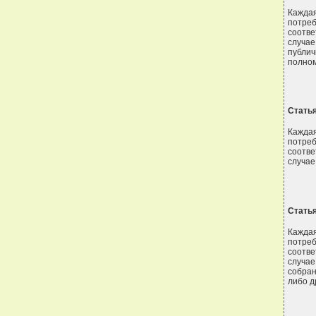
Кажда
потре
соотве
случае
публи
полном
Стать
Кажда
потре
соотве
случае
Стать
Кажда
потре
соотве
случае
собран
либо д