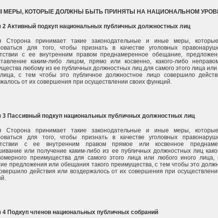
 II МЕРЫ, КОТОРЫЕ ДОЛЖНЫ БЫТЬ ПРИНЯТЫ НА НАЦИОНАЛЬНОМ УРОВ
я 2 Активный подкуп национальных публичных должностных лиц
я Сторона принимает такие законодательные и иные меры, которые
боваться для того, чтобы признать в качестве уголовных правонару
етствии с ее внутренним правом преднамеренное обещание, предложе
ставление каким-либо лицом, прямо или косвенно, какого-либо неправо
щества любому из ее публичных должностных лиц для самого этого лица или
 лица, с тем чтобы это публичное должностное лицо совершило дейст
жалось от их совершения при осуществлении своих функций.
я 3 Пассивный подкуп национальных публичных должностных лиц
я Сторона принимает такие законодательные и иные меры, которые
боваться для того, чтобы признать в качестве уголовных правонару
етствии с ее внутренним правом прямое или косвенное преднаме
ивание или получение каким-либо из ее публичных должностных лиц како
вомерного преимущества для самого этого лица или любого иного лица,
ие предложения или обещания такого преимущества, с тем чтобы это долж
овершило действия или воздержалось от их совершения при осуществлени
й.
я 4 Подкуп членов национальных публичных собраний