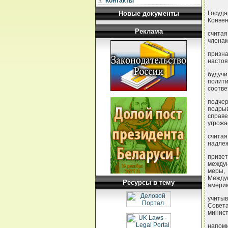
Контакты
Новые документы
Госуд
Конве
Реклама
считая
членам
призна
насто
будучи
полит
соотве
подчер
подрыв
справ
угрожа
считая
надлеж
приве
междун
меры,
Между
Ресурсы в тему
америк
учитыв
Совета
минист
напоми