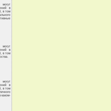
 могут
шений в
, в том
ального
тивные
 могут
шений в
, в том
рства.
 могут
шений в
, в том
личного
 каком-