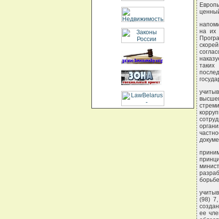
Европы
ценный
напоми
на их
Прогр
скоре
согла
наказу
таких
после
госуда
учитыв
высшем
стреми
корру
сотруд
органи
частн
докуме
прини
принци
минист
разра
борьбе
учитыв
(98) 7
создан
ее чле