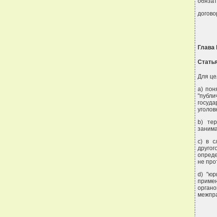
обязат
догово
Глава
Стать
Для це
a) пон
"публи
госуда
уголов
b) те
заним
c) в с
друго
опреде
не про
d) "ю
приме
орган
межпра