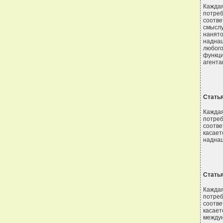
Кажда
потре
соотве
смыслу
нанят
наднац
любог
функц
агента
Стать
Кажда
потре
соотве
касае
наднац
Стать
Кажда
потре
соотве
касает
междун