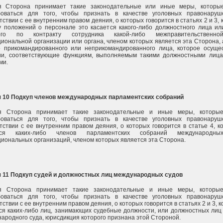
я Сторона принимает такие законодательные или иные меры, которые
боваться для того, чтобы признать в качестве уголовных правонару
тствии с ее внутренним правом деяния, о которых говорится в статьях 2 и 3, 
 положений о персонале это касается какого-либо должностного лица ил
ого по контракту сотрудника какой-либо межправительственн
иональной организации или органа, членом которых является эта Сторона, 
о прикомандированного или неприкомандированного лица, которое осуще
ии, соответствующие функциям, выполняемым такими должностными лиц
ми.
я 10 Подкуп членов международных парламентских собраний
я Сторона принимает такие законодательные и иные меры, которые
боваться для того, чтобы признать в качестве уголовных правонару
тствии с ее внутренним правом деяния, о которых говорится в статье 4, ко
тся каких-либо членов парламентских собраний международн
иональных организаций, членом которых является эта Сторона.
я 11 Подкуп судей и должностных лиц международных судов
я Сторона принимает такие законодательные и иные меры, которые
боваться для того, чтобы признать в качестве уголовных правонару
тствии с ее внутренним правом деяния, о которых говорится в статьях 2 и 3, к
ся каких-либо лиц, занимающих судебные должности, или должностных лиц
ародного суда, юрисдикция которого признана этой Стороной.