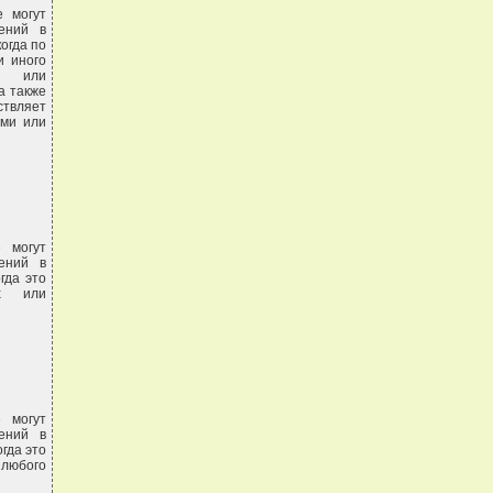
 могут
шений в
когда по
и иного
ой или
а также
ствляет
ами или
 могут
шений в
гда это
ых или
 могут
шений в
огда это
 любого