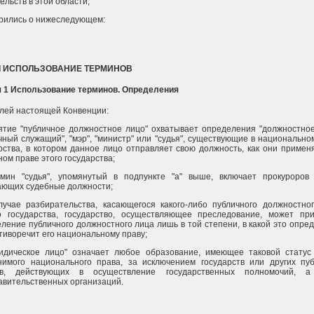
ельств в этой области,
рились о нижеследующем:
 I ИСПОЛЬЗОВАНИЕ ТЕРМИНОВ
я 1 Использование терминов. Определения
лей настоящей Конвенции:
ятие "публичное должностное лицо" охватывает определения "должностное
чный служащий", "мэр", "министр" или "судья", существующие в национально
рства, в котором данное лицо отправляет свою должность, как они примен
ном праве этого государства;
рмин "судья", упомянутый в подпункте "а" выше, включает прокуроров
ающих судебные должности;
лучае разбирательства, касающегося какого-либо публичного должностно
го государства, государство, осуществляющее преследование, может пр
ление публичного должностного лица лишь в той степени, в какой это опре
тиворечит его национальному праву;
ридическое лицо" означает любое образование, имеющее таковой статус
нимого национального права, за исключением государств или других пу
ов, действующих в осуществление государственных полномочий, а
вительственных организаций.