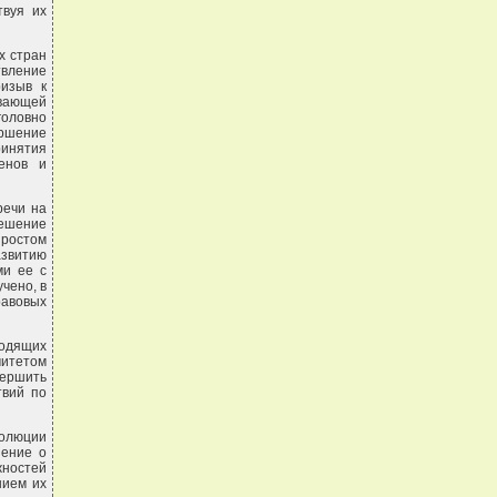
твуя их
х стран
твление
ризыв к
ивающей
оловно
ершение
инятия
енов и
речи на
решение
 ростом
звитию
ми ее с
чено, в
авовых
водящих
митетом
вершить
твий по
золюции
шение о
жностей
нием их