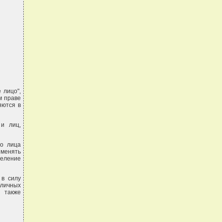
 лицо",
м праве
яются в
 и лиц,
го лица
именять
деление
 в силу
бличных
 также