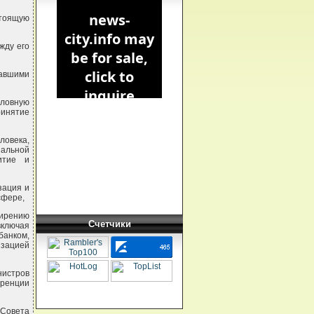
стоящую
жду его
савшими
оловную
инятие
ловека,
иальной
витие и
зация и
сфере,
ширению
Счетчики
включая
анком,
изацией
нистров
еренции
 Совета