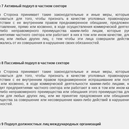
 7 Активный подкуп в частном секторе
я Сторона принимает такие законодательные и иные меры, которые
боваться для того, чтобы признать в качестве уголовных правонару
етствии с ее внутренним правом преднамеренное обещание, предложе
тавление, прямо или косвенно, в ходе осуществления коммерческой деяте
о-либо неправомерного преимущества каким-либо лицам, которые рук
иятиями частного сектора или работают в них в том или ином качестве, дл
лиц или любых других лиц, с тем чтобы эти лица совершили действ
жались от их совершения в нарушение своих обязанностей.
 8 Пассивный подкуп в частном секторе
я Сторона принимает такие законодательные и иные меры, которые
боваться для того, чтобы признать в качестве уголовных правонару
етствии с ее внутренним правом преднамеренное испрашивание или пол
или косвенно, в ходе коммерческой деятельности какими-либо лицами, 
дят предприятиями частного сектора или работают в них в том или ином ка
-либо неправомерного преимущества или обещания этого преимущества дл
или для любых других лиц, или же принятие предложения или обещания
щества за совершение или несовершение каких-либо действий в нарушени
ностей.
я 9 Подкуп должностных лиц международных организаций