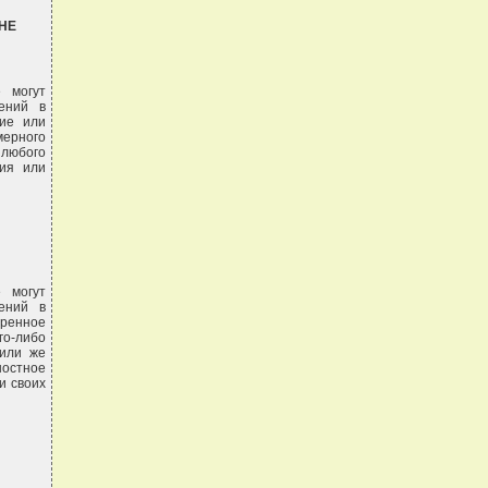
НЕ
 могут
шений в
ние или
мерного
 любого
вия или
 могут
шений в
ренное
го-либо
 или же
ностное
и своих