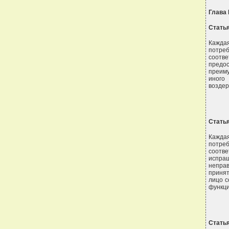
Глава
Стать
Кажда
потре
соотв
предо
преиму
иного
воздер
Стать
Кажда
потре
соотв
испраш
непра
принят
лицо с
функци
Стать