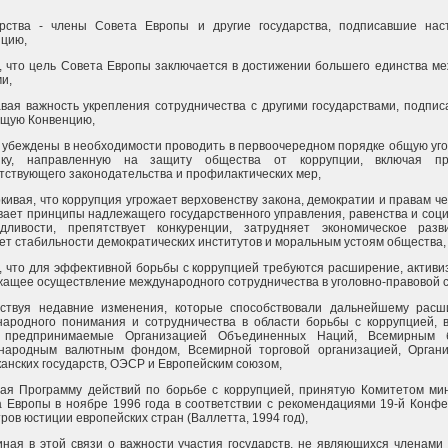
арства - члены Совета Европы и другие государства, подписавшие на
нцию,
, что цель Совета Европы заключается в достижении большего единства ме
и,
вая важность укрепления сотрудничества с другими государствами, подпи
ящую Конвенцию,
 убеждены в необходимости проводить в первоочередном порядке общую уг
ику, направленную на защиту общества от коррупции, включая пр
тствующего законодательства и профилактических мер,
кивая, что коррупция угрожает верховенству закона, демократии и правам че
ает принципы надлежащего государственного управления, равенства и соц
едливости, препятствует конкуренции, затрудняет экономическое раз
ет стабильности демократических институтов и моральным устоям общества,
, что для эффективной борьбы с коррупцией требуются расширение, активи
ащее осуществление международного сотрудничества в уголовно-правовой 
тствуя недавние изменения, которые способствовали дальнейшему рас
ародного понимания и сотрудничества в области борьбы с коррупцией, 
 предпринимаемые Организацией Объединенных Наций, Всемирным б
народным валютным фондом, Всемирной торговой организацией, Орган
анских государств, ОЭСР и Европейским союзом,
ая Программу действий по борьбе с коррупцией, принятую Комитетом ми
 Европы в ноябре 1996 года в соответствии с рекомендациями 19-й Конф
ров юстиции европейских стран (Валлетта, 1994 год),
ная в этой связи о важности участия государств, не являющихся членами