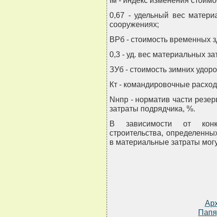
0,67 - удельный вес матер
сооружениях;
ВРб - стоимость временных з
0,3 - уд. вес материальных з
ЗУб - стоимость зимних удор
Кт - командировочные расход
Nнпр - норматив части резе
затраты подрядчика, %.
В зависимости от конк
строительства, определенны
в материальные затраты могу
Ар
Папя