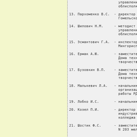
                       управлени
                       облисполк
13. Пархоменко В.С.  - директор 
                       Гомельско
14. Шилович Н.М.     - методист 
                       управлени
                       облисполк
15. Эсмантович Г.А.  - инспектор
                       Мингорисп
16. Ермак А.Ю.       - заместите
                       Дома техн
                       творчеств
17. Бузовкин В.П.    - заместите
                       Дома техн
                       творчеств
18. Малькевич Л.А.   - начальник
                       организац
                       работы РД
19. Лобко И.С.       - начальник
20. Козел П.И.       - директор 
                       индустриа
                       колледжа

21. Шостик Ф.С.      - заместите
                       N 203 ме