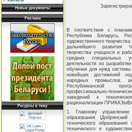
Контакты
Зарегистриров
Новые документы
Реклама
В соответствии с планам
Республики Беларусь, Ре
художественного творчества 
дальнейшего развития тех
творчества учащихся и раб
средних специальных уч
деятельности по разработке
обучения для нужд системы
новейших достижений нау
народных промыслов, а
Республиканской про
профессионально-техниче
заведений к техническом
рационализации ПРИКАЗЫВ
Ресурсы в тему
1. Главному управлению
образования (Добрянский 
технического образования 
технического и художеств