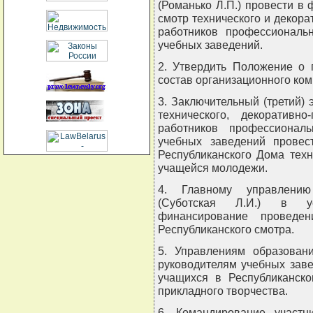
(Романько Л.П.) провести в 
смотр технического и декора
работников профессиональн
учебных заведений.
2. Утвердить Положение о 
состав организационного ком
3. Заключительный (третий) 
технического, декоративн
работников профессиональ
учебных заведений провес
Республиканского Дома техн
учащейся молодежи.
4. Главному управлению 
(Суботская Л.И.) в ус
финансирование проведени
Республиканского смотра.
5. Управлениям образован
руководителям учебных заве
учащихся в Республиканско
прикладного творчества.
6. Командирование участни