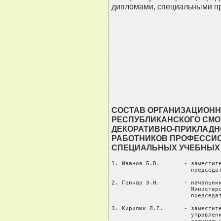
дипломами, специальными п
                                
                                
                                
                                
                               
СОСТАВ ОРГАНИЗАЦИОНН
РЕСПУБЛИКАНСКОГО СМО
ДЕКОРАТИВНО-ПРИКЛАДН
РАБОТНИКОВ ПРОФЕССИО
СПЕЦИАЛЬНЫХ УЧЕБНЫХ З
1. Иванов Б.В.       - заместите
                       председат
2. Гончар Э.Н.       - начальник
                       Министерс
                       председат
3. Кирилюк Л.Е.      - заместите
                       управлени