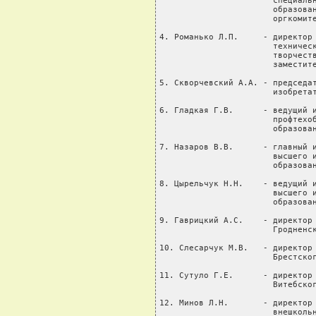
                       специальн
                       образован
                       оргкомите
4. Романько Л.П.     - директор 
                       техническ
                       творчеств
                       заместите
5. Скворчевский А.А. - председат
                       изобретат
6. Гладкая Г.В.      - ведущий и
                       профтехоб
                       образован
7. Назаров В.В.      - главный и
                       высшего и
                       образован
8. Цырельчук Н.Н.    - ведущий и
                       высшего и
                       образован
9. Гаврицкий А.С.    - директор 
                       Гродненск
10. Слесарчук М.В.   - директор 
                       Брестског
11. Сутуло Г.Е.      - директор 
                       Витебског
12. Минов Л.Н.       - директор 
                       внешкольн