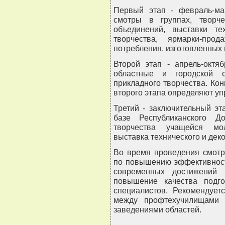
Первый этап - февраль-ма
смотры в группах, творче
объединений, выставки тех
творчества, ярмарки-про
потребления, изготовленных 
Второй этап - апрель-октя
областные и городской с
прикладного творчества. Ко
второго этапа определяют у
Третий - заключительный эт
базе Республиканского Д
творчества учащейся мол
выставка технического и дек
Во время проведения смотр
по повышению эффективност
современных достижений 
повышение качества подг
специалистов. Рекомендует
между профтехучилищами 
заведениями областей.