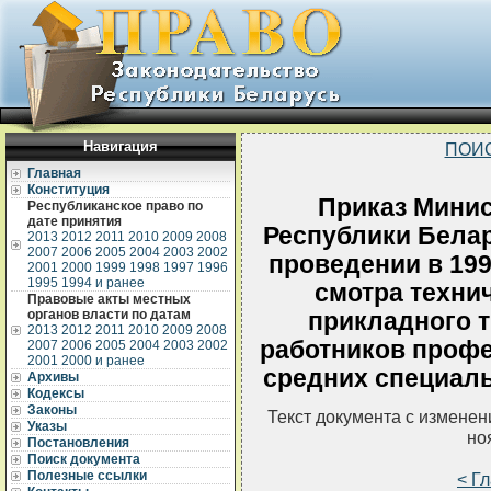
Навигация
ПОИ
Главная
Конституция
Приказ Минис
Республиканское право по
дате принятия
Республики Белар
2013
2012
2011
2010
2009
2008
2007
2006
2005
2004
2003
2002
проведении в 199
2001
2000
1999
1998
1997
1996
1995
1994 и ранее
смотра технич
Правовые акты местных
органов власти по датам
прикладного т
2013
2012
2011
2010
2009
2008
работников профе
2007
2006
2005
2004
2003
2002
2001
2000 и ранее
средних специал
Архивы
Кодексы
Законы
Текст документа с измене
Указы
но
Постановления
Поиск документа
Полезные ссылки
< Г