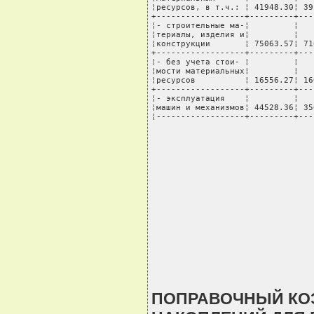
¦ресурсов, в т.ч.: ¦ 41948.30¦ 39
+------------------+---------+---
¦- строительные ма-¦         ¦   
¦териалы, изделия и¦         ¦   
¦конструкции       ¦ 75063.57¦ 71
+------------------+---------+---
¦- без учета стои- ¦         ¦   
¦мости материальных¦         ¦   
¦ресурсов          ¦ 16556.27¦ 16
+------------------+---------+---
¦- эксплуатация    ¦         ¦   
¦машин и механизмов¦ 44528.36¦ 35
¦------------------+---------+---
ПОПРАВОЧНЫЙ КО