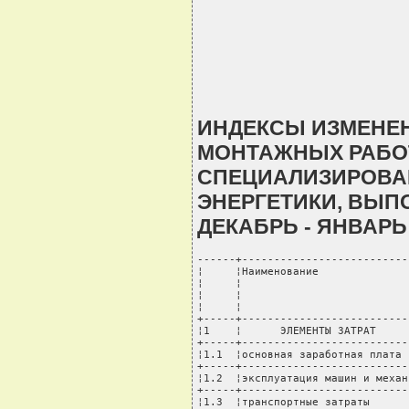
ИНДЕКСЫ ИЗМЕНЕН
МОНТАЖНЫХ РАБОТ
СПЕЦИАЛИЗИРОВА
ЭНЕРГЕТИКИ, ВЫП
ДЕКАБРЬ - ЯНВАРЬ
------+--------------------------
¦     ¦Наименование              
¦     ¦                          
¦     ¦                          
¦     ¦                          
+-----+--------------------------
¦1    ¦      ЭЛЕМЕНТЫ ЗАТРАТ     
+-----+--------------------------
¦1.1  ¦основная заработная плата 
+-----+--------------------------
¦1.2  ¦эксплуатация машин и механ
+-----+--------------------------
¦1.3  ¦транспортные затраты      