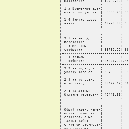
¦накопления        ¦ 15729.80¦ 15
+------------------+---------+---
¦1.5 Временные зда-¦         ¦   
¦ния и сооружения  ¦ 58883.20¦ 55
+------------------+---------+---
¦1.6 Зимние удоро- ¦         ¦   
¦жания             ¦ 43776.68¦ 41
+------------------+---------+---
¦                                
+------------------+---------+---
¦2.1 на жел./д.    ¦         ¦   
¦перевозки:        ¦         ¦   
¦- в местном       ¦         ¦   
¦сообщении         ¦ 36759.00¦ 36
+------------------+---------+---
¦- в прямом        ¦         ¦   
¦ сообщении        ¦243497.00¦243
+------------------+---------+---
¦2.2 на подачу и   ¦         ¦   
¦уборку вагонов    ¦ 36759.00¦ 36
+------------------+---------+---
¦2.3 на погрузку   ¦         ¦   
¦и выгрузку        ¦ 68420.40¦ 36
+------------------+---------+---
¦2.4 на автомо-    ¦         ¦   
¦бильные перевозки ¦ 46442.02¦ 44
+------------------+---------+---
¦                                
+------------------+---------+---
¦Общий индекс изме-¦         ¦   
¦нения стоимости   ¦         ¦   
¦строительно-мон-  ¦         ¦   
¦тажных работ      ¦         ¦   
¦с учетом стоимости¦         ¦   
¦материальных      ¦         ¦   