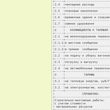
+-----+--------------------------
¦1.4  ¦накладные расходы         
+-----+--------------------------
¦1.5  ¦плановые накопления       
+-----+--------------------------
¦1.6  ¦временные здания и сооруже
+-----+--------------------------
¦1.7  ¦зимние удорожания         
+-----+--------------------------
¦2    ¦   КОЭФФИЦИЕНТЫ К ТАРИФАМ 
+-----+--------------------------
¦2.1  ¦на железнодорожные перевоз
+-----+--------------------------
¦2.1.1¦в местном сообщении       
+-----+--------------------------
¦2.1.2¦в прямом  сообщении       
+-----+--------------------------
¦2.2  ¦на подачу и уборку вагонов
+-----+--------------------------
¦2.3  ¦погрузку и выгрузку       
+-----+--------------------------
¦2.4  ¦на автомобильные перевозки
+-----+--------------------------
¦3    ¦           ТАРИФЫ         
+-----+--------------------------
¦3.1  ¦на тепловую энергию, руб/Г
+-----+--------------------------
¦3.2  ¦на электроэнергию, коп/квт
+-----+--------------------------
¦                СПРАВОЧНО:      
+--------------------------------
¦Строительно-монтажные работы:   
¦с учетом стоимости              
¦ материальных ресурсов          
+--------------------------------