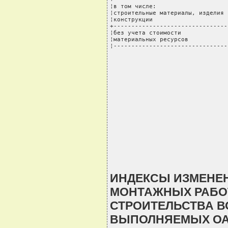
¦в том числе:                    
¦строительные материалы, изделия 
¦конструкции                     
+--------------------------------
¦без учета стоимости             
¦материальных ресурсов           
¦--------------------------------
ИНДЕКСЫ ИЗМЕНЕН
МОНТАЖНЫХ РАБОТ
СТРОИТЕЛЬСТВА В
ВЫПОЛНЯЕМЫХ ОА