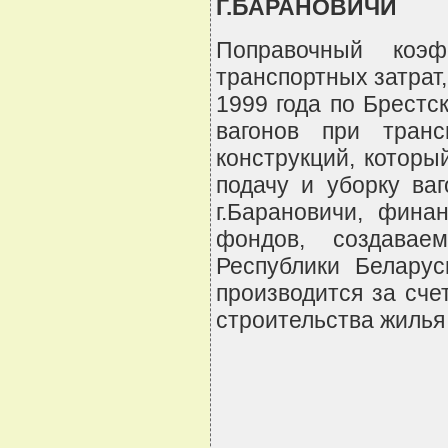
Г.БАРАНОВИЧИ
Поправочный коэ
транспортных затрат
1999 года по Брестск
вагонов при транс
конструкций, котор
подачу и уборку ва
г.Барановичи, фина
фондов, создава
Республики Беларус
производится за сче
строительства жилья 