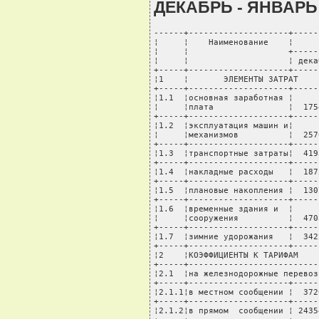
ДЕКАБРЬ - ЯНВАРЬ
------+--------------------+-----
¦     ¦    Наименование    ¦     
¦     ¦                    +-----
¦     ¦                    ¦ дека
+-----+--------------------+-----
¦1    ¦       ЭЛЕМЕНТЫ ЗАТРАТ    
+-----+--------------------+-----
¦1.1  ¦основная заработная ¦     
¦     ¦плата               ¦  175
+-----+--------------------+-----
¦1.2  ¦эксплуатация машин и¦     
¦     ¦механизмов          ¦  257
+-----+--------------------+-----
¦1.3  ¦транспортные затраты¦  419
+-----+--------------------+-----
¦1.4  ¦накладные расходы   ¦  187
+-----+--------------------+-----
¦1.5  ¦плановые накопления ¦  130
+-----+--------------------+-----
¦1.6  ¦временные здания и  ¦     
¦     ¦сооружения          ¦  470
+-----+--------------------+-----
¦1.7  ¦зимние удорожания   ¦  342
+-----+--------------------+-----
¦2    ¦КОЭФФИЦИЕНТЫ К ТАРИФАМ    
+-----+--------------------------
¦2.1  ¦на железнодорожные перевоз
+-----+--------------------+-----
¦2.1.1¦в местном сообщении ¦  372
+-----+--------------------+-----
¦2.1.2¦в прямом  сообщении ¦ 2435