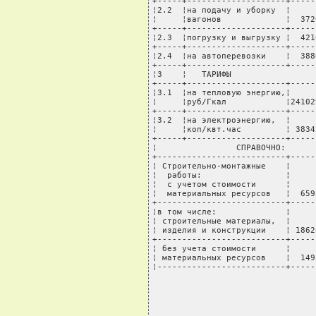
+-----+--------------------+-----
¦2.2  ¦на подачу и уборку  ¦     
¦     ¦вагонов             ¦  372
+-----+--------------------+-----
¦2.3  ¦погрузку и выгрузку ¦  421
+-----+--------------------+-----
¦2.4  ¦на автоперевозки    ¦  388
+-----+--------------------+-----
¦3    ¦   ТАРИФЫ                 
+-----+--------------------+-----
¦3.1  ¦на тепловую энергию,¦     
¦     ¦руб/Гкал            ¦24102
+-----+--------------------+-----
¦3.2  ¦на электроэнергию,  ¦     
¦     ¦коп/квт.час         ¦ 3834
+-----+--------------------+-----
¦                СПРАВОЧНО:      
+--------------------------+-----
¦ Строительно-монтажные    ¦     
¦  работы:                 ¦     
¦  с учетом стоимости      ¦     
¦  материальных ресурсов   ¦  659
+--------------------------+-----
¦в том числе:              ¦     
¦ строительные материалы,  ¦     
¦ изделия и конструкции    ¦ 1862
+--------------------------+-----
¦ без учета стоимости      ¦     
¦ материальных ресурсов    ¦  149
¦--------------------------+-----