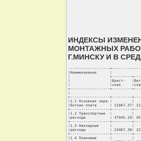
ИНДЕКСЫ ИЗМЕНЕН
МОНТАЖНЫХ РАБОТ
Г.МИНСКУ И В СРЕД
-------------------+-------------
¦Наименование      ¦             
¦                  +---------+---
¦                  ¦Брест-   ¦Вит
¦                  ¦ская     ¦ска
+------------------+---------+---
¦                                
+------------------+---------+---
¦1.1 Основная зара-¦         ¦   
¦ботная плата      ¦ 21067.37¦ 21
+------------------+---------+---
¦1.2 Транспортные  ¦         ¦   
¦расходы           ¦ 47945.19¦ 45
+------------------+---------+---
¦1.3 Накладные     ¦         ¦   
¦расходы           ¦ 23467.38¦ 22
+------------------+---------+---
¦1.4 Плановые      ¦         ¦   