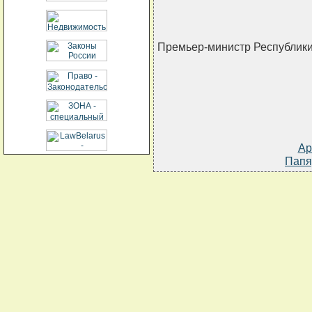
Премьер-министр Республик
Ар
Папя