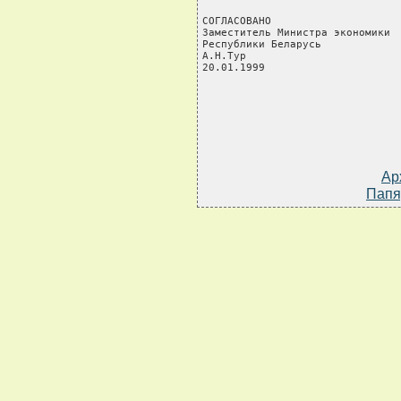
СОГЛАСОВАНО                     
Заместитель Министра экономики  
Республики Беларусь             
А.Н.Тур                         
20.01.1999                     
Ар
Папя