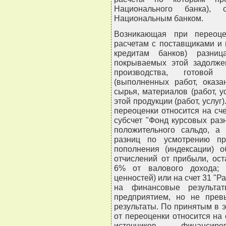
Национального банка), 
Национальным банком.
Возникающая при переоце
расчетам с поставщиками и 
кредитам банков) разниц
покрываемых этой задолже
производства, готовой
(выполненных работ, оказа
сырья, материалов (работ, у
этой продукции (работ, услуг
переоценки относится на сч
субсчет "Фонд курсовых раз
положительного сальдо, а
разниц по усмотрению пр
пополнения (индексации) о
отчислений от прибыли, ос
6% от валового дохода; 
ценностей) или на счет 31 "
на финансовые результат
предприятием, но не пре
результаты. По принятым в
от переоценки относится на
источников финансир