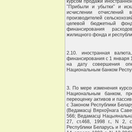
курсом продажи иностранной
"Прибыли и убытки" и иск
исчислении отчислений 
производителей сельскохозя
целевой бюджетный фон
финансирования расход
жилищного фонда и республ
2.10. иностранная валют
финансирования с 1 января 19
на дату совершения опе
Национальным банком Респуб
3. По мере изменения курс
Национальным банком, пр
переоценку активов и пассив
с Законом Республики Белару
(Ведамасцi Вярхоўнага Савета
566; Ведамасцi Нацыянальнаг
27, ст.468, 1998 г., N 2,
Республики Беларусь и Наци