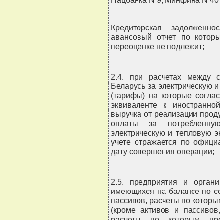
Нацбанка N 9, Минфина N 40 
--------------------------
Кредиторская задолженно
авансовый отчет по которы
переоценке не подлежит;
2.4. при расчетах между с
Беларусь за электрическую и
(тарифы) на которые согла
эквиваленте к иностранно
выручка от реализации продук
оплаты за потребленну
электрическую и тепловую э
учете отражается по офици
дату совершения операции;
2.5. предприятия и орган
имеющихся на балансе по со
пассивов, расчеты по котор
(кроме активов и пассивов,
расчеты по которым про