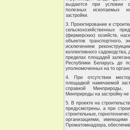
выдаются при условии об
полезных ископаемых ил
застройки.
3. Проектирование и строит
сельскохозяйственных пре
(фермерских) хозяйств, нас
объектов транспортного, эн
исключением реконструкци
коллективного садоводства, 
пределах площадей залеган
Республики Беларусь до п
уполномоченных на то органо
4. При отсутствии место
площадкой намечаемой заст
справкой Минприроды, 
Минприроды на застройку не 
5. В проекте на строительст
предусмотрены, а при строи
строительные, горнотехниче
организациями, имеющими
Проматомнадзора, обеспечи