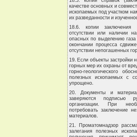
качестве основных и совмес
ископаемых под участком нам
их разведанности и изученно
18.6. копии заключения 
отсутствии или наличии на
опасных по выделению газа 
окончании процесса сдвиже
отсутствии непогашенных гор
19. Если объекты застройки 
горных мер их охраны от вре
горно-геологического обос
полезных ископаемых с с
упрощено.
20. Документы и материал
заверяются подписью р
организации. При необ
потребовать заключение не
материалов.
21. Проматомнадзор рассма
залегания полезных иско
получения принимает ре