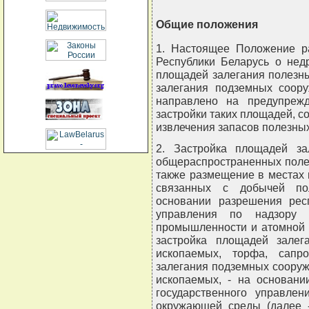
Общие положения
1. Настоящее Положение ра
Республики Беларусь о нед
площадей залегания полезн
залегания подземных соору
направлено на предупреж
застройки таких площадей, с
извлечения запасов полезных
2. Застройка площадей за
общераспространенных полез
также размещение в местах 
связанных с добычей пол
основании разрешения респ
управления по надзору
промышленности и атомной э
застройка площадей залег
ископаемых, торфа, сапр
залегания подземных сооруж
ископаемых, - на основани
государственного управле
окружающей среды (далее 