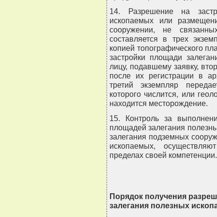
14. Разрешение на застр
ископаемых или размещен
сооружении, не связанны
составляется в трех экзем
копией топографического пл
застройки площади залеган
лицу, подавшему заявку, вто
после их регистрации в ар
третий экземпляр переда
которого числится, или геол
находится месторождение.
15. Контроль за выполнени
площадей залегания полезны
залегания подземных сооруж
ископаемых, осуществля
пределах своей компетенции.
Порядок получения разреш
залегания полезных иско