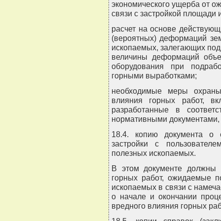
экономического ущерба от о
связи с застройкой площади и
расчет на основе действую
(вероятных) деформаций зе
ископаемых, залегающих под 
величины деформаций объек
оборудования при подраб
горными выработками;
необходимые меры охраны 
влияния горных работ, в
разработанные в соответ
нормативными документами,
18.4. копию документа о 
застройки с пользовател
полезных ископаемых.
В этом документе должны 
горных работ, ожидаемые п
ископаемых в связи с намеча
о начале и окончании проц
вредного влияния горных раб
18.5. копии справок (зак