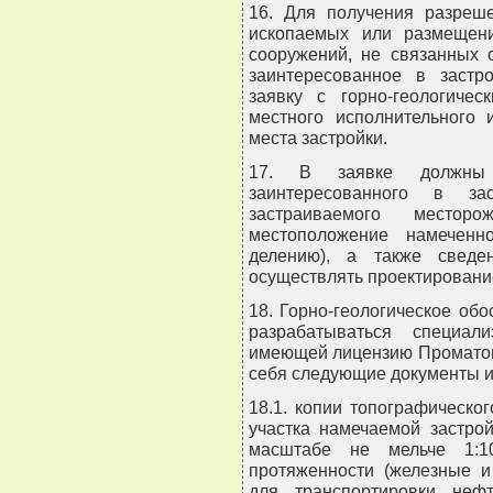
16. Для получения разреше
ископаемых или размещен
сооружений, не связанных 
заинтересованное в застр
заявку с горно-геологиче
местного исполнительного 
места застройки.
17. В заявке должны 
заинтересованного в за
застраиваемого место
местоположение намеченн
делению), а также сведе
осуществлять проектирование
18. Горно-геологическое об
разрабатываться специали
имеющей лицензию Проматомн
себя следующие документы и
18.1. копии топографическо
участка намечаемой застро
масштабе не мельче 1:10
протяженности (железные и
для транспортировки неф