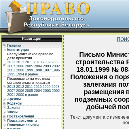
Навигация
ПОИ
Главная
Конституция
Письмо Минист
Республиканское право по
дате принятия
строительства 
2013
2012
2011
2010
2009
2008
2007
2006
2005
2004
2003
2002
18.01.1999 № 0
2001
2000
1999
1998
1997
1996
1995
1994 и ранее
Положения о пор
Правовые акты местных
органов власти по датам
залегания по
2013
2012
2011
2010
2009
2008
размещения в
2007
2006
2005
2004
2003
2002
2001
2000 и ранее
подземных соор
Архивы
Кодексы
добычей по
Законы
Указы
Постановления
Текст документа с измене
Поиск документа
но
Полезные ссылки