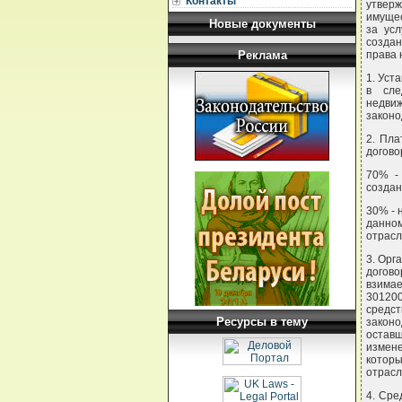
Контакты
утверж
имущес
Новые документы
за ус
создан
Реклама
права 
1. Уст
в сле
недви
законо
2. Пла
догово
70% -
создан
30% - 
данно
отрасл
3. Орг
догов
взима
301200
средс
Ресурсы в тему
закон
оставш
измене
которы
отрасл
4. Сре