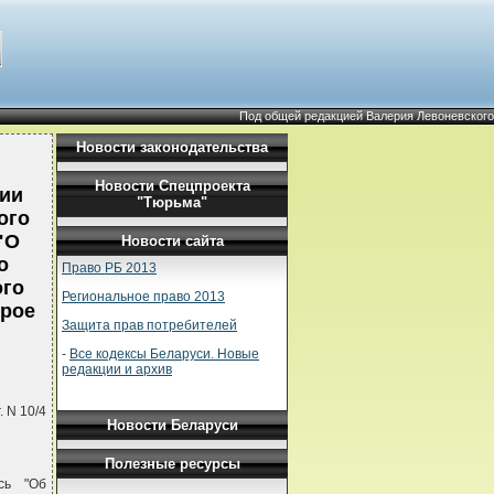
Под общей редакцией Валерия Левоневского
Новости законодательства
Новости Спецпроекта
ции
"Тюрьма"
ого
"О
Новости сайта
о
Право РБ 2013
ого
Региональное право 2013
орое
Защита прав потребителей
-
Все кодексы Беларуси. Новые
редакции и архив
 N 10/4
Новости Беларуси
Полезные ресурсы
сь "Об