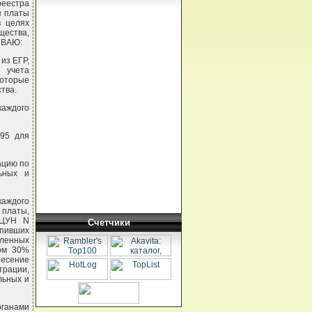
реестра
я платы
в целях
щества,
ЫВАЮ:
из ЕГР,
 учета
которые
тва.
каждого
795 для
ацию по
ьных и
каждого
платы,
РЦУН N
Счетчики
упивших
ленных
том 30%
несение
трации,
льных и
рганами