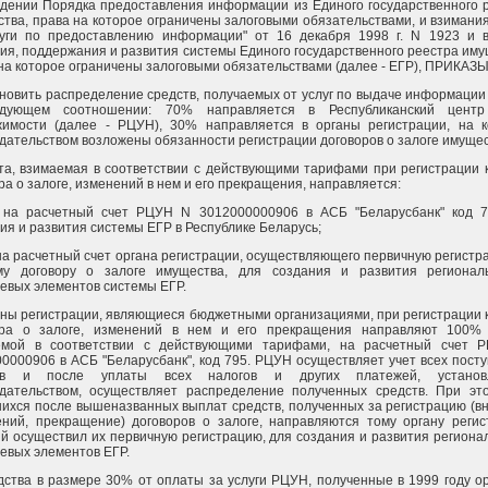
дении Порядка предоставления информации из Единого государственного 
тва, права на которое ограничены залоговыми обязательствами, и взимани
луги по предоставлению информации" от 16 декабря 1998 г. N 1923 и 
ия, поддержания и развития системы Единого государственного реестра иму
на которое ограничены залоговыми обязательствами (далее - ЕГР), ПРИКАЗ
ановить распределение средств, получаемых от услуг по выдаче информации 
дующем соотношении: 70% направляется в Республиканский центр
жимости (далее - РЦУН), 30% направляется в органы регистрации, на 
дательством возложены обязанности регистрации договоров о залоге имущес
та, взимаемая в соответствии с действующими тарифами при регистрации 
ра о залоге, изменений в нем и его прекращения, направляется:
 на расчетный счет РЦУН N 3012000000906 в АСБ "Беларусбанк" код 
ия и развития системы ЕГР в Республике Беларусь;
на расчетный счет органа регистрации, осуществляющего первичную регистр
му договору о залоге имущества, для создания и развития регионал
евых элементов системы ЕГР.
аны регистрации, являющиеся бюджетными организациями, при регистрации 
ора о залоге, изменений в нем и его прекращения направляют 100% 
емой в соответствии с действующими тарифами, на расчетный счет 
0000906 в АСБ "Беларусбанк", код 795. РЦУН осуществляет учет всех пост
тв и после уплаты всех налогов и других платежей, установ
одательством, осуществляет распределение полученных средств. При э
ихся после вышеназванных выплат средств, полученных за регистрацию (в
ний, прекращение) договоров о залоге, направляются тому органу регис
й осуществил их первичную регистрацию, для создания и развития региона
евых элементов ЕГР.
дства в размере 30% от оплаты за услуги РЦУН, полученные в 1999 году о