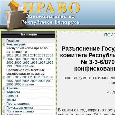
Навигация
ПОИ
Главная
Конституция
Разъяснение Госу
Республиканское право по
дате принятия
комитета Республи
2013
2012
2011
2010
2009
2008
2007
2006
2005
2004
2003
2002
№ 3-3-6/870
2001
2000
1999
1998
1997
1996
1995
1994 и ранее
конфискованн
Правовые акты местных
органов власти по датам
Текст документа с измене
2013
2012
2011
2010
2009
2008
2007
2006
2005
2004
2003
2002
но
2001
2000 и ранее
Архивы
< Г
Кодексы
Законы
Указы
Постановления
Поиск документа
В связи с неоднократно пос
Полезные ссылки
учета в органах ГАИ конфи