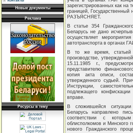
Контакты
зарегистрированных как на т
Новые документы
границей, Государственный 
РАЗЪЯСНЯЕТ.
Реклама
В статье 354 Гражданского
Беларусь не дано исчерпыв
осуществляет мероприятия
автотранспорта в органах ГА
В то же время, статьей 
производстве, утвержденно
15.11.1985 г., предусмо
представителю финансового
копия акта описи, соста
утвержденного судьей. При
Инструкции, самостояте
подлежащего конфискации
вправе.
В сложившейся ситуации 
Ресурсы в тему
Беларусь направлено пись
соответствии с которым
облисполкомов и Минского г
нового Гражданского проц