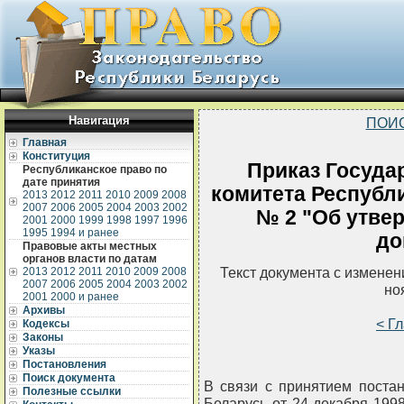
Навигация
ПОИ
Главная
Конституция
Приказ Госуда
Республиканское право по
дате принятия
комитета Республи
2013
2012
2011
2010
2009
2008
2007
2006
2005
2004
2003
2002
№ 2 "Об утве
2001
2000
1999
1998
1997
1996
1995
1994 и ранее
до
Правовые акты местных
органов власти по датам
Текст документа с измене
2013
2012
2011
2010
2009
2008
2007
2006
2005
2004
2003
2002
но
2001
2000 и ранее
Архивы
< Г
Кодексы
Законы
Указы
Постановления
Поиск документа
В связи с принятием поста
Полезные ссылки
Беларусь от 24 декабря 1998