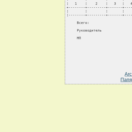
Arc
Папя