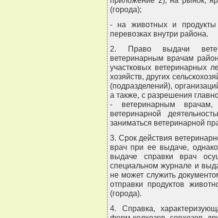
(города);
- на животных и продукты
перевозках внутри района.
2. Право выдачи ветер
ветеринарным врачам район
участковых ветеринарных ле
хозяйств, других сельскохоз
(подразделений), организац
а также, с разрешения главно
- ветеринарным врачам, 
ветеринарной деятельнос
заниматься ветеринарной пра
3. Срок действия ветеринар
врач при ее выдаче, однак
выдаче справки врач осу
специальном журнале и выда
не может служить документо
отправки продуктов животн
(города).
4. Справка, характеризую
ферм колхозов, совхозов, др