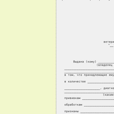
ветери
"__
            
     Выдана (кому) _________
                  (владелец 
____________________________
____________________________
в том, что принадлежащие ему
                           
в количестве _______________
          
____________________, диагно
____________________________
              (каким
прививкам __________________
                     
обработкам _________________
                   
признаны ___________________