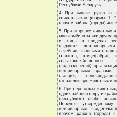
Республики Беларусь.
4. При вывозе грузов за п
свидетельства (формы 1, 
врачом района (города) или 
5. При отправке животных и
мясокомбинаты или другие п
и птицы в пределах респ
выдаются ветеринарными
лечебниц, главными (старш
совхозов, птицефабрик, ж
сельскохозяйственных
(подразделений), организац
ветеринарными врачами р
станций, непосредств
отправляющие животных и ж
6. При перевозках животных
одних районов в другие райо
(республике) особо опас
Перечню, утвержденному 
ветеринарные свидетельс
врачом района (города) с