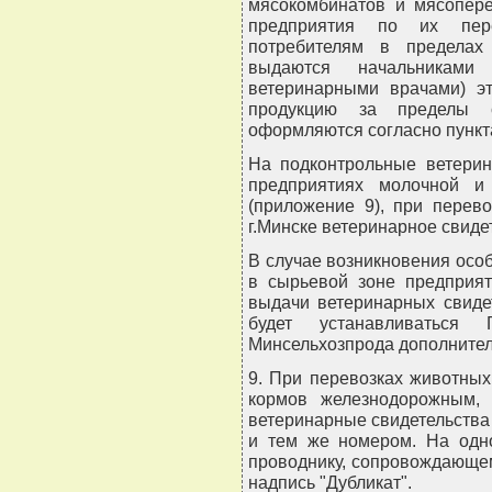
мясокомбинатов и мясопер
предприятия по их пер
потребителям в пределах
выдаются начальникам
ветеринарными врачами) э
продукцию за пределы с
оформляются согласно пункта
На подконтрольные ветерин
предприятиях молочной и
(приложение 9), при перев
г.Минске ветеринарное свидет
В случае возникновения осо
в сырьевой зоне предприят
выдачи ветеринарных свиде
будет устанавливаться 
Минсельхозпрода дополнител
9. При перевозках животных
кормов железнодорожным,
ветеринарные свидетельства
и тем же номером. На одно
проводнику, сопровождающем
надпись "Дубликат".