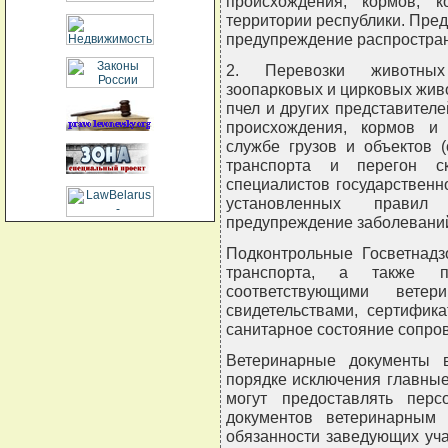
происхождения, кормов, 
территории республики. Пре
предупреждение распростран
2. Перевозки животных 
зоопарковых и цирковых живо
пчел и других представителе
происхождения, кормов и 
службе грузов и объектов 
транспорта и перегон с
специалистов государствен
установленных правил
предупреждение заболевани
Подконтрольные Госветнадз
транспорта, а также п
соответствующими ветер
свидетельствами, сертифик
санитарное состояние сопров
Ветеринарные документы 
порядке исключения главные
могут предоставлять пер
документов ветеринарным
обязанности заведующих уч