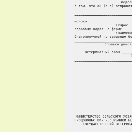
               подсо
в том, что он (оно) отправля
                            
____________________________
              
молоко _____________________
       (сырое, 
здоровых коров на ферме ____
                    (наимено
благополучной по заразным бо
____________________________
     Справка дейст
     Ветеринарный врач _____
                          (
____________________________
               
                                                            Форма  1
МИНИСТЕРСТВО СЕЛЬСКОГО ХОЗЯЙСТВА И    Выдается на животных (включая
ПРОДОВОЛЬСТВИЯ РЕСПУБЛИКИ БЕЛАРУСЬ    птиц, рыб, насекомых), а также
ГОСУДАРСТВЕННЫЙ ВЕТЕРИНАРНЫЙ НАДЗОР   биологические объекты,
___________________________________   используемые для размножения
              (область)
___________________________________
            (район (город)
___________________________________
    (наименование ветучреждения)

                     ВЕТЕРИНАРНОЕ СВИДЕТЕЛЬСТВО
                            N __________

Я, нижеподписавшийся ветеринарный врач, выдал настоящее ветеринарное
свидетельство ______________________________________________________
                (кому - наименование юридического лица или
____________________________________________________________________
              фамилия, имя, отчество физического лица)
в том, что при ветеринарном осмотре подлежащих отправке ____________
____________________________________________________________________
           (указать вид животных, биологических объектов)
___________________ в количестве ________________ голов (мест, штук)
больных  и    подозрительных  по заболеванию  заразными болезнями не
обнаружено и они выходят (вывозятся) из ____________________________
____________________________________________________________________
(указать наименование хозяйства,предприятия, организации-отправителя
____________________________________________________________________
          полный адрес, в т.ч. название населенного пункта,
____________________________________________________________________
                улицы и номер дома, района, области)
благополучного по особо опасным и карантинным болезням животных.
При отправке на экспорт указывают благополучие хозяйства и местности
согласно требованиям страны-импортера и срок их благополучия  (мес.,
лет) _______________________________________________________________
____________________________________________________________________
____________________________________________________________________
Животные находились в _____________ с рождения, не  менее  6 месяцев
(нужное подчеркнуть) или ___________________ месяцев.
Животные перед отправкой карантинировались _________________________
                                             (место карантинирования
____________________________________________________________________
                         и количество дней)
В    период  карантинирования  животные  не имели контакта с другими
животными, подвергнуты аллергическим исследованиям на ______________
____________________________________________________________________
              (наименование болезней, дата и результат)
____________________________________________________________________
____________________________________________________________________
а  также  ежедневно  подвергались  клиническому осмотру с измерением
температуры тела.
В  период   карантинирования  материал  от  животных  исследовался в
государственной ветеринарной лаборатории ___________________________
____________________________________________________________________
                 (указать наименование лаборатории)
и были получены следующие результаты:

Наименование        Дата              Метод             Результаты
болезни             исследования      исследования      исследования
____________________________________________________________________
____________________________________________________________________
____________________________________________________________________
Проведена иммунизация против:
_____________________________________ "___" _______________ 199__ г.
______________________________________"___" _______________ 199__ г.
_____________________________________ "___" _______________ 199__ г.
_____________________________________ "___" _______________ 199__ г.
_____________________________________ "___" _______________ 199__ г.
_____________________________________ "___" _______________ 199__ г.
Животные обработаны против паразитов:
_______