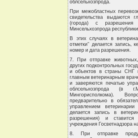
облсельхозпрода.
При межобластных перевозк
свидетельства выдаются 
(города) с разрешения 
Минсельхозпрода республики
В этих случаях в ветерин
отметки" делается запись, 
номер и дата разрешения.
7. При отправке животных,
других подконтрольных госу
и объектов в страны СНГ 
главным ветеринарным врачо
и заверяются печатью упра
облсельхозпрода (в г
Мингорисполкома). Во
предварительно в обязате
управлением ветеринарии
делается запись в ветери
разрешения) и ставится
учреждения Госветнадзора на
8. При отправке проду