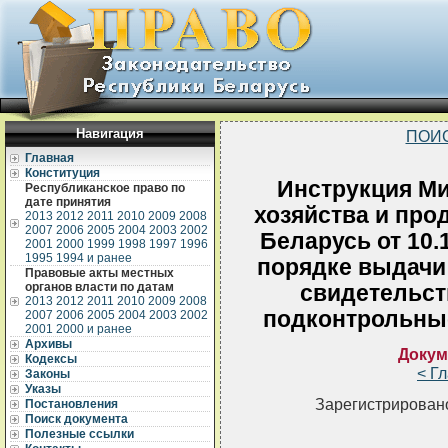
Навигация
ПОИ
Главная
Конституция
Инструкция Ми
Республиканское право по
дате принятия
хозяйства и про
2013
2012
2011
2010
2009
2008
2007
2006
2005
2004
2003
2002
Беларусь от 10.
2001
2000
1999
1998
1997
1996
1995
1994 и ранее
порядке выдачи
Правовые акты местных
органов власти по датам
свидетельст
2013
2012
2011
2010
2009
2008
подконтрольные
2007
2006
2005
2004
2003
2002
2001
2000 и ранее
Архивы
Докум
Кодексы
< Г
Законы
Указы
Зарегистрировано
Постановления
Поиск документа
Полезные ссылки