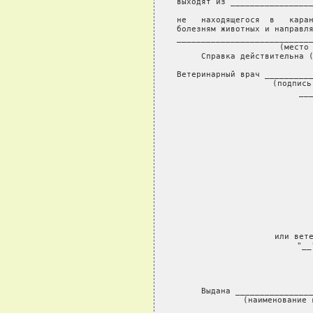
выходят из _________________
                     
не   находящегося  в   каран
болезням животных и направля
____________________________
              (место 
     Справка действительна (
Ветеринарный врач __________
                   (подпись
___
или вете
"__
            
     Выдана ________________
             (наименование 
____________________________