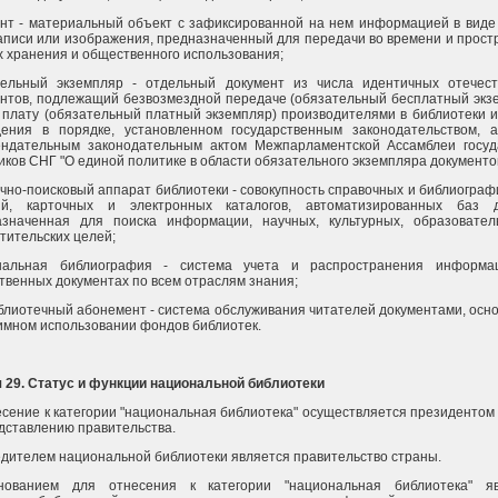
нт - материальный объект с зафиксированной на нем информацией в виде 
аписи или изображения, предназначенный для передачи во времени и прост
х хранения и общественного использования;
тельный экземпляр - отдельный документ из числа идентичных отечес
нтов, подлежащий безвозмездной передаче (обязательный бесплатный экз
 плату (обязательный платный экземпляр) производителями в библиотеки и
дения в порядке, установленном государственным законодательством, 
ендательным законодательным актом Межпарламентской Ассамблеи госуд
иков СНГ "О единой политике в области обязательного экземпляра документов
чно-поисковый аппарат библиотеки - совокупность справочных и библиограф
ий, карточных и электронных каталогов, автоматизированных баз д
азначенная для поиска информации, научных, культурных, образовате
тительских целей;
нальная библиография - система учета и распространения информа
твенных документах по всем отраслям знания;
лиотечный абонемент - система обслуживания читателей документами, осн
имном использовании фондов библиотек.
 29. Статус и функции национальной библиотеки
есение к категории "национальная библиотека" осуществляется президентом
дставлению правительства.
едителем национальной библиотеки является правительство страны.
нованием для отнесения к категории "национальная библиотека" яв