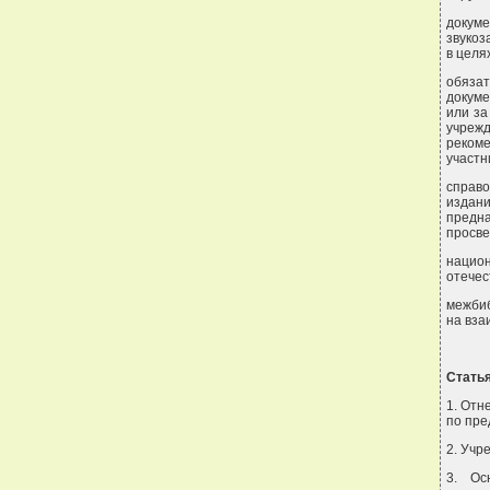
докуме
звукоз
в целя
обяза
докуме
или за
учреж
реком
участн
справо
издан
предн
просве
нацио
отечес
межбиб
на вза
Статья
1. Отн
по пре
2. Учр
3. Ос