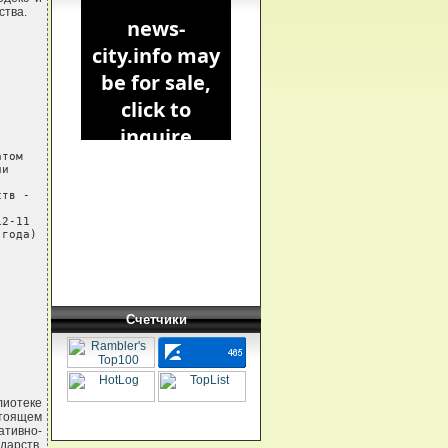
ства.
том

и

тв -

2-11

 года)
Счетчики
лиотеке
стоящем
ативно-
дарств.