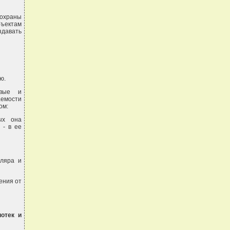
охраны
бъектам
здавать
ю.
овые и
аемости
ом:
ых она
 - в ее
пляра и
ения от
иотек и