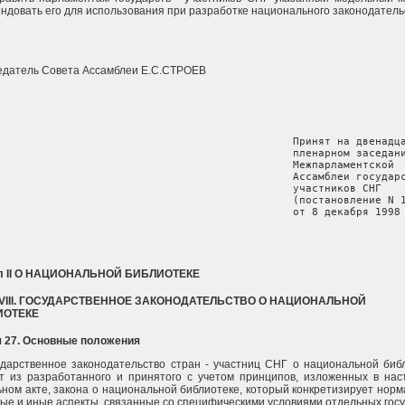
ндовать его для использования при разработке национального законодатель
едатель Совета Ассамблеи Е.С.СТРОЕВ
                                               Принят на двенадца
                                               пленарном заседани
                                               Межпарламентской

                                               Ассамблеи государс
                                               участников СНГ

                                               (постановление N 1
                                               от 8 декабря 1998
л II О НАЦИОНАЛЬНОЙ БИБЛИОТЕКЕ
 VIII. ГОСУДАРСТВЕННОЕ ЗАКОНОДАТЕЛЬСТВО О НАЦИОНАЛЬНОЙ
ИОТЕКЕ
я 27. Основные положения
ударственное законодательство стран - участниц СНГ о национальной биб
т из разработанного и принятого с учетом принципов, изложенных в на
ном акте, закона о национальной библиотеке, который конкретизирует норм
ые и иные аспекты, связанные со специфическими условиями отдельных госу