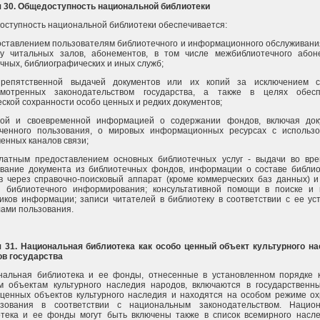
я 30. Общедоступность национальной библиотеки
ступность национальной библиотеки обеспечивается:
оставлением пользователям библиотечного и информационного обслуживани
му читальных залов, абонементов, в том числе межбиблиотечного абон
чных, библиографических и иных служб;
препятственной выдачей документов или их копий за исключением сл
смотренных законодательством государства, а также в целях обесп
ской сохранности особо ценных и редких документов;
ной и своевременной информацией о содержании фондов, включая док
иченного пользования, о мировых информационных ресурсах с использ
енных каналов связи;
платным предоставлением основных библиотечных услуг - выдачи во вр
ование документа из библиотечных фондов, информации о составе библи
 через справочно-поисковый аппарат (кроме коммерческих баз данных) и
 библиотечного информирования; консультативной помощи в поиске и
иков информации; записи читателей в библиотеку в соответствии с ее ус
ами пользования.
я 31. Национальная библиотека как особо ценный объект культурного н
ов государства
нальная библиотека и ее фонды, отнесенные в установленном порядке 
м объектам культурного наследия народов, включаются в государственн
ценных объектов культурного наследия и находятся на особом режиме о
ьзования в соответствии с национальным законодательством. Национ
отека и ее фонды могут быть включены также в список всемирного насл