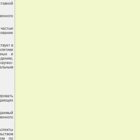
ставной
венного
частью
зование
твует в
олитики
чных и
едению,
научно-
альным
ировать
едающих
ждаемый
венного
аспекты
льством
ром по