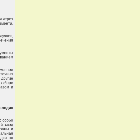
я через
емента,
учаев,
ечения
ументы
ованием
еменное
отечных
 другие
 выборе
тавом и
аследия
к особо
ый свод
храны и
альная
едия по