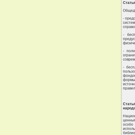
Стать
Общедо
- пред
систе
справо
- бес
преду
физиче
- пол
огран
соврем
- бес
польз
фондов
формы
источн
правил
Стать
народ
Нацио
ценны
особо 
испол
библи