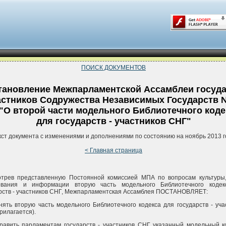
ПОИСК ДОКУМЕНТОВ
тановление Межпарламентской Ассамблеи госуд
частников Содружества Независимых Государств 
 "О второй части модельного Библиотечного коде
для государств - участников СНГ"
кст документа с изменениями и дополнениями по состоянию на ноябрь 2013 г
< Главная страница
отрев представленную Постоянной комиссией МПА по вопросам культуры,
ования и информации вторую часть модельного Библиотечного кодек
рств - участников СНГ, Межпарламентская Ассамблея ПОСТАНОВЛЯЕТ:
нять вторую часть модельного Библиотечного кодекса для государств - уча
рилагается).
равить парламентам государств - участников СНГ указанный модельный к