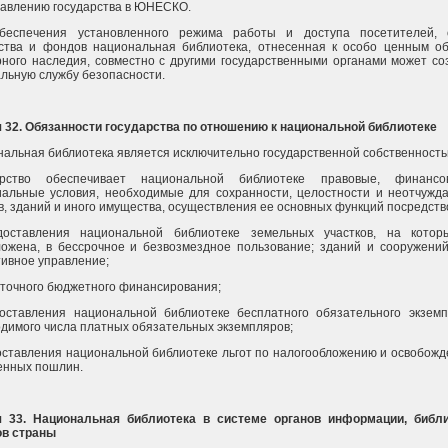
авлению государства в ЮНЕСКО.
беспечения установленного режима работы и доступа посетителей, 
ства и фондов национальная библиотека, отнесенная к особо ценным о
рного наследия, совместно с другими государственными органами может со
льную службу безопасности.
 32. Обязанности государства по отношению к национальной библиотеке
альная библиотека является исключительно государственной собственность
арство обеспечивает национальной библиотеке правовые, финанс
альные условия, необходимые для сохранности, целостности и неотчужд
, зданий и иного имущества, осуществления ее основных функций посредств
доставления национальной библиотеке земельных участков, на котор
ожена, в бессрочное и безвозмездное пользование; зданий и сооружений
ивное управление;
аточного бюджетного финансирования;
доставления национальной библиотеке бесплатного обязательного экзем
димого числа платных обязательных экземпляров;
оставления национальной библиотеке льгот по налогообложению и освобожд
енных пошлин.
я 33. Национальная библиотека в системе органов информации, библ
ов страны