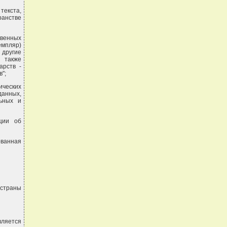
текста,
ранстве
твенных
емпляр)
 другие
а также
арств -
";
ических
анных,
льных и
ции об
ованная
 страны
ляется