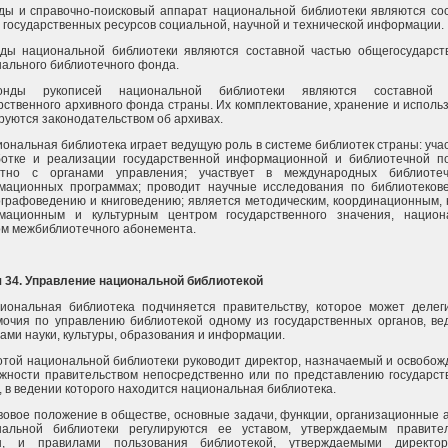
ды и справочно-поисковый аппарат национальной библиотеки являются со
 государственных ресурсов социальной, научной и технической информации.
нды национальной библиотеки являются составной частью общегосударст
ального библиотечного фонда.
нды рукописей национальной библиотеки являются составной 
рственного архивного фонда страны. Их комплектование, хранение и исполь
руются законодательством об архивах.
иональная библиотека играет ведущую роль в системе библиотек страны: учас
ботке и реализации государственной информационной и библиотечной п
стно с органами управления; участвует в международных библиоте
мационных программах; проводит научные исследования по библиотеков
графоведению и книговедению; является методическим, координационным, 
мационным и культурным центром государственного значения, национ
м межбиблиотечного абонемента.
 34. Управление национальной библиотекой
иональная библиотека подчиняется правительству, которое может делег
очия по управлению библиотекой одному из государственных органов, в
ами науки, культуры, образования и информации.
отой национальной библиотеки руководит директор, назначаемый и освобо
жности правительством непосредственно или по представлению государст
, в ведении которого находится национальная библиотека.
вовое положение в обществе, основные задачи, функции, организационные 
нальной библиотеки регулируются ее уставом, утверждаемым правите
ы, и правилами пользования библиотекой, утверждаемыми директо