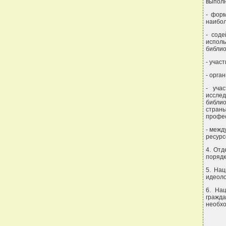
выполн
- форм
наибол
- сод
исполь
библио
- учас
- орга
- уча
исслед
библи
стра
профес
- межд
ресурс
4. Отд
порядк
5. На
идеоло
6. На
гражд
необхо