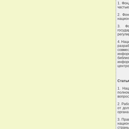
1. Фон
частью
2. Фо
национ
3. Фо
госуда
регули
4. Нац
разра
совме
инфор
библио
инфор
центро
Статья
1. Нац
полном
вопрос
2. Раб
от дол
органа
3. Пра
нацио
стран