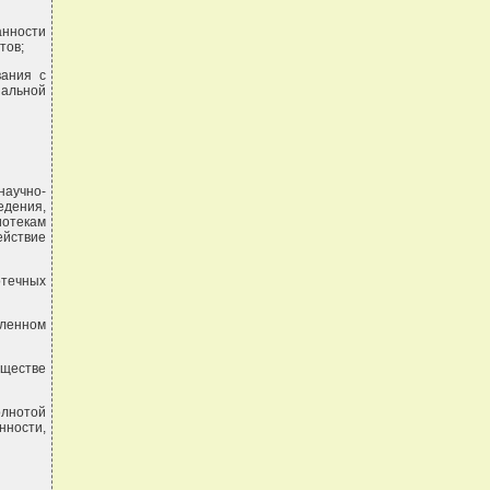
анности
тов;
вания с
нальной
научно-
едения,
отекам
йствие
отечных
вленном
бществе
олнотой
нности,