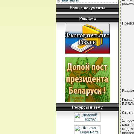
Контакты
рекоме
Новые документы
Реклама
Предс
     
     
     
     
     
     
     
Разде
Глава
БИБЛ
Ресурсы в тему
Стать
1. Гос
состои
модель
правов