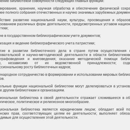
ение библиотекой совокупности следующих главных функций:
ирование, хранение, научная обработка и обеспечение физической сохр
ее полного собрания отечественных и научно значимых зарубежных докумен
ействие развитию национальной науки, культуры, просвещения и образо
зованием различных форм деятельности, предусмотренных уставом нацио
теки;
тие в государственном библиографическом учете документов;
низация и ведение библиографического учета патристики;
стие в развитии библиотечного дела в стране путем осуществления 
овательской и научно-методической деятельности в области библиотеков
ографоведения и книговедения; оказание методической помощи библи
ны, независимо от их ведомственной принадлежности; соде
сиональному росту библиотечных кадров;
ународное сотрудничество в формировании и использовании мировых библи
ов.
ельные функции национальной библиотеки могут делегироваться в устано
е другим библиотекам и организациям.
циональная библиотека в своей деятельности отражает сложившееся в о
гическое, политическое и религиозное многообразие.
циональная библиотека является юридическим лицом; обладает всей п
анских прав, соответствующих целям ее деятельности; выполняет обяза
димые для осуществления этой деятельности.