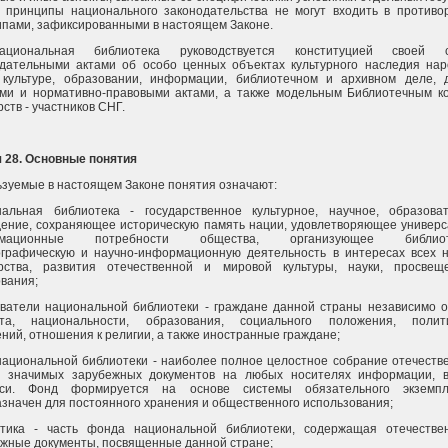
 принципы национального законодательства не могут входить в противо
пами, зафиксированными в настоящем Законе.
циональная библиотека руководствуется конституцией своей с
дательными актами об особо ценных объектах культурного наследия нар
, культуре, образовании, информации, библиотечном и архивном деле, 
ами и нормативно-правовыми актами, а также модельным Библиотечным к
рств - участников СНГ.
 28. Основные понятия
зуемые в настоящем Законе понятия означают:
нальная библиотека - государственное культурное, научное, образова
ение, сохраняющее историческую память нации, удовлетворяющее универ
рмационные потребности общества, организующее библиоте
ографическую и научно-информационную деятельность в интересах всех 
арства, развития отечественной и мировой культуры, науки, просве
вания;
ватели национальной библиотеки - граждане данной страны независимо о
ста, национальности, образования, социального положения, полити
ний, отношения к религии, а также иностранные граждане;
ациональной библиотеки - наиболее полное целостное собрание отечеств
о значимых зарубежных документов на любых носителях информации, 
иси. Фонд формируется на основе системы обязательного экземп
значен для постоянного хранения и общественного использования;
стика - часть фонда национальной библиотеки, содержащая отечеств
жные документы, посвященные данной стране;