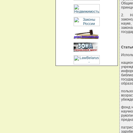
Общие
принци
2. На
законо
науке
закон
госуда
Статья
Исполь
нацио
учрежд
инфо
библи
госуд
образо
пользо
возра
убежде
фонд н
научн
рукоп
предна
патри
зарубе