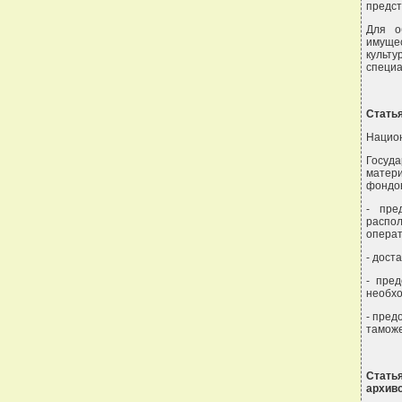
предст
Для о
имуще
культу
специа
Статья
Национ
Госуд
матери
фондов
- пре
распол
операт
- дост
- пре
необхо
- пред
тамож
Стать
архив