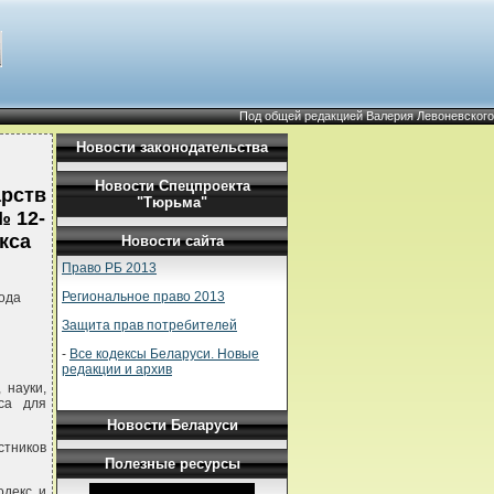
Под общей редакцией Валерия Левоневского
Новости законодательства
Новости Спецпроекта
арств
"Тюрьма"
№ 12-
кса
Новости сайта
Право РБ 2013
Региональное право 2013
ода
Защита прав потребителей
-
Все кодексы Беларуси. Новые
редакции и архив
 науки,
са для
Новости Беларуси
стников
Полезные ресурсы
одекс и