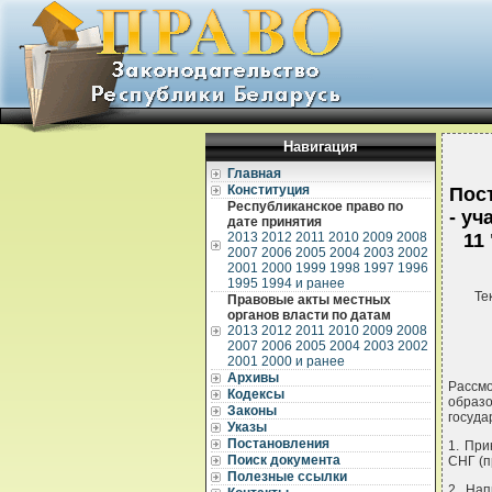
Навигация
Главная
Конституция
Пос
Республиканское право по
- у
дате принятия
2013
2012
2011
2010
2009
2008
11
2007
2006
2005
2004
2003
2002
2001
2000
1999
1998
1997
1996
1995
1994 и ранее
Те
Правовые акты местных
органов власти по датам
2013
2012
2011
2010
2009
2008
2007
2006
2005
2004
2003
2002
2001
2000 и ранее
Архивы
Рассм
Кодексы
образ
Законы
госуда
Указы
Постановления
1. При
Поиск документа
СНГ (п
Полезные ссылки
2. Нап