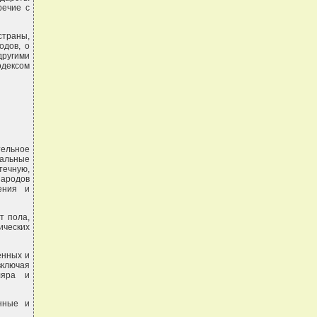
речие с
траны,
одов, о
другими
одексом
тельное
сальные
чную,
народов
щения и
т пола,
ческих
енных и
включая
ляра и
енные и