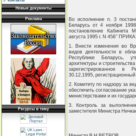
Контакты
Новые документы
Реклама
Во исполнение п. 3 постан
Беларусь от 4 ноября 1998
постановление Кабинета М
августа 1995 г. N 456" ПРИ
1. Внести изменения во В
видов деятельности в обла
Республике Беларусь, ут
архитектуры и строительства
зарегистрированное в Ре
30.12.1995, регистрационный
2. Комитету по надзору за ве
обеспечить согласование ук
министерствами и их государ
3. Контроль за выполнени
Ресурсы в тему
заместителя Министра Ничка
Министр В.Н.ВЕТРОВ