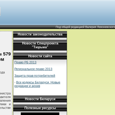
Под общей редакцией Валерия Левоневского
Новости законодательства
Новости Спецпроекта
"Тюрьма"
№ 579
Новости сайта
ем
Право РБ 2013
Региональное право 2013
ода
Защита прав потребителей
-
Все кодексы Беларуси. Новые
редакции и архив
инистра
вителя
Новости Беларуси
авления
блики и
Полезные ресурсы
ельстве