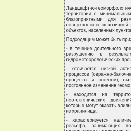
Ландшафтно-геоморфологи
территории с минимальным
благоприятными для раз
поверхности и экспозицией
объектов, населенных пунктов
Подходящим может быть приз
- в течение длительного в
разрушению в результат
гидрометеорологических про
- отличается низкой акт
процессов (овражно-балочн
процессы и оползни), вы
постоянное изменение геомо
- находится на террито
неотектонических движени
которые могут оказать влия
из хранилища;
- характеризуется налич
рельефа, занимающих во