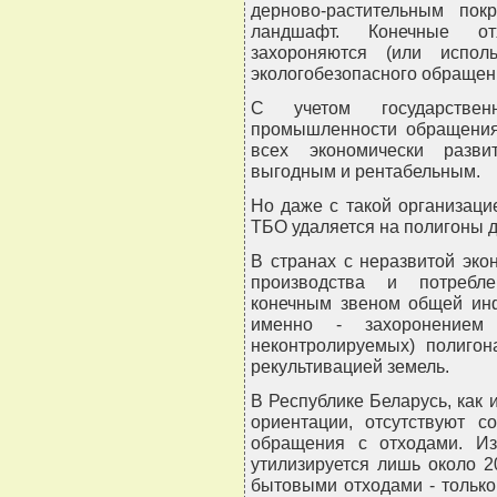
дерново-растительным по
ландшафт. Конечные от
захороняются (или испол
экологобезопасного обращен
С учетом государстве
промышленности обращения 
всех экономически разви
выгодным и рентабельным.
Но даже с такой организац
ТБО удаляется на полигоны д
В странах с неразвитой эк
производства и потребле
конечным звеном общей инф
именно - захоронением
неконтролируемых) полиго
рекультивацией земель.
В Республике Беларусь, как 
ориентации, отсутствуют с
обращения с отходами. Из
утилизируется лишь около 
бытовыми отходами - тольк