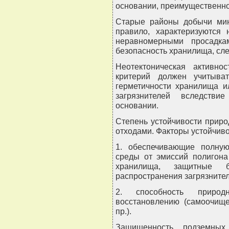
основании, преимущественно 
Старые районы добычи мине
правило, характеризуются
неравномерными просадка
безопасность хранилища, сле
Неотектоническая активно
критерий должен учитыва
герметичности хранилища и
загрязнителей вследстви
основании.
Степень устойчивости приро
отходами. Факторы устойчиво
1. обеспечивающие полну
среды от эмиссий полигона
хранилища, защитные 
распространения загрязнителе
2. способность приро
восстановлению (самоочище
пр.).
Защищенность подземных