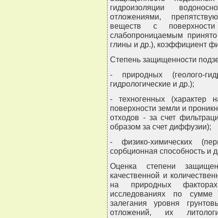
гидроизоляции водоносн
отложениями, препятству
веществ с поверхнос
слабопроницаемым принято 
глины и др.), коэффициент фи
Степень защищенности подзе
- природных (геолого-гидр
гидрологические и др.);
- техногенных (характер 
поверхности земли и проник
отходов - за счет фильтра
образом за счет диффузии);
- физико-химических (пе
сорбционная способность и др
Оценка степени защище
качественной и количествен
на природных факторах
исследованиях по сумме 
залегания уровня грунто
отложений, их литоло