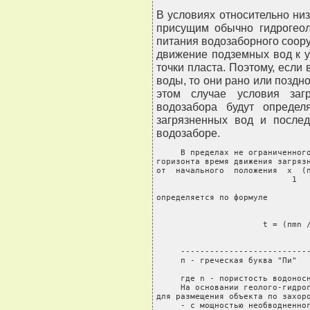
В условиях относительно ни
присущим обычно гидрогеол
питания водозаборного соору
движение подземных вод к у
точки пласта. Поэтому, если
воды, то они рано или поздн
этом случае условия заг
водозабора будут опреде
загрязненных вод и после
водозаборе.
     В пределах не ограниченного
горизонта время движения загрязн
от  начального  положения  x  (п
                            1   
определяется по формуле

                                
                      t = (пmn /
                                
     ---------------------------
     п - греческая буква "Пи"

     где n - пористость водоносн
     На основании геолого-гидрог
для размещения объекта по захоро
     - с мощностью необводненног