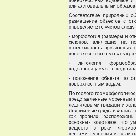
поверхностных водоемов и
или аллювиальными образов
Соответствие природных об
размещение объектов с отх
определяется с учетом след
- морфология (размеры и от
склонов, влияющие на п
интенсивность эрозионных 
поверхностного смыва загря
- литология формообра
водопроницаемость подстила
- положение объекта по о
поверхностным водам.
По геолого-геоморфологиче
представленные моренными 
ледниковыми грядами и хол
Ледниковые гряды и холмы п
как правило, расположены
основных водотоков, что у
веществ в реки. Формоо
песками, супесями и суглин