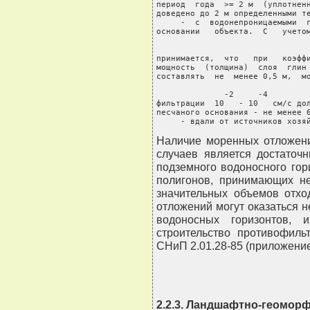
период  года  >= 2 м  (уплотненн
доведено до 2 м определенными те
     -  с  водонепроницаемыми  г
основании   объекта.  С   учетом
                                
принимается,  что   при   коэффи
мощность  (толщина)  слоя  глин 
составлять  не  менее 0,5 м,  мо
              -2     -4

фильтрации  10   - 10   см/с дол
песчаного основания - не менее 6
     - вдали от источников хозя
Наличие моренных отложени
случаев является достаточ
подземного водоносного гор
полигонов, принимающих не
значительных объемов отхо
отложений могут оказаться 
водоносных горизонтов, 
строительство противофиль
СНиП 2.01.28-85 (приложение
2.2.3. Ландшафтно-геомор