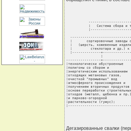
           ---------------------
           ¦   Система сбора и т
           ¦--------------------
                                
  ------------------------------
  ¦       сортировочные заводы с
  ¦   (шерсть, кожевенные издели
  ¦         стеклотара и др.) к 
  ¦--------------+--------------
                 ¦              
-----------------+--------------
¦технологически обустроенные    
¦полигоны со сбором и           
¦энергетическим использованием  
¦отходящих метановых газов,     
¦очисткой "промывных" вод       
¦атмосферного происхождения и   
¦получением вторичных продуктов 
¦основе переработки строительных
¦отходов (металл, щебенка и пр.)
¦и парково-огородной            
¦растительности (гумус);        
¦------------------------------
Дегазированные свалки (пер