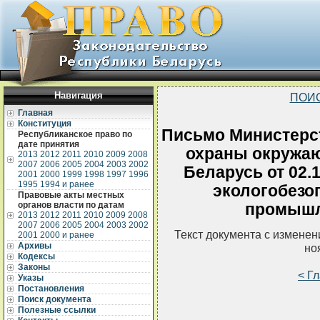
Навигация
ПОИ
Главная
Конституция
Письмо Министерс
Республиканское право по
дате принятия
охраны окружа
2013
2012
2011
2010
2009
2008
2007
2006
2005
2004
2003
2002
Беларусь от 02.
2001
2000
1999
1998
1997
1996
1995
1994 и ранее
экологобезо
Правовые акты местных
органов власти по датам
промышл
2013
2012
2011
2010
2009
2008
2007
2006
2005
2004
2003
2002
Текст документа с измене
2001
2000 и ранее
Архивы
но
Кодексы
Законы
< Г
Указы
Постановления
Поиск документа
Полезные ссылки