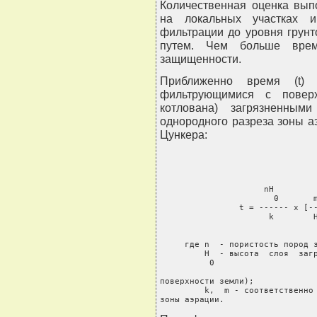
Количественная оценка вып
на локальных участках и
фильтрации до уровня грунт
путем. Чем больше врем
защищенности.
Приближенно время (t) 
фильтрующимися с поверх
котлована) загрязненным
однородного разреза зоны 
Цункера:
                     nH

                       0       m
                t = ------ x [--
                      k        H
                                
     где n  - пористость пород з
         H  - высота  слоя  загр
          0

поверхности земли);

         k,  m - соответственно 
зоны аэрации.