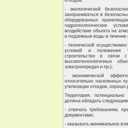
отходов:
- экологической безопасн
захораниваться в безопасн
оборудованных хранилищах
гидрогеологические усло
воздействие объекта на атм
и подземные воды в течение 
- технической осуществимос
условий и положения т
строительство в связи с
высокотехнологичных объ
электропередач и пр.);
- экономической эффекти
относительно населенных пу
утилизации отходов, хорошо 
Территория, потенциально
должна обладать следующими
- отвечать требованиям, п
документами;
- оказывать минимальное вл