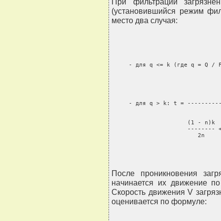
При фильтрации загрязне
(установившийся режим фил
место два случая:
                                
     - для q <= k (где q = Q / F
                                
                                
                                
                                
     - для q > k: t = ----------
                                
                                
                      (1 - n)k  
                      -------- +
                         2n    
После проникновения загр
начинается их движение по
Скорость движения V загряз
оценивается по формуле: