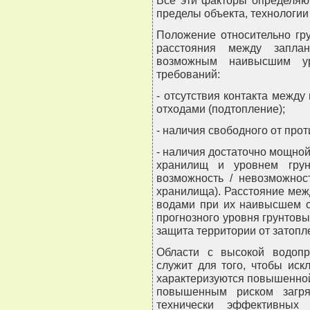
Все эти факторы определяю
пределы объекта, технологии
Положение относительно гр
расстояния между запла
возможным наивысшим ур
требований:
- отсутствия контакта межд
отходами (подтопление);
- наличия свободного от про
- наличия достаточно мощн
хранилищ и уровнем грун
возможность / невозможнос
хранилища). Расстояние ме
водами при их наивысшем с
прогнозного уровня грунтовы
защита территории от затопл
Области с высокой водопр
служит для того, чтобы иск
характеризуются повышенной 
повышенным риском загря
технически эффективных