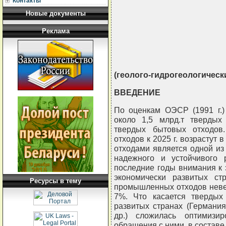
Контакты
                                
                                
Новые документы
                                
                                
                                
Реклама
                               
(геолого-гидрогеологическ
ВВЕДЕНИЕ
По оценкам ОЭСР (1991 г.)
около 1,5 млрд.т тверды
твердых бытовых отходов
отходов к 2025 г. возрастут 
отходами является одной из
надежного и устойчивого
последние годы внимания к 
экономически развитых ст
Ресурсы в тему
промышленных отходов невел
7%. Что касается твердых
развитых странах (Германия
др.) сложилась оптимизир
обращения с ними, в составе