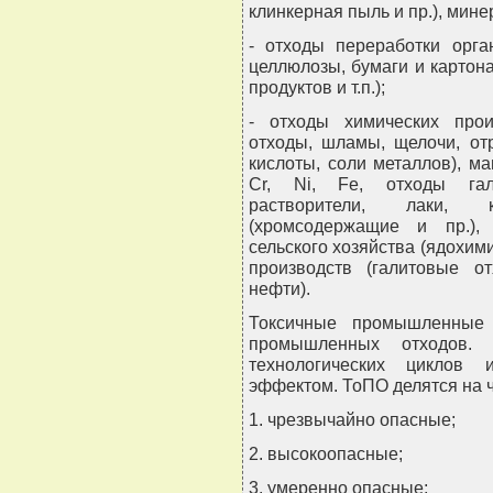
клинкерная пыль и пр.), мин
- отходы переработки орга
целлюлозы, бумаги и картон
продуктов и т.п.);
- отходы химических прои
отходы, шламы, щелочи, от
кислоты, соли металлов), 
Cr, Ni, Fe, отходы галь
растворители, лаки, 
(хромсодержащие и пр.),
сельского хозяйства (ядохими
производств (галитовые о
нефти).
Токсичные промышленные 
промышленных отходов. 
технологических циклов
эффектом. ТоПО делятся на ч
1. чрезвычайно опасные;
2. высокоопасные;
3. умеренно опасные;