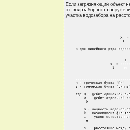
Если загрязняющий объект н
от водозаборного сооружени
участка водозабора на расст
                           X  > 
                            1   
     а для линейного ряда водоза
                                
                             s  
                      x  = -----
                       1     п  
                                
     ---------------------------
     п - греческая буква "Пи"

     s - греческая буква "сигма"
     где Q - дебит одиночной скв
         Q  - дебит отдельной ск
          0

         m - мощность водоносног
         k - коэффициент фильтра
         i  - уклон естественног
          e

         s  - расстояние между 