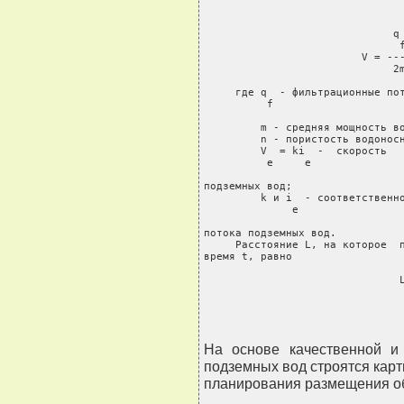
                              q 
                               f
                         V = ---
                              2m
     где q  - фильтрационные пот
          f

         m - средняя мощность во
         n - пористость водоносн
         V  = ki  -  скорость   
          e     e

подземных вод;

         k и i  - соответственно
              e

потока подземных вод.

     Расстояние L, на которое  п
время t, равно

                               
На основе качественной и
подземных вод строятся карт
планирования размещения о