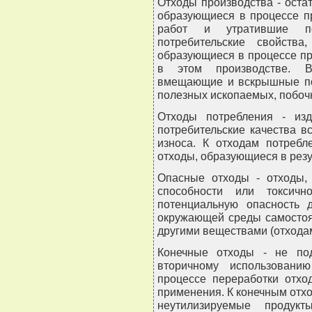
Отходы производства - оста
образующиеся в процессе п
работ и утратившие п
потребительские свойств
образующиеся в процессе п
в этом производстве. В
вмещающие и вскрышные по
полезных ископаемых, побоч
Отходы потребления - из
потребительские качества в
износа. К отходам потреб
отходы, образующиеся в резу
Опасные отходы - отходы, 
способности или токсичн
потенциальную опасность 
окружающей среды самостоят
другими веществами (отхода
Конечные отходы - не по
вторичному использовани
процессе переработки отхо
применения. К конечным отхо
неутилизируемые продукт